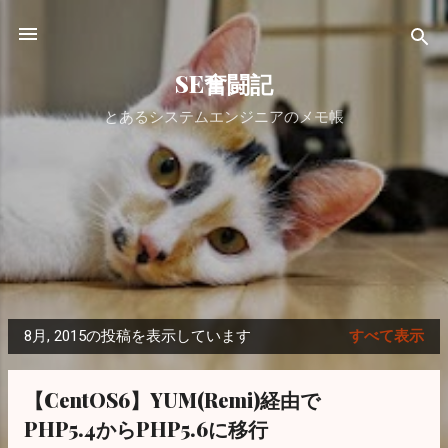
スキップしてメイン コンテンツに移動
SE奮闘記
とあるシステムエンジニアのメモ帳
8月, 2015の投稿を表示しています
すべて表示
投
稿
【CentOS6】YUM(Remi)経由で
PHP5.4からPHP5.6に移行