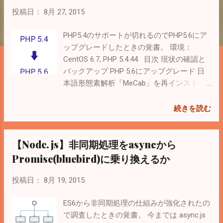
投稿日：
8月 27, 2015
PHP5.4のサポートが切れるのでPHP5.6にア
ップグレードしたときの覚書。 環境：
CentOS 6.7, PHP 5.4.44 目次 現状の確認と
バックアップ PHP 5.6にアップグレード 日
本語形態素解析「MeCab」を再インストー
ル １．現状の確認とバックアップ PHP 5.5
と5.6の変更点を確認 PHP: PHP 5.4.x から
続きを読む
PHP 5.5.x への移行 - Manual PHP: PHP 5.5.x
から PHP 5.6.x への移行 - Manual インスト
【Node.js】非同期処理をasyncから
ールされているパッケージを一覧表示 #
yum list installed | grep php
Promise(bluebird)に乗り換えるか
php.x86_64 5.4.44-1.el6.remi
@remi php-cli.x86_64 5.4.44-
投稿日：
8月 19, 2015
1.el6.remi @remi php-
common.x86_64 5.4.44-1.el6.remi
ES6から非同期処理の仕組みが強化されたの
@remi php-devel.x86_64 5.4.44-
で調査したときの覚書。 今までは async.js