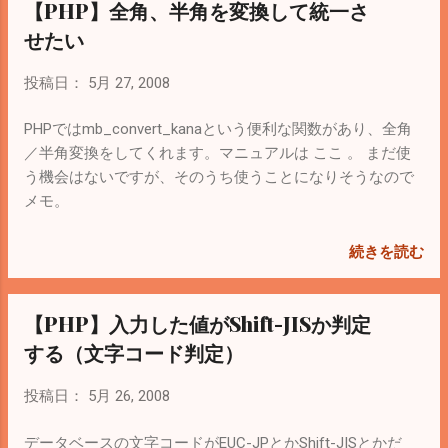
【PHP】全角、半角を変換して統一さ
list = root sambaのユーザにrootを追加 $ pdbedit -a root 追
加したらsambaを再起動 $ /etc/rc.d/init.d/smb restart その
せたい
あとWindowsからネットワーク経由でサーバにアクセス。
下に書いてあるsmb.confに上書きしてsambaを再起動。 日
投稿日：
5月 27, 2008
本語が含まれているので文字コードを注意。 再起動後はた
まにsambaユーザが消えるので $ pdbedit –L で確認。いな
PHPではmb_convert_kanaという便利な関数があり、全角
かったらもう一回rootユーザを追加。 $ pdbedit -a root
／半角変換をしてくれます。マニュアルは ここ 。 まだ使
sambaを自動起動させる。 $ chkconfig smb on 以下
う機会はないですが、そのうち使うことになりそうなので
smb.confの中身 [global] #動作モード smb ports = 139 #
メモ。
ユーザの認証する方法(user, server, domain, share)
security = user #Unix Windows互換機 dos charset =
続きを読む
CP932 ...
【PHP】入力した値がShift-JISか判定
する（文字コード判定）
投稿日：
5月 26, 2008
データベースの文字コードがEUC-JPとかShift-JISとかだ