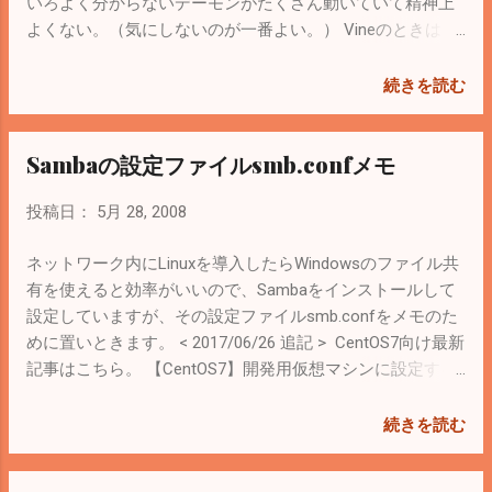
公開する必要はない。そのWebアプリケーションにログイ
いろよく分からないデーモンがたくさん動いていて精神上
ンするのに料金が発生しようとGPL違反にはならない。→
よくない。（気にしないのが一番よい。） Vineのときは こ
配布（頒布）してないから GPL準拠のWebアプリケーショ
こ にメモってますが、CentOSでいらないデーモンを削除し
ンをカスタマイズして販売（納品）する場合は、いくらで
ようとしても # chkconfig --list のあまりの多さに萎える。
続きを読む
売っても構わないが、ソースコードを渡さないといけない
誰か一覧で作ってないかなと思ったら、 ここ にスクリプト
し、そのWebアプリケーションもGPLとなる。→配布（頒
が。他にも探せば出てくるかも。 ここ の人もがんばって調
Sambaの設定ファイルsmb.confメモ
布）しているから どこまでを配布（頒布）しているとみな
べてた。 一応、自分でいらないデーモンをメモってたので
すかは議論が分かれるところ。個人的な解釈では、そのソ
置いときます。 # yum remove <名前> でアンインストール
投稿日：
5月 28, 2008
フトを別の環境で起動できるな状態で公開するのが配布
する一覧です。依存関係で他のソフトも一緒に消えること
（頒布）だと思う。 自分の言葉で書いているので、間違っ
があります。 名前 説明 sendmail メール配送サービス cups
ネットワーク内にLinuxを導入したらWindowsのファイル共
ている部分があったら修正します。 その他のライセンスに
印刷制御サービス ypbind NIS バインド情報を管理 nfs-utils
有を使えると効率がいいので、Sambaをインストールして
ついては ここ のブログにリンク集が。 ＜2009/7/22 追記>
NFS を利用するためのツール群。NFS関係のdaemonが消え
設定していますが、その設定ファイルsmb.confをメモのた
ライセンス条項の日本語訳をまとめたサイトがあったので
る bluez-utils bluez-gnome bluez-libs bluetoothを使うため
めに置いときます。 < 2017/06/26 追記 > CentOS7向け最新
覚え書き。 OSI承認オープンソースライセンス 日本語参考
のツール群。 dhcdbd DHCP D-BUSデーモン pcsc-lite スマー
記事はこちら。 【CentOS7】開発用仮想マシンに設定する
訳
トカードを使うためのソフト irda-utils 赤外線通信規格
smb.conf インストールした直後はとりあえ
「irDA」を使った通信を実現するサービス portmap RPC関
ず/etc/samba/smb.confに次の記述して保存。
続きを読む
連のport mapper NFSやNISを使用する場合に必要 ...
[Samba_Conf] comment = Samba config path =
/etc/samba guest ok = No browseable = Yes write