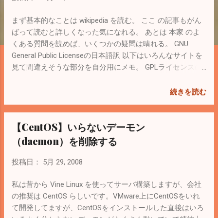
まず基本的なことは wikipedia を読む。 ここ の記事もがん
ばって読むと詳しくなった気になれる。 あとは 本家 のよ
くある質問を読めば、いくつかの疑問は晴れる。 GNU
General Public Licenseの日本語訳 以下はいろんなサイトを
見て間違えそうな部分を自分用にメモ。 GPLライセンスの
コードを利用して作ったソフトを商用利用（お金を取って
売る）ことは可能（用途の制限がない）。 課金して売った
続きを読む
としても、そのソフト（とソースコード）の配布方法に制
限をかけることができない。 ソフトを配布（頒布）する場
【CentOS】いらないデーモン
合はソースコードも渡さなければならない（もしくは要求
すれば渡すことを明示）。だから個人的に使用する場合は
（daemon）を削除する
ソースコードを公開する必要はない。誰もが手に入れる場
所にソフトを公開（頒布）したら、誰もが手に入れる場所
投稿日：
5月 29, 2008
にソースコードを公開しないといけない（もしくは要求す
れば渡すことを明示）。 Webアプリケーションの場合、カ
私は昔から Vine Linux を使ってサーバ構築しますが、会社
スタマイズしてサーバにインストールして利用するだけな
の推奨は CentOS らしいです。VMware上にCentOSをいれ
ら、例えサーバが外部に公開していようとソースコードを
て開発してますが、CentOSをインストールした直後はいろ