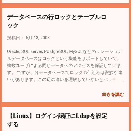
ての更新処理に関しては、後にモードを取得しようとした
コマンドが待たされる。 ロックモード 説明 競合するモー
データベースの行ロックとテーブルロ
ド コマンド ACCESS SHARE 最も制限の弱いロックモード
ACCESS EXCLUSIVE SELECT ROW SHARE 行単位に共有ロ
ック
ック EXCLUSIVE, ACCESS EXCLUSIVE SELECT FOR UPDATE
ROW EXCLUSIVE 行単位に排他ロック SHARE, SHARE ROW
投稿日：
5月 13, 2008
EXCLUSIVE, EXCLUSIVE, ACCESS EXCLUSIVE UPDATE,
DELETE, INSERT SHARE UPDATE EXCLUSIVE 同時実行される
Oracle, SQL server, PostgreSQL, MySQLなどのリレーショナ
スキーマの変更および VACUUM コマンドの実行から、テー
ルデータベースはロックという機能をサポートしていて、
ブルを保護 SHARE UPDATE EXCLUSIVE, SHARE, SHARE
複数ユーザによる同じデータへのアクセスを保証していま
ROW EXCLUSIVE, EXCLUSIVE、 ACCESS EXCLUSIVE （FULL
す。 ですが、各データベースでロックの仕組みは微妙な違
なしの） VACUUM ...
いがあります。この辺の違いを理解していないとバッチ処
理などで一つのトランザクションで大量のデータ更新を行
う際に、はまりやすくなります。 ↓表にしてみましたが、
続きを読む
どれも基本行ロックで、明示的にテーブルロックにするな
どのコマンドは用意されているので、ロック状態は任意に
【Linux】ログイン認証にLdapを設定
設定できます。 データベース ロック 備考 Oracle 行ロック
どれだけロックが増えても行ロック。その分メモリを食
する
う。 参考 。 SQL Server 行ロック→テーブルロック システ