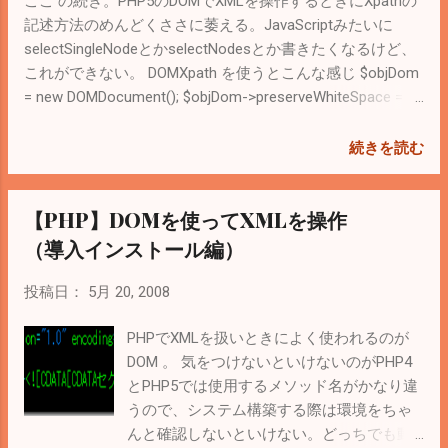
ここ の続き。PHP5のDOMでXMLを操作するときにXpathの
記述方法のめんどくささに萎える。JavaScriptみたいに
selectSingleNodeとかselectNodesとか書きたくなるけど、
これができない。 DOMXpath を使うとこんな感じ $objDom
= new DOMDocument(); $objDom->preserveWhiteSpace =
false; //余分な空白を取り除く. $objDom->load('sample.xml');
$objXpath = new DOMXPath($objDom); $sQuery =
続きを読む
'//root/comment'; $objSelectNodes = $objXpath-
>query($sQuery); echo $objSelectNodes->item(0)-
【PHP】DOMを使ってXMLを操作
>nodeValue; echo $objSelect->item(0)->getAttribute('id');
Xpathを記述しようと思うだけで別のオブジェクトを生成し
（導入インストール編）
ないといけないので、非常にめんどくさい。 こういう場合
はSimpleXMLを使うと非常に分かりやすくなる。上のコー
投稿日：
5月 20, 2008
ドをSimpleXMLを使って書くとこんな感じ $objDom = new
DOMDocument(); $objDom->preserveWhiteSpace = false; //
PHPでXMLを扱いときによく使われるのが
余分な空白を取り除く. $objDom->load('sample.xml');
DOM 。 気をつけないといけないのがPHP4
//SimpleXMLの方が扱いやすいので変換. $objXml =
とPHP5では使用するメソッド名がかなり違
simplexml_import_dom($objDom); $sQuery =
うので、システム構築する際は環境をちゃ
'/root/comment'; $objSelectNodes = $objXml-
んと確認しないといけない。どっちでも動