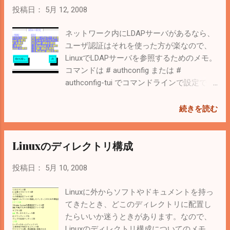
ムのリソースが少なくなると行ロックからテーブルロック
投稿日：
5月 12, 2008
に自動的に変更（ロックエスカレーション機能）。 参考 。
MSDN 。 SQL Server 2005 と Oracle 10g の真実 PostgreSQL
ネットワーク内にLDAPサーバがあるなら、
行ロック メモリ上に変更された行の情報を記憶しないので
ユーザ認証はそれを使った方が楽なので、
同時にロックできる行数に上限はない。ただしテーブルに
LinuxでLDAPサーバを参照するためのメモ。
書き込むため、定期的に VACUUM してあげないといけな
コマンドは # authconfig または #
い。 8.3では自動でVACUUMしてくれるらしい。 wikipedia
authconfig-tui でコマンドラインで設定でき
MySQL MyISAM：テーブルロック InnoDB：行ロックとテー
るツールが起動する。vineの場合は
ブルロック MyISAMとInnoDB 詳細は こちら 。 行ロックの
authconfig、centosの場合はauthconfig-tui
続きを読む
利点と欠点がMySQLのサイトにあったので メモ 。 ほとん
だった。 ↑のようにLDAPを使用するとLDAP
どの場合ロックを気にしなくても大丈夫ですが、IDの採番
認証を使用にチェックして次へ。 LDAPサー
Linuxのディレクトリ構成
はちゃんとロックしないと重複したIDとなる場合がありえ
バのアドレスとベースDNを設定すれば完
る（めったない）。 ちゃんとロックしないと駄目でしたー
了。 再起動する必要はないので、logoutし
投稿日：
5月 10, 2008
...
て誰かLDAPユーザでログインしてみる。
Linuxに外からソフトやドキュメントを持っ
てきたとき、どこのディレクトリに配置し
たらいいか迷うときがあります。なので、
Linuxのディレクトリ構成についてのメモ。