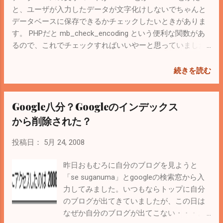
と、ユーザが入力したデータが文字化けしないでちゃんと
データベースに保存できるかチェックしたいときがありま
す。 PHPだと mb_check_encoding という便利な関数があ
るので、これでチェックすればいいやーと思っていました
が、実装してみるとうまく判定してくれず。ソースファイ
ルの文字コードによって返値が変わってくる。例えば、
続きを読む
UTF-8nのファイルに次のコードを記述して実行すると値は
false。 var_dump( mb_check_encoding( '１', 'Shift-JIS')); //
Google八分？Googleのインデックス
全角の１ これは正しい？使い方間違っている？ しょうがな
いので、mb_check_encodingはあきらめて、
から削除された？
mb_convert_encoding を使って、一度チェックした文字コ
ードに変換して、元に戻した結果が同じかどうかでチェッ
投稿日：
5月 24, 2008
クすることに。 こんな感じ↓ $sMoji = "１"; $sTemp =
mb_convert_encoding($sMoji, 'Shift-JIS'); //変換 $sTemp =
昨日おもむろに自分のブログを見ようと
mb_convert_encoding($sTemp, 'UTF-8', 'Shift-JIS'); //元に戻
「se suganuma」とgoogleの検索窓から入
す if ($sMoji === $sTemp) { echo "Shift-JISで表現できる
力してみました。いつもならトップに自分
文字：$sMoji"; } else { echo "Shift-JISで表現できない文
のブログが出てきていましたが、この日は
字：$sMoji"; } ちなみにShift-JISで表現できない文字で有名
なぜか自分のブログが出てこない・・・。