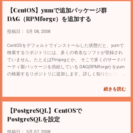
動かすだけならとっても簡単。ただMySQLの管理者
【CentOS】yumで追加パッケージ群
（root）にパスワードが設定してなかったり、FTPで外から
アクセスできたりとセキュリティはざるになっているの
DAG（RPMforge）を追加する
で、ファイヤーウォールの設定や各configファイルの設定
は適切に行う必要があります。 この ブログに少し書いてあ
投稿日：
5月 08, 2008
ります。 セキュリティ関連の設定もそのうち書こうか
な・・・ 以下は起動時に自動で立ち上がるようにする設定
CentOSをデフォルトでインストールした状態だと、yumで
です。 # cp /opt/lampp/lampp /etc/rc.d/init.d/ # chkconfig -
検索するリポジトリには、多くの有名なソフトが登録され
-add lampp ＜2009/04/10 追記＞ 初期設定。まずは起動 #
ていません。たとえばffmpegとか。 そこで多くのサードパ
/etc/rc.d/init.d/lampp start デフォルトでProFTPDは起動さ
ーティ製パッケージを供給している DAG(RPMforge) をyum
せない # /etc/rc.d/init.d/lampp stopftp デフォルトでSSLは
の検索するリポジトリに追加します。詳しく知りたい人は
使わない # /etc/rc.d/init.d/lampp stopssl デフォルトで
ここ で（英語）。 追加するのは簡単。下記コマンドを実行
mysqlは起動させない # vi /etc/rc.d/init.d/lampp startmysql
するだけ。CentOS5.i386の場合。最新バージョンは ここ を
続きを読む
で検索してコメントアウト # $0 startmysql % apacheユーザ
参照して確認。 rpm -Uhv
を追加（ログインできないようにする）（home directoryも
http://apt.sw.be/redhat/el5/en/i386/rpmforge/RPMS/rpmfor
【PostgreSQL】CentOSで
作らない） # useradd -M -s /sbin/nologin apache すでに
ge-release-0.3.6-1.el5.rf.i386.rpm 実行する
apacheユーザがいるかどうかは # less /etc/passwd で確
と/etc/yum.repos.d/に rpmforge.repo mirrors-rpmforge が
PostgreSQLを設定
認。 グループは自動でapacheグループが作られる。 # less
作成され、yum updateをやれば最新のリポジトリに更新さ
/etc/g...
れる。 < 2012/04/10 Modified > Installの方法は下記Siteが参
投稿日：
5月 07, 2008