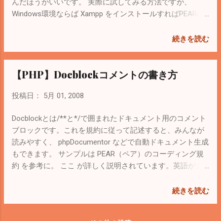
許可してないか、ポートが開いていない。
んだほうがいいです。 実際に試してみる方法ですが、
ファイヤーウォールの設定は # system-
Windows環境ならば Xampp をインストールすればPEARの
config-securitylevel-tui を使う。 ここ を参
XML-RPCパッケージも同時にインストールされるので、手
考に。 Other portsに5432:tcpと記述すれば
軽に試すことができます。 Linux環境の場合はPEARのXML-
続きを読む
OK. 設定後、同じコマンドで見てみると↓の
RPCパッケージがインストールしてあるか確認が必要で
ように設定されている。 <2008/5/24 追記>
す。 あとは ここ にあるサンプルコードを参考にすれば動
【PHP】Docblockコメントの書き方
インストールした直後では外部から接続で
作確認ができます。 ほとんど同じですが、私が書いたのも
きないようにPostgreSQLが設定されている
置いときます。クライアント側のソースにデバッグモード
投稿日：
5月 01, 2008
場合があるので、 ここ を参考に
にするのと３秒でタイムアウトにする処理が入ってます。
/var/lib/pgsql/data/postgresql.conf の
●サーバ側（呼び出される側）のソース <?php require_once
Docblockとは/**と*/で囲まれたドキュメント用のコメント
listen_addresses='*'にする。 あとクライア
'XML/RPC/Server.php'; $map =
ブロックです。これを規約に従って記述すると、みんなが
ントの認証方法
array("sample.sumAndDifference" => array("function" =>
読みやすく、 phpDocumentor などで自動ドキュメント生成
が/var/lib/pgsql/data/pg_hba.confに記述さ
"foo")); $s = new XML_RPC_Server($map); function foo
もできます。 サンプルは PEAR（ペア）のコーディング規
れているので、外からはユーザ名とパスワ
($params) { global $XML_RPC_erruser; // import user
約 を参考に。 ここ が詳しく説明されています。英語が大
ードを使って認証するので下記のように設
errcode value $p1 = $params->getParam(0); $p2 =
丈夫なら ここ 。 （// {{{ および // }}} ） って 折り畳みマー
定する。 host all all 192.168.0.0/24 md5 これ
$params->getParam(1); $v1 = $p1->scalarval(); $v2 =
カ だったのね。
は192.168.0.0～192.168.0.255までパスワー
続きを読む
$p2->scalarval(); $value = new XML_RPC_Value($v1+$v2,
ドを使ってのログインを許可する設定。IP
"int"); ...
アドレスの表記法については wikipedia で。