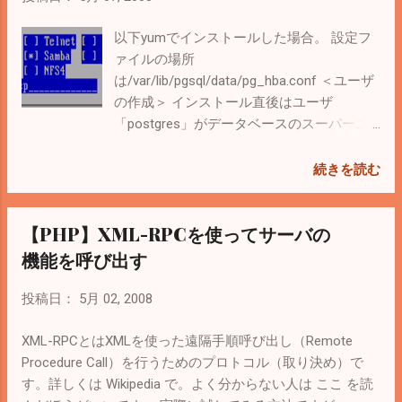
考になる。 AdditionalResources/Repositories/RPMForge -
CentOS Wiki User Guide - Repoforge < Related Posts >
以下yumでインストールした場合。 設定フ
SubversionをCompileしてsvnコマンドを使用（RPMとYUM
ァイルの場所
を使う方法を追記）
は/var/lib/pgsql/data/pg_hba.conf ＜ユーザ
の作成＞ インストール直後はユーザ
「postgres」がデータベースのスーパーユ
ーザになっているのでpostgresに切り替え
て作業 # su postgres 次のコマンドでユーザ
続きを読む
「sa」を作成 # createuser --createdb --no-
adduser --pwprompt sa 引数の意味はなんと
【PHP】XML-RPCを使ってサーバの
なく分かると思うけど、 ここ に説明があり
ます。 削除するときは # dropuser sa ユー
機能を呼び出す
ザの一覧をみたいときは # psql postgres=#
select * from pg_user; ここまでできたら
投稿日：
5月 02, 2008
pgAdmin を使って「sa」でログインし、リ
モートで管理した方が楽。手動でコマンド
XML-RPCとはXMLを使った遠隔手順呼び出し（Remote
を書きたいときは ここ を参考に。 リモー
Procedure Call）を行うためのプロトコル（取り決め）で
トで接続できない場合は、設定ファイルで
す。詳しくは Wikipedia で。よく分からない人は ここ を読