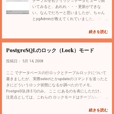
テーブルを右クリック→データビューで開
っていた。 バージョン管理システムは Subversion の方がよ
いてみると、あれれ・・・更新ができな
いかもね。Visual Studioと連携できるし。 ここ ちなみにCR
い。なんでだろーと思いましたが、ちゃん
は「Carriage Return : 行頭復帰」。LFは「Line Feed : 改行」
とpgAdminが教えてくれていました。 プラ
の略。 参考 。
イマリキーがないテーブルはpgAdminで更
新できないみたいです。
続きを読む
PostgreSQLのロック（Lock）モード
投稿日：
5月 14, 2008
ここ でデータベースの行ロックとテーブルロックについて
書きましたが、実際selectとかupdateのコマンドを送ったと
きにどういうロック状態になるか調べたのでメモ。
PostgreSQL(8.3.1)のみ。 ここ にあるのを表にしただけ。
注意点としては、これらの ロックモードはテーブルレベル
で保持 しているため、例えばROW EXCLUSIVEモードは同じ
テーブルの別の行に対しては競合しないが、同じ行に対し
続きを読む