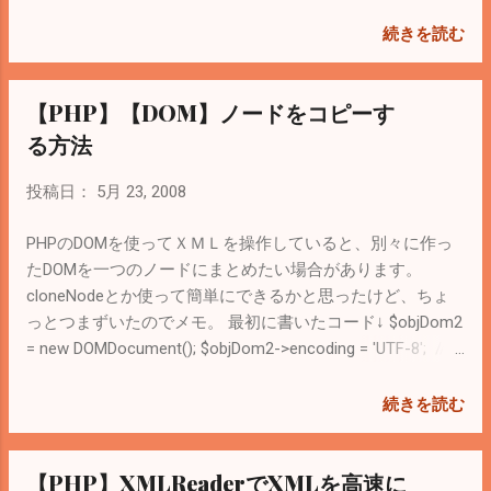
なのが森鴎外の鴎（かもめ）がメでなくて品となっている
２ページを見てみるとやっといつかのエン
「鷗」という文字。「かもめ」とか「おう」で変換すれば
トリーが出てきましたが、これはもしや噂
続きを読む
出てくる。 さらに mb_internal_encoding を使って現在の文
に聞く「google八分？」と思い、 google八
字コードを取得すれば、汎用的になる。↓こんな感じかな。
分 について調査しました。 ここ に自分が
【PHP】【DOM】ノードをコピーす
（試してはないです） $sMoji = "１"; $sEncode ...
本当にGoogle八分なのかの確認方法と対応
方法が載っているので参考に。 Googleの検
る方法
索窓に自分のブログのURLを記述して検索し
てみて、自分のブログが出てくればとりあ
投稿日：
5月 23, 2008
えずGoogleのインデックスから削除されて
いる訳ではないようです。このブログの場
PHPのDOMを使ってＸＭＬを操作していると、別々に作っ
合もちゃんと表示されたので、Googleのイ
たDOMを一つのノードにまとめたい場合があります。
ンデックスから削除されてないことは分か
cloneNodeとか使って簡単にできるかと思ったけど、ちょ
りました。 Googleの Webマスターツール
っとつまずいたのでメモ。 最初に書いたコード↓ $objDom2
にも登録してありますが、こっちを見ても
= new DOMDocument(); $objDom2->encoding = 'UTF-8'; //文
特に変わったことはありませんでした。怪
字化け対策. $objDom2->formatOutput = true; //字下げや空
しいと思ったのは、 ↑この記述があったの
白を考慮してきれいに整形した出力を行う。. $objNode =
続きを読む
で、このときになんか悪いサイトとして判
$objDom2->appendChild( $objDom2->createElement('copy')
断されたのかなーと思っています。 なんで
); $objNode->appendChild( $objAddNode->cloneNode(true) );
【PHP】XMLReaderでXMLを高速に
でしょうね？ Googleの ウェブマスター向け
echo $objDom2->saveXML(); 単純にもう一つDOMドキュメ