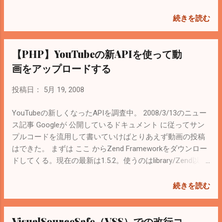
>xpath($sQuery); //配列で返る. echo $objSelectNodes[0];
くように作り込むのはかなり大変そ
//nodeVa...
う・・・。 参考 。 PHP4:DOM XML関数
続きを読む
$dom = domxml_open_file($xmlfilename);
PHP5:DOM Function $dom = new
【PHP】YouTubeの新APIを使って動
DOMDocument; $rtn = $dom-
>load($xmlfilename); ちなみにインストール
画をアップロードする
は簡単でPHP5の場合 # yum install php-xml
# service httpd reload で終了。 phpinfoで確
投稿日：
5月 19, 2008
認するとDOMの項目が表示されている。
JavascriptでDOMを使ったことがあるなら、
YouTubeの新しくなったAPIを調査中。 2008/3/13のニュー
PHP5のメソッドは見慣れたものばかりなの
ス記事 Googleが 公開しているドキュメント に従ってサン
でプログラムは（比較的）作りやすい。 な
プルコードを流用して書いていけばとりあえず動画の投稿
ぜならPHP5で標準DOMインターフェイスに
はできた。 まずは ここ からZend Frameworkをダウンロー
対応したから。 参考 。 でもXpathを使った
ドしてくる。現在の最新は1.5.2。使うのはlibrary/Zend以下
記述方法は、JavaScriptに比べめんどくさ
のファイル群。実際に動かすときには、このlibraryにパスが
い。その辺は SimpleXML と組み合わせて使
通っている必要がある。 こういう 方法とか 開発中の最新
続きを読む
うと幸せになれる。 これについてはまた後
バージョンがほしい場合は ここ を参考に subversionクライ
日書きます。 PHP4で作りたいときは ここ
アント を使って取得する。私の場合はこれで取得。 次に
VisualSourceSafe（VSS）での改行コ
のマニュアルを参考に。 PHP5は こっち 。
YouTube APIで必要な開発コードを取得する。 ここ から。