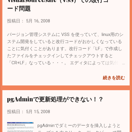
XMLを読み込むサンプルコード $objDom =
YouTube でアカウントを登録してない場合は登録する。 と
ード問題
new DOMDocument(); $objDom-
りあえずAPIを使って投稿したいだけならば、 ここ にZend
>preserveWhiteSpace = false; //余分な空白
が作ったサンプルコードが置いてあるので、これを使うだ
投稿日：
5月 16, 2008
を取り除く. if ($objDom->load('sample.xml'))
けでも動作確認はできる。 しかし、このコードだとユーザ
{ return $objDom; } else { return null; }
が自分のアカウントを入力しないといけない。実現したか
バージョン管理システムに VSS を使っていて、linux用のシ
preserveWhiteSpaceはインデント部分の余
ったのは共通のアカウントを使っての動画投稿（いちいち
ステム開発をしていると改行コードがおかしくなっている
分な空白を取り除いてくれるので、空白で
アカウントを入力しない）。 以下、実際のコードです。こ
ことに気付くことがあります。改行コード「LF」で作成し
悩まされなくていい。ファイルに書き出す
れを実行するとファイルを参照するフォームが表示される
たファイルをチェックインしてチェックアウトすると
ときのサンプルコード $objDom = new
ので、ファイル選択後→uploadボタンクリックで投稿でき
「CR+LF」なっている・・・。 エディタによっては気付か
DOMDocument(); $objDom->encoding =
るはず。とりあえずはここまで。 <?php require_once
ないことも多いですが、秀丸とかは賢いので「LF」と
'UTF...
'Zend/Loader.php';
「CR+LF」が混じっている環境でも、それなりに表示して
続きを読む
Zend_Loader::loadClass('Zend_Gdata_YouTube');
くれるらしいです。私の使っているxyzzyだと「^M」でおか
Zend_Loader::loadClass('Zend_Gdata_AuthSub');
しいところを表示してくれるので気付きました。 どうやら
pgAdminで更新処理ができない！？
Zend_Loader::loadClass('Zend_Gdata_ClientLogin');
日本語（２byte文字）の直後の改行コードがおかしくなる
$sDeveloperKey = 'AI39...'; //YouTubeAPIの開発コード
みたいなので、日本語で終わる行は「.」（ドット）を追記
投稿日：
5月 15, 2008
$sAccount = 'account'; //YouTubeアカウント名 $sPassword
して改行するルールで開発しているところもあるみたいで
= 'password'; //YouTub...
す。 改行コードが混在しているのは気持ち悪いですが、シ
pgAdminでダミーのデータを挿入しようと
ステム的には問題なく動作するようです。 ここ の人も愚痴