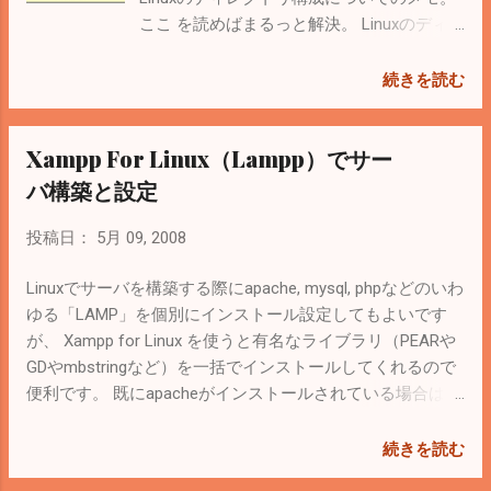
ここ を読めばまるっと解決。 Linuxのディ
レクトリ構成は FHS（Filesystem Hierarchy
Standard） という名で定義されているらし
続きを読む
い。↓ ここ から転載。
Xampp For Linux（Lampp）でサー
バ構築と設定
投稿日：
5月 09, 2008
Linuxでサーバを構築する際にapache, mysql, phpなどのいわ
ゆる「LAMP」を個別にインストール設定してもよいです
が、 Xampp for Linux を使うと有名なライブラリ（PEARや
GDやmbstringなど）を一括でインストールしてくれるので
便利です。 既にapacheがインストールされている場合は停
止、削除しときましょう。 ダウンロード、インストールの
仕方は ここ を参照。 ちなみに私はFirefoxでダウンロード
続きを読む
しようとしたら途中で失敗してしまいました。（なぜ？）