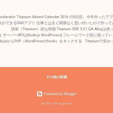
pcelerator Titanium Advent Calendar 2016 の5日目。今年
集ができるSNSアプリ 仕事とは全く関係なく思い付いたので作っ
技術（Titanium）的な特徴 Titanium SDK 5.5.1.GA Alloyは
る サーバーAPIはNode.js WordPressをフレームワーク的に使
de.jsからPHP（WordPressのhook）をキックする Titaniumで良か
開発出来るのは楽。特に修正するときに手間が省ける 慣れればiOS
後にAndroid端末で確認するだけで終わる サーバーはNode.jsで
avaScriptで完結できる → 嘘です。サーバーサイドで一部PHP使
 Android 6で画像を使っているListViewの描画が遅い。Wi-Fi
ndroid 4.0.3の端末の方がなぜかサクサク → yagi_さんの記事 
その他の投稿
プリはListViewでたくさん画像使っているのに早い。もうちょっ
laxy S7 Edge（Android6だから？）で画像を選択すると、上下逆だった
能しない プッシュ通知をオフにされると応募があっても気付かな
Powered by Blogger
い → 応募があって返信しないとメール通知する仕組みする予定 「
いう要望あり Instagramみたいに画像だけ敷き詰めるレイアウト
© 2007- Daiki Suganuma
pcelerator Titaniumの将来に不安があり、Firebaseも活用したいので