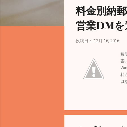
料金別納
営業DMを
投稿日：
12月 16, 2016
透
書
Wi
料
は
（
作
付
信