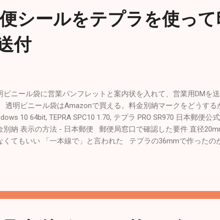
郵便シールをテプラを使って
送付
明ビニール袋に営業パンフレットと案内状を入れて、営業用DMを
。 透明ビニール袋はAmazonで買える。料金別納マークをどうする
ndows 10 64bit, TEPRA SPC10 1.70, テプラ PRO SR970
金別納 表示の方法 - 日本郵便 郵便局窓口で確認した要件 直径20mm
なくてもいい 「一本線で」と言われた テプラの36mmで作ったの
0.5mmぐらい）20mmに届かない。 画像として挿入すると荒くなるので
った方がいい。 宛名も貼った状態で郵便局に持っていくと、120
元を別用紙に記載して完了。 < Related Posts > 株式会社設