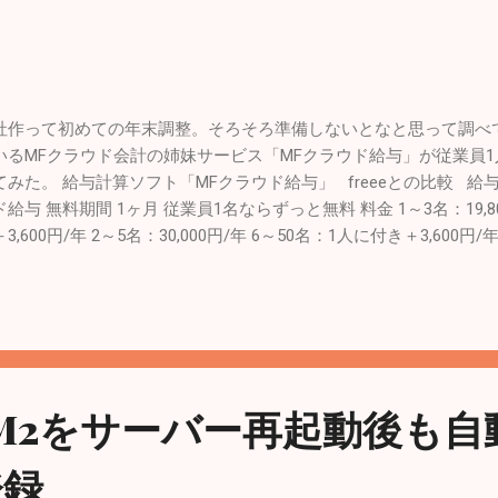
社作って初めての年末調整。そろそろ準備しないとなと思って調べ
いるMFクラウド会計の姉妹サービス「MFクラウド給与」が従業員
てみた。 給与計算ソフト「MFクラウド給与」 freeeとの比較 給与計算
ド給与 無料期間 1ヶ月 従業員1名ならずっと無料 料金 1～3名：19,8
3,600円/年 2～5名：30,000円/年 6～50名：1人に付き＋3,600
要 個人事業主に定評がある。 電子政府「e-Gov」に対応している 
「MFクラウド給与」を使った給与計算とその後の仕訳 開始時期 2014年
締め日と支払日をいつにするか迷った。 支払日は税務署に「給与
止届出書」を提出する際に25日と記載した。 締め日は検索すると1
易いらしいので15日締めに決定。 まだよくわかってない。 < Related 
計」と「Freee」を比較してMFクラウド会計にした 退職して起業
s PM2をサーバー再起動後も
いて調査
登録