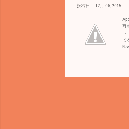
投稿日：
12月 05, 2016
Ap
募
ト 
て
No
時
最
J
か
A
ア
Ga
機
な
と
Ap