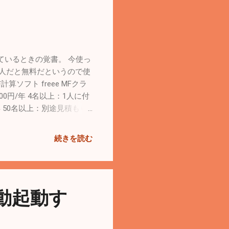
ているときの覚書。 今使っ
1人だと無料だというので使
ソフト freee MFクラ
00円/年 4名以上：1人に付
円/年 50名以上：別途見積もり
概ね高評価。 給与計算ソフ
10月 2015年7月 給与
続きを読む
支払事務所等の開設・移転・
5日に締めて25日払いが計算
Posts > 「MFクラウド
した初年度の住民税の納付に
自動起動す