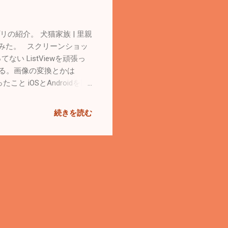
作ったアプリの紹介。 犬猫家族 | 里親
てみた。 スクリーンショッ
使ってない ListViewを頑張っ
っている。画像の変換とかは
ったこと iOSとAndroidを同
シミュレータで開発して、
記述しているので全部
続きを読む
ってます このアプリの課題と
の環境だと許せるぐらいには速い。
を読んで、ここで紹介されている
と頑張れる気がしてきた
りauto rotateが正しく
い。でもメール通知はしたく
自分の地域で検索したい」
の方が良かったかも 今後
Android開発はKotlinを使っ