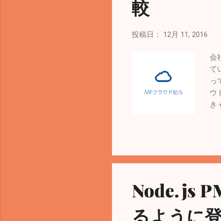
較
投稿日：
12月 11, 2016
会
て
っ
ウ
き＋
概
ト
の
廃
し
会
Node.j
つ
るように