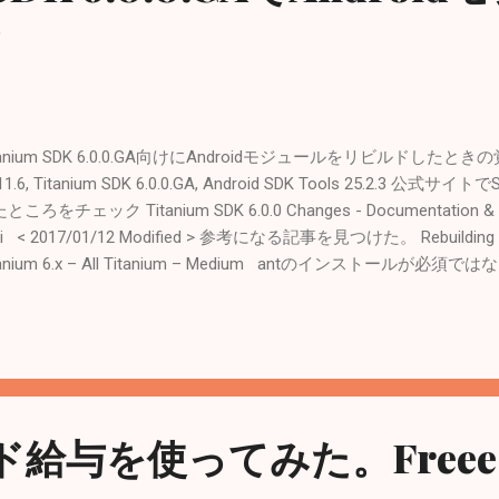
設定
ド
tanium SDK 6.0.0.GA向けにAndroidモジュールをリビルドしたときの
.11.6, Titanium SDK 6.0.0.GA, Android SDK Tools 25.2.3 公式
ところをチェック Titanium SDK 6.0.0 Changes - Documentation & Guid
ki < 2017/01/12 Modified > 参考になる記事を見つけた。 Rebuilding An
tanium 6.x – All Titanium – Medium antのインストール
「ti build」に統一するようになったみたい。 ビルドし直したのはAn
取るモジュール DaikiSuganuma/gcm.js: GCM push notifications modu
anium Android SDK manifestを変更 $ less manifest apiversion: 3 min
hitectures: armeabi-v7a x86 ビルド実行 $ appc ti build -p android -
led to run ndk-build [ERROR] [ERROR] jni/Android.mk:35: warning: ove
sers/daiki/Documents/Appcelerator_Studio_Workspace/gcmjs/build
ド給与を使ってみた。Free
dings.cpp' [ERROR] jni/Android.mk:35: warning: ignoring old commands