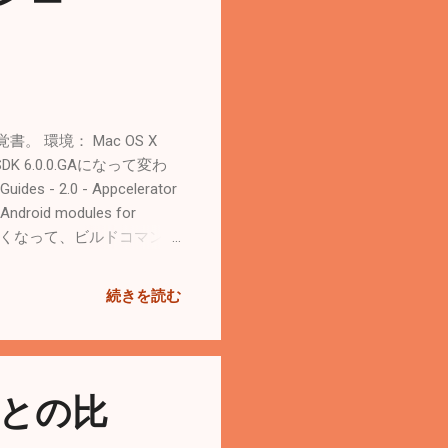
覚書。 環境： Mac OS X
サイトでSDK 6.0.0.GAになって変わ
es - 2.0 - Appcelerator
droid modules for
が必須ではなくなって、ビルドコマンド
droid向けのプッシュ通知を
le for Appcelerator
続きを読む
sdk: 6.0.0.GA
-build-only エラー [ERROR]
rriding commands for target
/generated/KrollGenerated
eとの比
 for target `/Users/d...