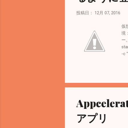
投稿日：
12月 07, 2016
仮
境：
ー。
sta
-c 
/h
PAT
/h
PAT
/h
て実行
Appcele
-u
て今
アプリ