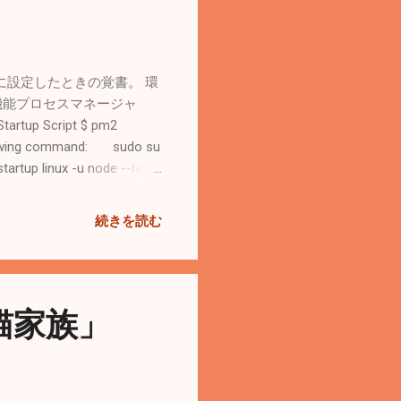
に設定したときの覚書。 環
.js向けの高機能プロセスマネージャ
Script $ pm2
ollowing command: sudo su
artup linux -u node --hp
o su -c "env
nux -u node --hp
続きを読む
u -c "env
nux -u node --hp
ormオプションをcentosに変更し
2/bin pm2 startup centos
「犬猫家族」
$ pm2 save nodeユーザーになっ
れているか確認 #...