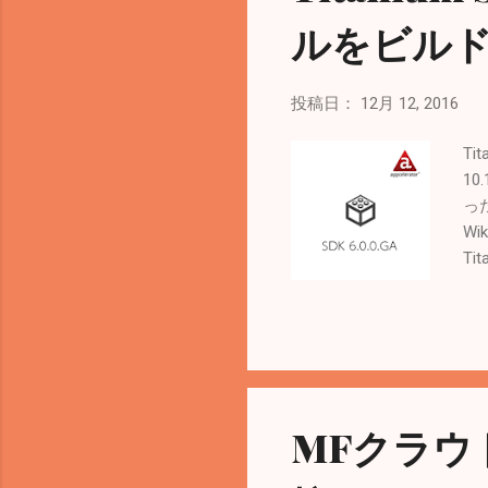
期
ルをビル
投稿日：
12月 12, 2016
Ti
10
った
Wi
Ti
は
受け
Tit
arc
Fai
`/U
MFクラウ
Bin