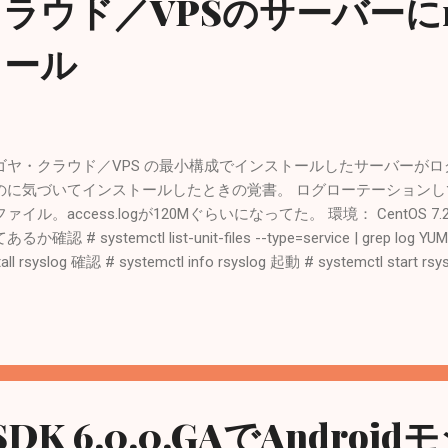
ウド／VPSのサーバーにrsy
トール
ゴヤ・クラウド／VPS の最小構成でインストールしたサーバーが
のに気づいてインストールしたときの覚書。 ログローテーションして
ァイル。access.logが120Mぐらいになってた。 環境： CentOS 7
あるか確認 # systemctl list-unit-files --type=service | grep
stall rsyslog 確認 # systemctl info rsyslog 起動 # systemctl st
ss /etc/logrotate.conf 。。。と、ここまでやってから気付いた。
ビス。ログローテーションはlogrotateコマンドを使う。logrotate
 rsyslogを利用したログファイル作成と、logrotateを利用したロ
OTES 私の場合は、開発用サーバーにrsyslogがインストールされ
ているので、こいつが原因かと思いカゴヤVPSにもインストールし
inxのログは2日後にログローテーションされたのを確認。 < Related Posts
 SDK 6.0.0.GAでAndroi
PHP7 + MariaDB + Node.jsの環境を構築する手順まとめ カゴヤ・