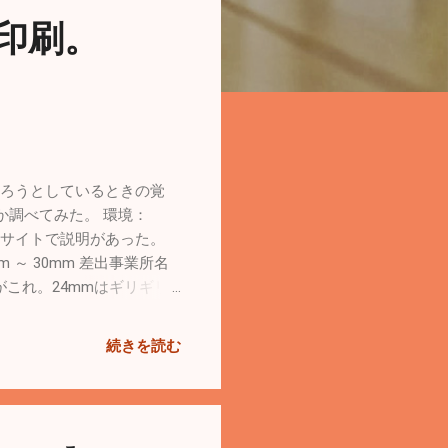
印刷。
送ろうとしているときの覚
か調べてみた。 環境：
 日本郵便公式サイトで説明があった。
 ～ 30mm 差出事業所名
がこれ。24mmはギリギリ
、直接TEPRA SPC10で
円×部数の金額を払うのと送
続きを読む
立①：電子定款を作成、署名、送