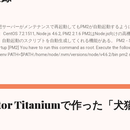
想サーバーがメンテナンスで再起動してもPM2が自動起動するよう
 CentOS 7.2.1511, Node.js 4.6.2, PM2 2.1.6 PM2はNode
自動起動のスクリプトを自動生成してくれる機能がある。 PM2 - Startup 
rtup [PM2] You have to run this command as root. Execute the f
"env PATH=$PATH:/home/node/.nvm/versions/node/v4.6.2/bin pm2 st
ome/node" rootになって、言われた通りのコマンドを実行してみる # sud
H=$PATH:/home/node/.nvm/versions/node/v4.6.2/bin pm2 startup li
ome/node" -bash: sudo: コマンドが見つかりません sudoなしで実行 # s
H=$PATH:/home/node/.nvm/versions/node/v4.6.2/bin pm2 startup li
ome/node" bash: update-rc.d: コマンドが見つかりません platf
 # su -c "env PATH=$PATH:/home/node/.nvm/versions/node/v4.6.
rator Titaniumで作った
 node --hp /home/node" [PM2] Done. [PM2] Now you can type 
のプロセスリストを保存 # su - node # pm2 save 自動起動登録さ