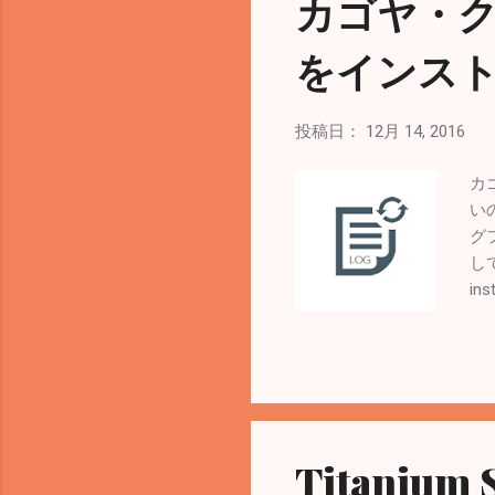
カゴヤ・クラ
をインス
投稿日：
12月 14, 2016
カ
い
グフ
して
in
le
ー
イト
N
れ
ng
Titanium
+ 