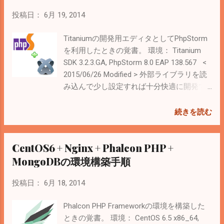
Node.js環境のためにMySQLからMariaDBに
-devtools） PhpStormのプロジェクトの
移行 Singaporeで安いレンタル...
「External Libraries」を右クリック →
投稿日：
6月 19, 2014
「Configure PHP Include Paths...」 →
Include path → Add 参照するフォルダを選
Titaniumの開発用エディタとしてPhpStorm
択
を利用したときの覚書。 環境： Titanium
（C:\Users\daiki\PhpstormProjects\phalcon
SDK 3.2.3.GA, PhpStorm 8.0 EAP 138.567 <
-devtools\ide\1.3.2） ２．voltテンプレート
2015/06/26 Modified > 外部ライブラリを読
を認識出来るように デフォルトで用意され
み込んで少し設定すれば十分快適に開発で
ている Twig として登録する。 Settings →
きるようになってた。 JavaScript →
File Types → Twigを選択 → 「*.volt」を追加
Libraries → Downloadで「titanium」を追
続きを読む
３．リモートデバッグ出来るように 参考
加。「Node.js Globals」も追加 なぜか
サイト PhpStormでXdebugのリモートデバ
「Node.js v0.12.5 Core Modules」を追加し
CentOS6 + Nginx + Phalcon PHP +
ッグを設定する方法 まずはサーバー側に
ないとLが「unresolved」になる Directories
Xdebugをインストール。yum経由は要remi
で「Resources」ディレクトリを
MongoDBの環境構築手順
リポジトリ。 # yum install php-pecl-xdebug
「Resource roots」に設定。requireを相対
公式サイトのドキュメント を見ながら設
パスで記述すれば、「Cannot resolve
投稿日：
6月 18, 2014
定。 # vi /etc/php.d/xdebug.ini ; Enable
directory」は解決できる。 下記を参考にし
xdebug extension module
Phalcon PHP Frameworkの環境を構築した
たけど、 jsca2js に置いてあるTitaniumのバ
zend_extension=/usr/lib64/php/modules/xd
ときの覚書。 環境： CentOS 6.5 x86_64,
ージョンが古いのと、提供されているコマ