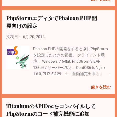
Web Service) 従量制なので、いくら掛かる
WellnessConected BluetoothのHDP (Health
か見積もりが難しい。 Google Compute
Device Profile)というプロファイルに対応し
PhpStormエディタでPhalcon PHP開
Engine(Google Cloud Platform) AWSと同じ
ている機器ならアプリとの連携もしやす
従量制。面白そうなので本当はこれにした
い。 Bluetooth - Wikipedia 私自身は体重管
発向けの設定
かった。 さくらVPS 安くて安心できる感じ
理しても嬉しくないけど、我が家のにゃん
がする。複数台借りてローカルネットワー
ことわんこ向けに健康管理アプリを作るの
投稿日：
6月 20, 2014
クを構築出来るのもいい。 カゴヤ・クラウ
は楽しいかもしれない。
ド／VPS CPU12core / Memory4GB /
Phalcon PHPの開発をするときにPhpStorm
HDD800GBが月額3456円 チューニングをし
を設定したときの覚書。 クライアント環
っかりすれば、これで十分な気がする。 さ
境： Windows 7 64bit, PhpStrom 8 EAP
くらVPSで複数台＋ローカルネットワーク
138.567 サーバー環境： CentOS6.5, Nginx
にして、MySQL Clusterで運用してみようか
1.6.0, PHP 5.4.29 １．自動補完出来るよう
と考え中。 参考サイト MySQL Cluster：
に 参考サイト Phalcon Developer Tools |
NoSQL＋SQL、NoSQLも使える高可用性イ
Phalcon 1.3.0 documentation Phpstormで
続きを読む
ンメモリRDBMS | Think IT（シンクイット）
Phalcon PHPの補完が出来るように | レリッ
MariaDB Galera Clusterを試す (1) ｜ さくら
シャブル {{ relishable }} phalcon-devtools を
インターネット研究所 dbts2013:MariaDB
TitaniumのAPIDocをコンパイルして
ダウンロード 適当な場所に解凍
Galera Cluster 活用例 < Related Posts >
（C:\Users\daiki\PhpstormProjects\phalcon
PhpStormのコード補完機能に追加