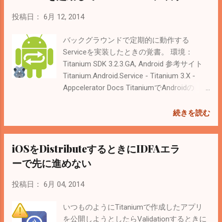
svn.exeがインストールされる（環境変数
require('/lib/utils'); var _gpsProvider;
Pathにも追記される）。 Settings →
exports.init = init; exports.release = release;
投稿日：
6月 12, 2014
Version Control → Subversionの「Use
/** * Initialization * * @api public */ function
command line client:」でsvnと入力（Pathに
init() { if (!U.isAndroid()) { return; }
バックグラウンドで定期的に動作する
追記されているから）。 PhpStormをインス
// // "preferredProvider" is deprecated.
Serviceを実装したときの覚書。 環境：
トールする前に設定しておけば自動で補完
// @see
Titanium SDK 3.2.3.GA, Android 参考サイト
される。 ３．外観設定 初回起動時に選択
http://docs.appcelerator.com/titanium/3.0/#!
Titanium.Android.Service - Titanium 3.X -
するテーマは「Darcula」を選択。 Settings
/api/Titanium.Geolocation.Android //
Appcelerator Docs TitaniumでAndroidの
-> Colors & Fontsから「Save As...」をクリ
//Ti.Geolocation.preferredProvider = 'gps';
Serviceを | Selfkleptomaniac 第18回
ックしてコピー。下記を変更 Primary font:...
//Ti.Geolocation.accuracy =
ServiceとNotification：Titanium Mobileで作
続きを読む
Ti.Geolocation.ACCURACY_HIGH;
る！ iPhone／Androidアプリ｜gihyo.jp … 技
//Ti.Geolocati...
術評論社 JavaScript - Titanium Androidアプ
iOSをDistributeするときにIDFAエラ
リで通知バーにメッセージを表示 - Qiita サ
ンプルコードは上記サイトを参考に。 サー
ーで先に進めない
ビスが起動しているかどうかのチェックは
次のようにする。 if
投稿日：
6月 04, 2014
(Ti.Android.isServiceRunning(Ti.Android.creat
eServiceIntent({url: 'testservice.js'}))) {
いつものようにTitaniumで作成したアプリ
console.log('Service IS running'); } この辺は
を公開しようとしたらValidationするときに