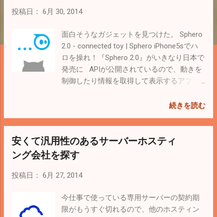
投稿日：
6月 30, 2014
面白そうなガジェットを見つけた。 Sphero
2.0 - connected toy | Sphero iPhone5sでハ
ロを操れ！『Sphero 2.0』がいきなり日本で
発売に APIが公開されているので、動きを
制御したり情報を取得して表示するアプリ
が作れる。 Sphero Documentation | Sphero
勝手に動きまわってにゃんこたちの遊び相
続きを読む
手になってくれたら何と素晴らしいこと
か！時間を作って制御するアプリを作りた
安くて汎用性のあるサーバーホスティ
い。 < Related Posts > 猫が数日お留守番
出来るように自動給餌器と自動給水器を買
ング会社を探す
う 猫のトイレ臭い対策でデオトイレを買っ
てみる 猫を向かい入れるために猫用品を揃
投稿日：
6月 27, 2014
える
今仕事で使っている専用サーバーの契約期
限がもうすぐ切れるので、他のホスティン