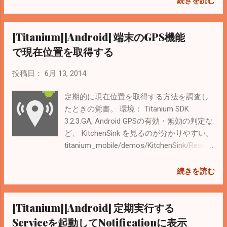
続きを読む
Phalcon Developer Tools on Linux | Phalcon
PhpStormを使おう --高槻からは快速急行が
1.3.0 documentation # cd # git clone
早くなります #jbugj 参考： それPhpStorm
[Titanium][Android] 端末のGPS機能
https://github.com/phalcon/phalcon-
で出来るよ #phpstudy PhpStorm 8で
devtools.git # cd phalcon-devtools/ #
WordPressがサポートされる 参考：
で現在位置を取得する
./phalcon.sh シンボリックリンクを作成 # ln
PhpStorm 8 EAP最新版リリース | JetBrains
-s phalcon.php /usr/bin/phalcon # ldconfig
ブログ Node.jsをサポート Titaniumの開発で
投稿日：
6月 13, 2014
３．nginxの設定 これも 公式...
も使えそう 各プラットフォーム（Windows,
Mac, Linux）向けに提供しているので端末に
定期的に現在位置を取得する方法を調査し
依存せずに長く使えそう １．PhpStorm 8
たときの覚書。 環境： Titanium SDK
EAPをインストール WordPressの機能を試
3.2.3.GA, Android GPSの有効・無効の判定な
したかったのでEAP(Early Access Program)
ど、 KitchenSink を見るのが分かりやすい。
バージョンを公式サイトからダウンロード
titanium_mobile/demos/KitchenSink/Resour
してインストール。30日間の試用ライセン
ces/examples/geolocation.js at master ·
スが含まれているらしい。 PhpStorm Early
appcelerator/titanium_mobile · GitHub 下記
続きを読む
Access Program - PhpStorm - Confluence
のサンプルコードも参考になった。 位置情
２．Subversionとの連携 TortoiseSVNをイン
報の連続取得について | Don't Fall - Titanium
[Titanium][Android] 定期実行する
ストールする際に「command line client
Mobileユーザー会サポートBBS 私が書いた
tools」を選択しておく。binフォルダに
geolocation.jsはこんな感じ（一部） var U =
Serviceを起動してNotificationに表示