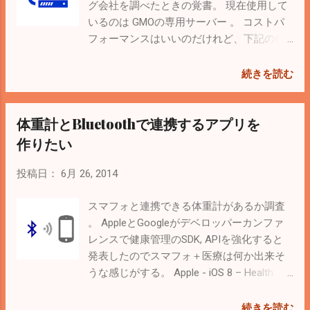
グ会社を調べたときの覚書。 現在使用して
いるのは GMOの専用サーバー 。 コストパ
フォーマンスはいいのだけれど、下記の件
があってからネットワークが信用できなく
なった。 異様に名前解決が遅い時があっ
続きを読む
た。→ いつの間にか直った。 gitコマンドを
実行しようとしたら「github.com」へアク
体重計とBluetoothで連携するアプリを
セスできず、サポートに問合せたら上位ネ
ットワークでIP制限かけてた。 サポートの
作りたい
対応も、こちらが証拠を揃えないと動いて
くれない。ネットワーク上でIP制限かける
投稿日：
6月 26, 2014
のはいいけど（DOS攻撃対策とかもある
し）通知してほしいと言っても出来ないら
スマフォと連携できる体重計があるか調査
しい。 私：「・・・ということは、御社の
。 AppleとGoogleがデベロッパーカンファ
サービスを利用している限りは突然サーバ
レンスで健康管理のSDK, APIを強化すると
ーにアクセス出来なくなることがあるとい
発表したのでスマフォ＋医療は何か出来そ
うことですか？」 担当者：「そうなりま
うな感じがする。 Apple - iOS 8 – Health
す。。。」 愚痴はここまで。 移行候補は
Google Fit 下記製品と連携するアプリは作
こちら。 サービス コメント AWS(Amazon
れそう。 健康製品セレクション |
続きを読む