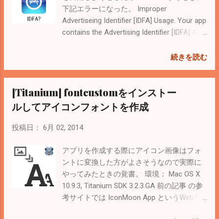
KitchenSink のコードを見るとわかりやす
下記エラーになった。 Improper
い。 サービス起動中はNotificationの「進
Advertiseing Identifier [IDFA] Usage. Your app
行中」に出しておきたい。 Bring running
contains the Advertising Identifier [IDFA] API
Android app from background to foreground
but you have not indicated its usage on the
without notification? | Community Questions
Prepare for Upload page in iTunes Connect.
続きを読む
& Answers | Appcelerator Developer Center
このエラーは新しいバージョンを追加する
上記を参考に下記関数をserviceのstart, stop
ときに表示される質問 Does this app use
[Titanium] fontcustomをインストー
イベントにバインドする。
the Advertising Identifier (IDFA)? に「No」と
_service.addEventListener('start',
答えると「IDFA」のチェックが走るらし
ルしてアイコンフォントを作成
handleStartService);
い。 でも、アプリ内で広告は表示してな
_service.addEventListener('stop',
い。 Titaniumで作成したアプリで、もしか
投稿日：
6月 02, 2014
handleStopService); function
したらFacebookモジュールで使っているの
handleStartService(){ var pending,
かな？ ただIDFAの質問に対する回答を変更
アプリを作成する際にアイコン画像はフォ
notification; ...
したくても出来ない。 新しく追加したバー
ントに変換した方がよさそうなので実際に
ジョンも「Waiting for Upload」のまま削除
やってみたときの覚書。 環境： Mac OS X
できない。 とりあえずiTunes Connectの
10.9.3, Titanium SDK 3.2.3.GA 前の記事 の参
Contact Usから質問を送信（5月20日付）。
考サイトでは IconMoon App というWebサ
どうなるか。 < 2014/06/04 Modified >
ービスを使っていたけど、Font Customと