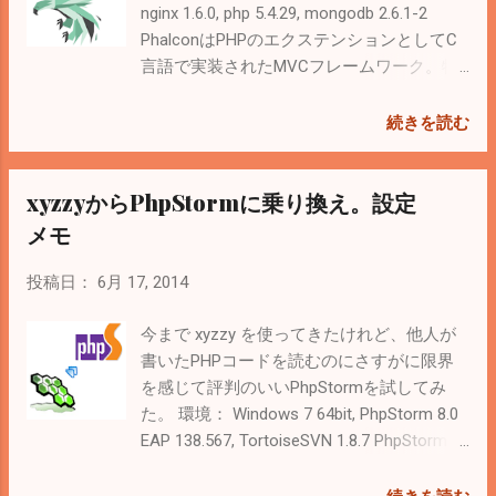
ebug.so ; see
nginx 1.6.0, php 5.4.29, mongodb 2.6.1-2
ンドも3.2.3.GAで動かなかったので、最新の
http://xdebug.org/docs/all_settings
PhalconはPHPのエクステンションとしてC
APIドキュメントをコンパイルしてみた。
xdebug.remote_enable=1 xdebug.r...
言語で実装されたMVCフレームワーク。特
TitaniumのIDEとしてWebStormを使う(+補
徴は何と言っても速さ。 Hello World
完機能の追加方法の紹介) - Seasons.NET 最
Benchmark | Phalcon 1.3.0 documentation 最
新のAPIドキュメントをダウンロードして、
続きを読む
近はWordPressをベースにすることが多い
json形式 でコンパイル。 参考： Titanium
けどシステム系のサイトを構築するのにい
Mobileのapidocのビルド | Selfkleptomaniac
xyzzyからPhpStormに乗り換え。設定
い選択肢になりそう。 １．Phalcon PHPを
$ git clone
インストール 公式サイトを参考に。 インス
https://github.com/appcelerator/titanium_m
メモ
トール | Phalcon 1.3.1 documentation # yum
obile.git $ cd titanium_mobile $ sudo
install gcc make php-devel git # git clone
easy_install pyyaml $ sudo easy_install
投稿日：
6月 17, 2014
git://github.com/phalcon/cphalcon.git # cd
markdown $ sudo easy_install mako $ sudo
cphalcon/build # ./install Installing shared
easy_install Pygments $ cd apidoc $
今まで xyzzy を使ってきたけれど、他人が
extensions: /usr/lib64/php/modules/ # vi
./docgen.py --format=json TiAutocomplete
書いたPHPコードを読むのにさすがに限界
/etc/php.d/phalcon.ini extension=phalcon.so
を利用して変換する。 $ cd ../../ $ git clone
を感じて評判のいいPhpStormを試してみ
# /etc/rc.d/init.d/php-fpm restart 確認 # php
https://github.com/netpro2k/TiAutocomplete
た。 環境： Windows 7 64bit, PhpStorm 8.0
--info | grep Phalcon ２．Phalcon
$ cp t...
EAP 138.567, TortoiseSVN 1.8.7 PhpStormに
Developer Toolsをインストール Phalconの
しようと思った理由 似たような思いを持っ
開発ツール群。公式サイトを参考に。
ている人がPhpStormで満足している 参考：