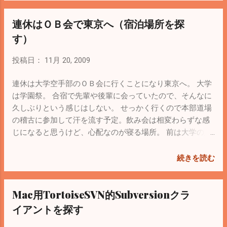
ーブルのオープンとクローズの方法 その他のパラメータの
了。ICALアドレスをメールで送ってiPod
連休はＯＢ会で東京へ（宿泊場所を探
説明は下記サイトを参考に。 [AllAbount]MySQLのチューニ
touchでみると「照会するカレンダーとして
ング < 2011/06/23 Modified > 役に立ちそうなSiteを見つけ
す）
追加しますか？」と聞いてくれるのでこっ
た DSAS開発者の部屋:5分でできる、MySQLのメモリ関係の
ちの方が楽かも。 「日本の祝日」をとりあ
チューニング！
投稿日：
11月 20, 2009
えず設定しておくといいかも。icalアドレス
は こちら 。 Goolgeの連絡先（Google
連休は大学空手部のＯＢ会に行くことになり東京へ。 大学
Contacts）をメンテナンスするようにしよ
は学園祭。 合宿で先輩や後輩に会っていたので、そんなに
うかな。 少しずつiPod touchが使いやすく
久しぶりという感じはしない。 せっかく行くので本部道場
なってきた。 （2011/03/11 追記） 「日本
の稽古に参加して汗を流す予定。飲み会は相変わらずな感
の祝日」はicalで指定しなくてもGoogle
じになると思うけど、心配なのが寝る場所。 前は大学の講
calendarの管理画面から追加できる。あと、
堂やマンガ喫茶で夜露を凌いでいたけど、そろそろ老体に
ipod touchでデフォルトカレンダー以外を表
はきつくなってきた。普通に（お金が掛かってもいいか
示する場合はGoogle Syncを英語版にするこ
続きを読む
ら）ベッドで体力回復に努めたい。 イメージとしては、名
とで同期できることを知った。 こちらのブ
古屋の ウェルビー（WELLBE） みたいなところがベスト。
ログ を参考に。 iPod touchのsafariで
Mac用TortoiseSVN的Subversionクラ
だけど東京では展開してないみたい。 たぶん探せば似たよ
http://m.google.com/sync にアクセス 言語
うなところがあると思うけど、大学の近くや新宿あたりで
をEnglish(US)に変更 同期するデバイス → 同
イアントを探す
はなさそう（？） 普通にビジネス（カプセル）ホテルにす
期するカレンダーを選択