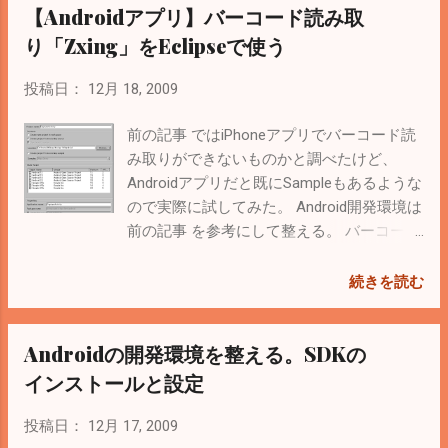
【Androidアプリ】バーコード読み取
使いづらい。 しょうがないので自力で正規表現を使ってや
ってみた。 以下ソース。 <?php /** * ical形式のファイルか
り「Zxing」をEclipseで使う
らイベント情報を制限して出力する * 外部のカレンダー
（Google カレンダーやiPhone）用 * デフォルトイベント
投稿日：
12月 18, 2009
数：100 * limitに負の値を指定すれば全てのイベント */ //パ
ラメータからicalファイル名を取得 $sFileName = ''; if
前の記事 ではiPhoneアプリでバーコード読
(isset($_GET['ical'])) { if (strlen($_GET['ical']) > 0 ) {
み取りができないものかと調べたけど、
$sFileName = $_GET['ical']; } if (strpos($sFileName, '.ics') ===
Androidアプリだと既にSampleもあるような
false) { //拡張子がicsファイルのみ $sFileName .= '.ics'; } } //
ので実際に試してみた。 Android開発環境は
パラメータから制限数を取得 $iLimit = 100; if
前の記事 を参考にして整える。 バーコード
(isset($_GET['limit'])) { if (is_numeric($_GET['limit'])) { $iLimit
読み取りライブラリのZxingを 公式サイト
= $_GET['limit']; } } $sCal = getLimitCal($sFileName, $iLimit);
からダウンロード。 今の最新バージョンは
続きを読む
if (strlen($sCal) > 0) { header(...
Zxing-1.4。（ソースをcheckoutした方がい
いかも） ちなみに実機のAndroid携帯や
Androidの開発環境を整える。SDKの
Androidエミュレータで上記サイトを表示し
て、apkファイルをダウンロード・インスト
インストールと設定
ールすれば実際に動かすことができる。
Androidマーケットにある「 QRコードスキ
投稿日：
12月 17, 2009
ャナー 」はこのライブラリを使っている。