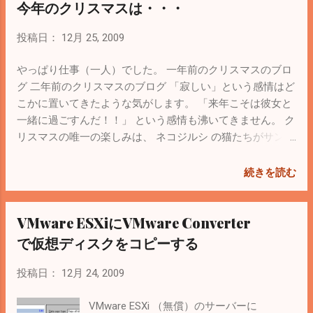
今年のクリスマスは・・・
たに違いない。次に使うママさんバレーの荷物が玄関にお
いてあったので、「一人言を聞かれてしまったか？」と心
投稿日：
12月 25, 2009
配になってしまった。 先輩の道場の運営に支障をきたさな
ければいいけど・・・。 今現在も筋肉痛が継続中なので稽
やっぱり仕事（一人）でした。 一年前のクリスマスのブロ
古納め的には満足。 来年も衰えないように稽古に励もう。
グ 二年前のクリスマスのブログ 「寂しい」という感情はど
こかに置いてきたような気がします。 「来年こそは彼女と
一緒に過ごすんだ！！」 という感情も沸いてきません。 ク
リスマスの唯一の楽しみは、 ネコジルシ の猫たちがサンタ
さんの格好をしてくれるので（サイドバーにある「ネコ
写」）、そんなネコを見ながら (´Д｀) ﾊｧ・・・ｶﾜｲｲ・・・
続きを読む
と思うぐらい。 あとは昨日親子丼を作るときに鶏肉をいつ
もより多めに入れてみた。 よいクリスマスを・・・
VMware ESXiにVMware Converter
で仮想ディスクをコピーする
投稿日：
12月 24, 2009
VMware ESXi （無償）のサーバーに