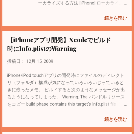
境でAndroid SDK (installer_r20.0.3-windows)
ーカライズする方法 [iPhone] ローカライズ
をInstallしようとすると Java SE
の設定について まずは言語ファイル用のデ
Development Kit (JKD) not found とErrorに
ィレクトリ（フォルダ）を作る。 英語は
続きを読む
なってしまう。 この場合 System →
「en.lproj」 サンプルを参考にするとrootデ
Advanced → Environment Variables のUser
ィレクトリに作成してるみたいだけど、個
【iPhoneアプリ開発】Xcodeでビルド
variablesに Variable: JAVA_HOME Value:
人的に言語ファイルはまとめたかったの
C:\Program Files\Java\jre6 を追加する必要
で、「Languages」というディレクトリを
時にInfo.plistのWarning
がある。 ここからはソフトの設定 Eclipseを
作って、そこに入れた。 ※追記 やっぱり他
起動するとworkspaceの場所を聞かれるの
を見習ってrootディレクトリにen.lprojと
投稿日：
12月 15, 2009
で、適当に（C:\Android\workspaceとか）
ja.lprojを作るようにした。 次はXcodeから
設定。 ここ を参考にAndroid Development
Resourcesを右クリック → 追加 → 新規フ
iPhone/iPod touchアプリの開発時にファイルのディレクト
Tools (ADT)をEclipseにインストールする。
ァイル → （Mac OS X） Resource → String
リ（フォルダ）構成が気になっていろいろいじっていると
英語が分かる人は 公式サイト を参考に。
File でファイル名は
きに嵌ったメモ。 ビルドすると次のようなメッセージが出
Help → Install Software → Add ...
「Localizable.strings」。保存場所はさっき
るようになってしまった。 Warning: The バンドルリソース
の「en.lproj」を選択。 同じ要領で
をコピー build phase contains this target's Info.plist file
「InfoPlist.strings」も追加する。
'hoge-Info.plist'. 調べてみると、 ここ に答えが。 Xcodeで
Localizable.strings ・・・ プログラムで使う
info.plistを右クリック → 情報を見る → ターゲット でチェ
続きを読む
言語ファイル InfoPlist.strings ・・・ アプリ
ックを外す。そうするとXcodeの左ツリーの「ターゲッ
ケーション名などを設定する言語ファイル
ト」の「バンドルリソースをコピー」から消えているは