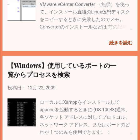
VMware vCenter Converter （無償）を使っ
て、インストール直後のLinux仮想ディスク
をコピーするときに失敗したのでメモ。
Converterのインストールなどは 前の記事
を参考に。 Linux各種のインストール直後の
仮想ディスクイメージをバックアップして
続きを読む
おいて、必要なときにコピーするやり方を
しているけど、VMware Converterを使っ
【Windows】使用しているポートの一
て、コピーするとデフォルト（？）で「 容
量固定ディスク 」に変換されてしまうので
覧からプロセスを検索
注意。 可変ディスクにする場合は確認画面
のTypeをFlatからThinに変更する。 ちなみ
投稿日：
12月 22, 2009
に容量固定ディスクにコピーした後でも変
更できるみたい。 ファイルサイズ固定のデ
ローカルにXamppをインストールして
ィスクから、可変のディスクへ変換する
apacheを起動するときに (OS 10048)通常、
▼関連記事 【VMware ESXi】仮想マシン
各ソケット アドレスに対してプロトコル、
（Windows）のハードディスク容量を増や
ネットワーク アドレス、またはポートのど
す（拡張）方法 【vmware】仮想マシンのハ
れか 1 つのみを使用できます。 :
ードディスク容量を増やす（拡張）方法
make_sock: could not bind to address