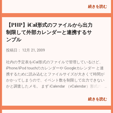
【vmware】vCenter Converterで仮想マシン
0.0.0.0:80 と怒られたので、どのプロセスが
続きを読む
をコピーする 【CentOS】LVMでディスク容
80番ポートを使っているか調べたメモ。 環
量を拡張（VMwareのHDD容量を増やす）
境はWindows XP コマンドプロンプトを起動
【PHP】iCal形式のファイルから出力
して次のコマンドを入力 C:>netstat –oan ポ
ートとPIDの一覧が出力されるので、この場
制限して外部カレンダーと連携するサ
合80番ポートを使用しているのがPID=2848
ンプル
ということが分かる。次に C:>tasklist /fi
“pid eq 2848” これで犯人が分かるので、ア
投稿日：
12月 21, 2009
プリを終了するなりKillすればOK。 PIDを検
索するときは「 Process Explorer 」を使っ
社内の予定表をiCal形式のファイルで管理しているけど、
ても簡単にできる。
iPhone/iPod touchのカレンダーや Googleカレンダー と連
携するために読み込むとファイルサイズが大きくて時間が
かかってしまうので、イベント数を制限して出力できない
かと調査したメモ。 まず iCalendar （vCalendar）形式のフ
ァイルをPHPでパースできないかと調べてみると、Pearの
File_IMC で読み込めて配列に格納できるみたい。 実際に使
続きを読む
ってみると確かに連想配列形式にしてくれるけど、全てパ
ースしていると遅いし、編集した結果を出力できないので