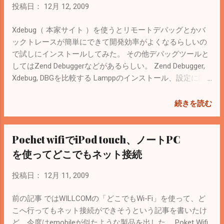
体重とか身長とか、それをグラフ化してあ
投稿日：
12月 12, 2009
げると面白いのではないかと思ったり。 何
を記録していけばいいかわからなかったの
Xdebug（ 本家サイト ）を使うとリモートデバッグとかバ
で、 お嬢様 に私立の病院で配られる雪印製
ックトレースが簡単にできて開発効率がよくなるらしいの
の育児日記を貸してもらった。 なんとなく
で試しにインストールしてみた。 その他デバッグツールと
イメージはできるけど、お母様方に本当に
してはZend Debuggerなどがあるらしい。 Zend Debugger,
使ってもらえるかが心配。 分かりやすく見
Xdebug, DBGを比較する Lamppのインストール、設定に関
栄えのする機能にしないと使ってもらえな
しては 前の記事 を参照。 peclコマンドが使えるように
さそう。 成長記録の機能ははママさんのダ
xampp-linux-develをインストールしておく。（といっても
続きを読む
イエット（体重管理）にも利用できて便利
解凍するだけ。詳細は 前の記事 で） 必要なツールのイン
だと思うんだけどなー。
ストール # yum install autoconf gcc # cd /opt/lampp/bin/ #
Pochet wifiでiPod touch、ノートPC
./pecl install Xdebug 完了すると You should add
"extension=xdebug.so" to php.ini と言われるので、php.iniに
を使ってどこでもネット接続
追加してXamppを再起動すると次のエラーが出てう。 PHP
Warning: Xdebug MUST be loaded as a Zend extension in
投稿日：
12月 11, 2009
Unknown on line 0 調べてみるとzend_extensionに変更すれ
ば良さそうなので、php.iniの最後（[Zend]ディレクティブ）
前の記事 ではWILLCOMの「どこでもWi-Fi」を使って、ど
に次のように記述。
こへ行ってもネット接続ができそうという記事を書いたけ
zend_extension="/opt/lampp/lib/php/extensions/no-debug-
ど、今度はemobileが似たような製品を出した。 Poket Wifi