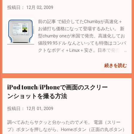
表示できておもしろい。 デスクトップ版の
感がするけど、Windows版がないのでとりあえず除外。
投稿日：
12月 02, 2009
Picasa 3.5からクライアントでも使えるらし
WindowsでiPhone/iPod touchの画像をiTunesなしで管理で
い。 あと 前の記事 で紹介した Gladinet と
きる「 CopyTrans Photo 」というソフトがあるけど有料
前の記事 で紹介してたChumbyが高速化＋
いうソフトを使うと、Picasaウェブアルバ
（3480円）。無償版はコピーした画像にロゴが入るらし
お値打ち価格になって登場するみたい。 新
ムをローカルにマウントできるので、アル
い。 で、デフォルト写真アプリの表示速度で、個別にフォ
型chumby oneが米国で発売、高速化してお
バムが多くなってきたときに便利。 アルバ
ルダ管理できるアプリがないかとapp storeで探してみると
値段99.95ドル なんといっても特徴はコンパ
ム名の変更と削除などが簡単にできる。ア
意外にない。 一番良さそうなのが「ePhotoChest」。無料
クトなボディ＋Linux＋安さ。日本で発売さ
ルバム名を変更すると反映されるまで時間
なので試してみると、フォルダ分けは管理できるけど一覧
れるときは1万ぐらいになるのかな・・・。
がかかるみたい。 まずはこれらを駆使して
をすぃ～とスクロールできなので、その辺が不満。大量の
chumbyの日本語公式サイトは こちら 。 カ
続きを読む
Picasaウェブアルバムを分かりやすく整理
画像をコピーするのも大変。 なるべく写真管理の手間を省
ードリーダーとして使ったり、webカメラ
しないと。
いて、大量の写真を見たいときにみるようにするには、
のライブ配信に使ったりとアイデアしだい
iPod touch/iPhoneで画面のスクリー
Picasaとうまいこと連携できないかなとさらに調べてみ
でいろいろできそう。詳細は こちら 。
た。 イメージとしては Picasa 3 （PC） ←→ Picasa ウェブ
ンショットを撮る方法
アルバム ←→ iPod touch Picasaウェブアルバムが結構良く
できていて、iPod touchのsafariで見ると使いやすいように
投稿日：
12月 01, 2009
表示してくれる。wifiがある環境ならこれで十分。 しか
し、wifiがないときでも友達に写真を見せたいので、Picasa
調べてみたらサクッと分かったのでメモ。 電源（スリー
ウェブアルバムと同期をとるのがいい。 そんな同期をして
プ）ボタンを押しながら、Homeボタン（正面の丸ボタン）