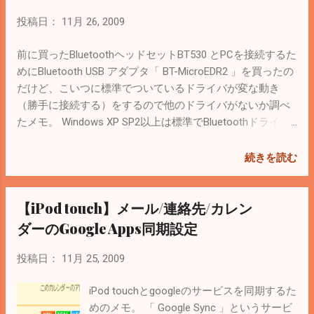
ちを使用中。 あと試したアプリは「
イル→エクスポート→CSVから 出力した電
MobileStudio 」。￥230 ファイル転送はFTP
話帳をそのまま取り込もうとしたら名前や
投稿日：
11月 26, 2009
を使う。ファイルの作成、編集ができる
メールアドレスの項目にうまいこと入って
し、画像の加工もできるけど、Good Reader
くれなかったので、下記を参考にカラムを
前に買ったBluetoothヘッドセットBT530 とPCを接続するた
があれば出番が（今のところ）ない。
修正する。 Gmailヘルプ CSV ファイルの作
めにBluetooth USB アダプタ「 BT-MicroEDR2 」を買ったの
成や編集 例えば次のようなCSVにする。
だけど、こいつに標準でついているドライバが変な動き
Name Yomi Name Given Name Yomi Family
（勝手に接続する）をするので他のドライバがないか調べ
Name Yomi 鈴木 太郎 ｽｽﾞｷ ﾀﾛｳ 続き１ E-
たメモ。 Windows XP SP2以上は標準でBluetoothドライバ
mail 1 - Type E-mail 1 - Value Phone 1 –
を持っているらしいので調べてみたら、肝心なオーディオ
Type * Other test@gmail.com Mobile 続き２
プロファイル（ A2DP ）は対応していないらしい。 ちなみ
続きを読む
Phone 1 - Value Custom Field 1 - Type
にWindows 7はA2DPプロファイルが標準でサポートされて
Custom Field 1 - Value 09012345678 グルー
いるらしい。 しょうがないので、付属しているドライバを
【iPod touch】メール/連絡先/カレン
プ 友達 これをインポートすると、下のよう
調査。 どうやら「Bluetooth Stack for Windows by
にある程度「いい感じ」にインポートでき
TOSHIBA」というドライバ群を使っているようなので（
ダーのGoogle Apps同期設定
る。 インポートするときは新しいグループ
Bluetooth Stack というらしい）、最新版がないか検索して
を作成して、「インポートした連絡先に次
みると・・・あった。 TOSHIBA Bluetooth Software
投稿日：
11月 25, 2009
にも追加」で選択すると失敗したときでも
Download ここのメモ も参考になるかもしれない。 ダウン
管理が楽。 あとPHPでもGoogle Co...
ロードしたバージョンは6.40.02 TOSHIBA notebooks only!
iPod touchとgoogleのサービスを同期するた
と書いてある・・・、30日経つと他のデバイスだと有効期
めのメモ。 「 Google Sync 」というサービ