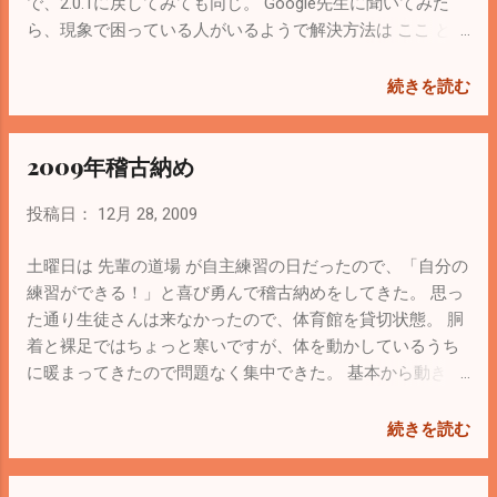
で、2.0.1に戻してみても同じ。 Google先生に聞いてみた
ら、現象で困っている人がいるようで解決方法は ここ とか
を参考に。 VMware Serverだけバージョンの古いglibcを使
うように設定。以下実行したコマンドをメモ。 # mkdir
続きを読む
/tmp/vmwareglibc # cd /tmp/vmwareglibc # wget
http://vault.centos.org/5.3/os/x86_64/CentOS/glibc-2.5-
2009年稽古納め
34.i686.rpm # rpm2cpio glibc-2.5-34.i686.rpm | cpio –ivd #
mkdir /usr/lib/vmware/lib/libc.so.6/ # mv lib/libc-2.5.so
投稿日：
12月 28, 2009
/usr/lib/vmware/lib/libc.so.6/libc.so.6 64bitOSの場合はglibc-
2.5-34.x86_64.rpmなので間違いないように。
土曜日は 先輩の道場 が自主練習の日だったので、「自分の
/usr/sbin/vmware-hostdの一番最後の行でeval execしてい
練習ができる！」と喜び勇んで稽古納めをしてきた。 思っ
る前に一文挿入。 # chmod 755 /usr/sbin/vmware-hostd #
た通り生徒さんは来なかったので、体育館を貸切状態。 胴
vi /usr/sbin/vmware-hostd export
着と裸足ではちょっと寒いですが、体を動かしているうち
LD_LIBRARY_PATH=/usr/lib/vmware/lib/libc.so.6:$LD_LIBRA
に暖まってきたので問題なく集中できた。 基本から動きを
RY_PATH eval exec "$DEBUG_CMD" "$binary" "$@" # chmod
確認しながらやっていくと、やっぱり肉体の衰えを感じ
555 /usr/sbin/vmware-hostd # /etc/rc.d/init.d/vmware
る。 しかも体力もなくなってきているので、すぐ息が上が
続きを読む
restart これで大丈夫なはず。 その他いろいろいじってたと
ってしまう。 「この下手糞が！！」 と自分に罵声を浴びせ
きに分かったこと。 Web Accessに登録された仮想マシン
ながらやっていたから、誰か見ていたら変な人だと思われ
を手動で削除するには /etc/vmware/hostd/vmInvent...