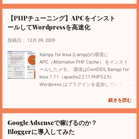
ら会員登録（無料）してダウンロード。対
応しているのがPHP5.2.xまでなのでXampp
【PHPチューニング】APCをインスト
の1.7.2以上は動かないかも。 解凍してイン
ストール # tar xzvf ZendOptimizer-3.3.3-
ールしてWordpressを高速化
linux-glibc23-i386.tar.gz # cd ZendOptimizer-
3.3.3-linux-glibc23-i386 # ./install これでイン
投稿日：
12月 09, 2009
ストーラが起動する。install-ttyはテキスト
ベースのインストーラらしい。 php.iniの場
Xampp for linux (Lampp)の環境に
所とかapachectrlの場所を聞かれるけど、そ
APC（Alternative PHP Cache） をインスト
れぞれ/opt/lamppの下にあるのを指定す
ールしたメモ。 環境はCentOS5, Xampp for
る。 成功すると次のようなメッセージが表
linux 1.7.1（apache2.2.11 PHP5.2.9）
示される。 php.ini
Wordpress はプラグインを追加していく
は/usr/local/Zend/etc/php.iniに置き換わる
と、追加した分だけ遅くなっていく。アク
（シンボリックリンクになる）。 Xamppを
セスした際にwp-load.phpがrequireされると
続きを読む
再起動して完了。 実際に試してみると確か
wp-settings.phpの中で有効なプラグインを
に速くはなっているけど、wordpressの場合
requireしているので、どれが遅いか調べる
Google Adsenseで稼げるのか？
はAPCの方が微妙に速い。たぶんrequireが
ときはこのループの中で microtime とかで
多いからだと思う。この辺はPHPのプログ
時間を出力すると分かる。
Bloggerに導入してみた
ラムによって変わってくるので適宜選択す
APC（Alternative PHP Cache）はphpアクセ