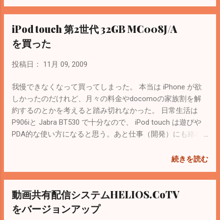
シン（Windows XP, Windows 2003 Server）からでも同じ症
状 iPod touchの「Mocha VNC Lite」で接続すると入力でき
iPod touch 第2世代 32GB MC008J/A
た キーボードビューアで入力しようと思ったけど、VNCで
接続しているとキーボードビューアをクリックしても反応
を買った
しない（なぜ？） 今度は文字ビューアで入力しようとする
となぜか「=」と「’」は挿入できない。 RealVNC, UltraVNC,
投稿日：
11月 09, 2009
TightVNCで試したけど同じ うーん。不思議。しかもGoogle
先生に聞いてみても他に同じような現象で困っている人が
我慢できなくなって買ってしまった。 本当は iPhone が欲
いない・・・。 環境の問題ですか？ さらに今度はVNC
しかったのだけれど、月々の料金やdocomoの家族割を解
ServerをMacにインストールして試してみた。 Vine Server
約するのとかを考えると踏み切れなかった。 日常生活は
というのがMac用のVNC Serverとして有名らしい。現在の
P906iと Jabra BT530 で十分なので、 iPod touch は遊びや
最新バージョンは3.1。 sourceforge ではなかったので ここ
PDA的な使い方になると思う。あと仕事（開発）にも絡む
からダウンロード。 dmg形式をmacで開くと「Vine
し。 最初手にしたときは触っているだけで楽しい。だけ
Server.app」と「Vine Viewer.app」があるのでserverをダブ
ど、そのあとどうやって有効活用しようかと悩む。 とりあ
続きを読む
ルクリックで実行。・・・その前に画面共有を停止してお
えず使い方を学ぶところから。携帯のように分厚い説明書
くのを忘れずに。 導入は簡単。いざWindowsからアクセス
は付属してないので、ネットで使い方を勉強する。まずは
動画共有配信システムHELIOS.CoTV
してみるとやっぱり「=」が入力できないorz ・・・諦めま
下記。 iPod touch 使い方解説一覧 - できるネット＋（でき
した。 どうしても入力したい場合は下のような方法で一応
るネットプラス） 今後もiPod touchネタは増えていきそ
をバージョンアップ
できる。 他のソースからコピーする 「ことえり」の単語登
う。 関係ないけど、やっぱりカバー（ケース）を買って