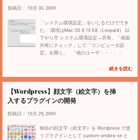
ェック。
投稿日：
10月 30, 2009
「システム環境設定」をいじるだけででき
た。 環境はMac OS X 10.5.8（Leopard） 以
下やり方 システム環境設定→共有。「画面
共有にチェック」して「コンピュータ設
定」を開く。 「他のユーザ・・・」と
「VNC・・・」にチェックして、VNCでロ
グインするためのパスワードを設定。 Mac
続きを読む
側は基本これでOK。念のため、システム環
境設定→セキュリティ→ファイヤーウォー
【Wordpress】顔文字（絵文字）を挿
ルも制限かけてないかチェックしておく。
Windows側からは VNC を使う。 インスト
入するプラグインの開発
ールが必要ないVNC Viewerというのがある
ので、 ここ からダウンロード。フリーだけ
投稿日：
10月 29, 2009
ど会員登録が必要。Vectorからダウンロー
ド・インストールしても大丈夫だと思う。
独自の顔文字（絵文字）を Wordpress で使
ここ から。 VNC Viewerをダウンロードし
うプラグインとして custom-smilies-se と