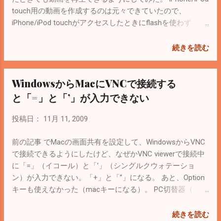
iPhoneはQRコードだけと書いてある。実際に「Barcodes」
touch用の動画を作成するのは元々できていたので、
という無料のiPhoneアプリがこのライブラリを使っている
iPhone/iPod touchがアクセスしたときにflashを使わず
みたい。 Androidの場合は手順が マニュアル に書いてある
embedタグを挿入するようにした。 iPhone/iPod touchで再
ので、あまり苦労せずに実現できそう。 やってみた人のブ
生できる動画の形式はそれぞれの 公式ページ に記載がある
続きを読む
ログ 。 Imagemagick を使って、画像解析からやるのはさす
ので参考に。 embedタグは次のような感じで埋め込む。
がに骨が折れそう。
<embed width="640" height="480" href="＜再生する動画の
WindowsからMacにVNCで接続する
URL＞" type="video/mp4" target="myself" src="＜サムネイル
画像のURL”/> これで再生はできるけど、ＰＣ用の画面レイ
と「=」と「’」が入力できない
アウトなのでちょっと使い勝手は悪い。 この辺は
iPhoneApp.CoTV（←iPhoneアプリ版CoTV）でカバーする
投稿日：
11月 11, 2009
予定。
前の記事 でMacの画面共有を設定して、WindowsからVNC
で接続できるようにしたけど、なぜかVNC viewerで接続中
に「=」（イコール）と「’」（シングルクウォテーショ
ン）が入力できない。「+」と「”」になる。 あと、Option
キーも使えなかった（macキーになる）。 PC切替器（
EIZO i・Switch UP2ex ）を使っているので別に問題ないと
いえばないのだけれど、一応調査。 分かったこと。 他のマ
続きを読む