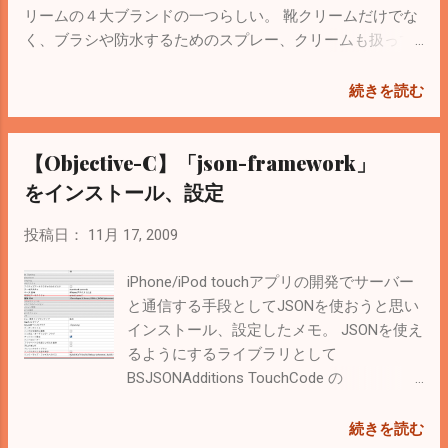
とにした。 Windowsのネットワークドライ
リームの４大ブランドの一つらしい。 靴クリームだけでな
ブに割り当てて利用しないと嵌るかも（ 前
く、ブラシや防水するためのスプレー、クリームも扱って
の記事 を参照） VNCを利用すれば（これも
いる。 革靴の手入れ方法 も記載されているので参考に。
前の記事 を参考に）Windowsから全てでき
基本は技術ですが、客先への訪問も多いので手入れを忘れ
続きを読む
るようになって幸せになれる。 ＜
ないようにしないと。
2010/06/17 追記＞ Mac miniが欲しくなって
【Objective-C】「json-framework」
、改めて探してみた。 SvnX がよさそう。な
ぜ見つけれなかったのか。
をインストール、設定
投稿日：
11月 17, 2009
iPhone/iPod touchアプリの開発でサーバー
と通信する手段としてJSONを使おうと思い
インストール、設定したメモ。 JSONを使え
るようにするライブラリとして
BSJSONAdditions TouchCode の
TouchJSON（ MIT ライセンス ） json-
framework （ New BSDライセンス ） があ
続きを読む