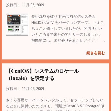
録でよみ「＋＋」、単語「=」で登録して使う ＜
しまったのでメモ。やっぱり指紋が着くと目立つし気にな
投稿日：
11月 06, 2009
2010/06/22 追記＞ 通りすがりの方がコメントに書いてくれ
りますね。 シリコンケース 液晶保護フィルム付
ましたが、Vine ServerのKeybordの設定を「Current
BSIP3T01BK (液晶保護)アンチグレアフィルムセット for
長い沈黙を破り 動画共有配信システム
Layout」変更すると入力出来ることをMac serv...
iPod touch 2nd この組み合わせでかなり満足。フィルムを
HELIOS.CoTV をバージョンアップ。 ちょこ
貼るときはしっかりホコリを取ることと気泡が入らないよ
ちょこと修正していましたが、区切りがい
うに端からゆっくり貼るのがポイント。 ＜2009/12/27 追
いところまで来たのでリリースしました。
記＞ シリコンケースがちょっと緩いので（かばんに押し込
機能的には、まだ盛り込みたいアイデアは
んだときに取れる）、評判のいい こっちのシリコンケース
たくさんありますが。 今回はユーザーイン
がいいかも。
タフェースの大幅な見直し。 前の画面より
続きを読む
は大分使いやすくなっていると思う。 ちな
みに前のバージョンは下のような感じでし
【CentOS】システムのロケール
た。
（locale）を設定する
投稿日：
11月 05, 2009
さくら専用サーバー をレンタルして、セットアップしてい
るときに気付いたのでメモ。 環境はCentOS 5.3 PostgreSQL