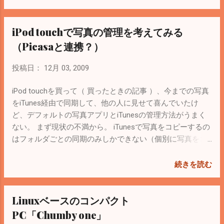
い。 Google Chrome OSが登場すれば、
Googleからストレージサービスが提供され
iPod touchで写真の管理を考えてみる
ると思うので、今買っておいても損はない
（と思う）。安いし。 支払いはGoogle
（Picasaと連携？）
Checkoutを使うのでクレジットカードを持
っていれば簡単に終了する。 購入後、画面
投稿日：
12月 03, 2009
に反映されるまで１～２時間かかるような
ので、写真をアップしながら待つ。 反映さ
iPod touchを買って（ 買ったときの記事 ）、今までの写真
れるとGmailの容量も20G増えている。
をiTunes経由で同期して、他の人に見せて喜んでいたけ
Picasaと共用しているみたい。 あとは
ど、デフォルトの写真アプリとiTunesの管理方法がうまく
Picasa3 でアップロード。 アップロードし
ない。 まず現状の不満から。 iTunesで写真をコピーするの
ている間、暇だったので、新しく機能追加
はフォルダごとの同期のみしかできない（個別に写真をコ
された「名前タグ」を試してみた。画像か
ピーできない）。 iPod touchにコピーしたあとは各フォル
ら顔を自動判別してくれて、名前を付けて
ダがアルバム名になってしまうので、階層になっているフ
続きを読む
管理できるらしい。 実際やってみると意外
ォルダの写真は一つのアルバムに収まってしまう。 iPod
におもしろい。 ある程度同じ顔を同一人物
touchのアルバム名が変えられない。 写真アプリの表示は
Linuxベースのコンパクト
として認識してくれるのに驚くけど、全て
高速で使いやすいけど、一つのアルバムに大量に写真があ
の写真から自分の写真のみを抜き出して一
ると一番最後の写真にたどり着くのが大変 写真アプリで表
PC「Chumby one」
覧表示してみると、いろんな自分を一度に
示の並べ替えができない。 iPhoto があれば全て解決する予