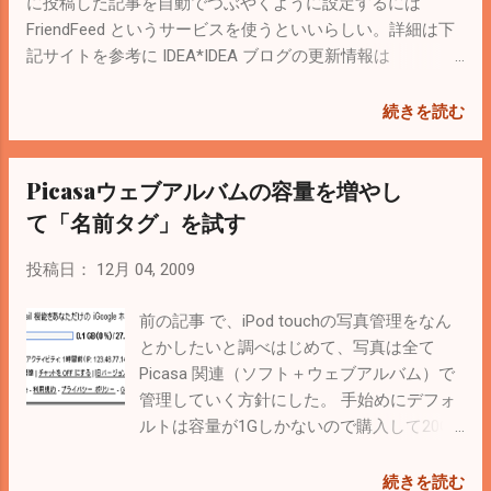
には2倍ぐらい高速化した感じ。 apcの設定
ど、 Google Analytics と連携すれば便利。
に投稿した記事を自動でつぶやくように設定するには
は PHP マニュアル を参考に。 同封されて
やり方はAdsenseの管理にリンクが出てく
FriendFeed というサービスを使うといいらしい。詳細は下
いるapc.phpというのでキャッシュ状態を参
るのでウィザード形式に従って導入すれば
記サイトを参考に IDEA*IDEA ブログの更新情報は
照できるとPHPマニュアルにあったので、
完了。 広告料はクリックされないと入らな
『Friendfeed』で流すことにした Twitterの投稿をBloggerの
ここ からソースをダウンロードしてきて
いと思っていたけど、表示回数で料金をGet
ガジェットとして表示するには下記記事を参考にすると簡
続きを読む
apc.phpを表示してみた。（コンパイル時に
できる形態もあるらしい。 CPM（Cost Per
単に導入できる。 クリボウの Blogger Tips Blogger 用
どこかのディレクトリに...
Mile） CPMで料金が発生する広告は限られ
Twitter バッジ これでTwitterも有効活用できる感じで、なん
Picasaウェブアルバムの容量を増やし
ているので、単純に閲覧回数が多いからと
か満足。
いってたくさんのCPMが入るわけではない
て「名前タグ」を試す
らしい。 しかもクリックによる課金に比べ
単価が極端に低いので、単純に広告料が欲
投稿日：
12月 04, 2009
しいならクリックをねらった方が断然い
い。 稼ぐつもりは（今のところ）ないけ
前の記事 で、iPod touchの写真管理をなん
ど、放置状態でどれくらいになるだろう
とかしたいと調べはじめて、写真は全て
か。
Picasa 関連（ソフト＋ウェブアルバム）で
管理していく方針にした。 手始めにデフォ
ルトは容量が1Gしかないので購入して20G
にしてみた。 今は値下げされて20Gにする
のに年間5ドルなので、500円もかからな
続きを読む