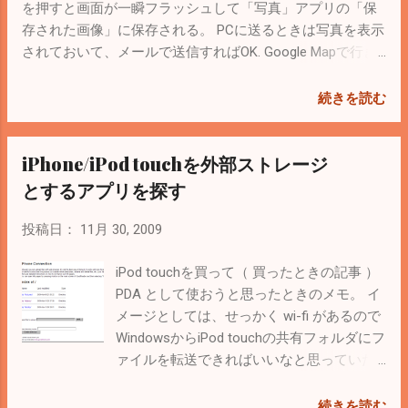
くれるアプリは一応ある。「Portfolio」というiPhoneアプ
を押すと画面が一瞬フラッシュして「写真」アプリの「保
リ。 これが600円もする。200円ぐらい...
存された画像」に保存される。 PCに送るときは写真を表示
されておいて、メールで送信すればOK. Google Mapで行き
先の地図を撮っておくような使い方ができそう。
続きを読む
iPhone/iPod touchを外部ストレージ
とするアプリを探す
投稿日：
11月 30, 2009
iPod touchを買って（ 買ったときの記事 ）
PDA として使おうと思ったときのメモ。 イ
メージとしては、せっかく wi-fi があるので
WindowsからiPod touchの共有フォルダにフ
ァイルを転送できればいいなと思っていた
けど、いいアプリが見あたらない。 iPhone
アプリ版 samba はすでにありそうな気がし
続きを読む