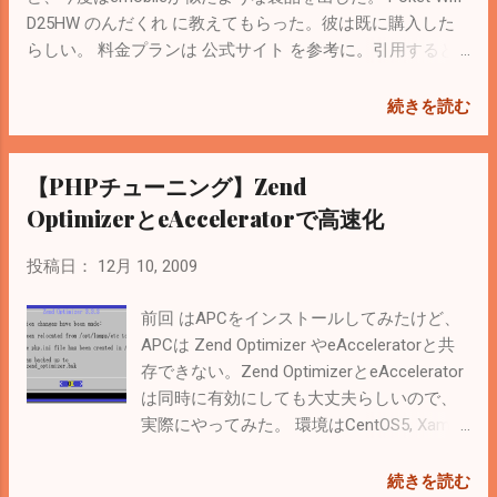
non-zts-20060613/xdebug.so" Lamppを再起動して、
D25HW のんだくれ に教えてもらった。彼は既に購入した
phpinfo()を出力してXdebugの項目が表示されていれば成功
らしい。 料金プランは 公式サイト を参考に。引用すると
次はEclipseを使ってリモートデバッグを試してみる予定。
初期費用：5980円 月額：1400円～5380円 使わなければ
< 2011/04/25 Revised > yum install gccを追記。 64bit環境で
1400円で、使ったとしても最大5380円で固定。 とてもお手
続きを読む
compileすると下記エラーが Failed loading
軽な感じ。 iPod touchとノートPCは持っているので、これ
/opt/lampp/lib/php/extensions/no-debug-non-zts-
があればさらに幸せになれるかも。 ちなみに公衆無線LAN
【PHPチューニング】Zend
20090626/xdebug.so: /opt/lampp/lib/php/extension...
を前に調べたときは 価格.comのワイヤレスBB がよさげだ
った。基本料金が210円で安いし。 今のところ必要ではな
OptimizerとeAcceleratorで高速化
いけれど、そのうち買ってしまうかも。 機能については下
記記事が分かりやすい。 【WoodStreamのデジタルライ
投稿日：
12月 10, 2009
フ】PocketWiFi D25HW買いました
前回 はAPCをインストールしてみたけど、
APCは Zend Optimizer やeAcceleratorと共
存できない。Zend OptimizerとeAccelerator
は同時に有効にしても大丈夫らしいので、
実際にやってみた。 環境はCentOS5, Xampp
for linux（lampp）1.7.1（apche2.2.11,
php5.2.9） Zend Optimizer は公式サイトか
続きを読む