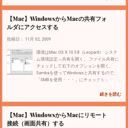
らしい。 iPhoneアプリ向けの規約は ここ にある（英
文）。 日本語情報は下記サイトが分かりやすい。
【Mac】WindowsからMacの共有フォ
[iPhone]iPhone用有料アプリにおけるYouTube API/MapKitの
使用可否について Googleマップの利用規約について（まと
ルダにアクセスする
め） Google Maps APIのFAQ も参考に。
投稿日：
11月 02, 2009
環境はMac OS X 10.5.8（Leopard） システ
ム環境設定→共有を開く。 ファイル共有に
チェックして右下のオプションを開く。
Sambaを使ってWindowsと共有するので、
「SMBを使用・・・」にチェックをして、
下のアクセスするアカウントを選択する。
パスワードを入力すれば完了。 Windowsか
続きを読む
ら「\\（IPアドレス）」でアクセスできるは
ず。 ちなみにNetBIOS名は共有の設定画面
【Mac】WindowsからMacにリモート
上部にある「編集」から変更できる。 Mac
で特定のフォルダを共有にしたい場合は右
接続（画面共有）する
クリック→情報をみる→共有フォルダにチ