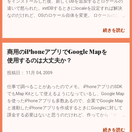
をインストールした後、新しくDBを追加するとロケールの
違いで怒られた。initDBするときにlocaleを設定すれば解決
なのだけれど、OSのロケール自体を変更。 ロケールの設定
は/etc/sysconfig/i18n $ vi /etc/sysconfig/i18n
LANG="ja_JP.UTF-8" これで再度ログインすればOK。元はな
続きを読む
ぜか「LANG="C"」だった。 initDBはやり直し。 PostgreSQL
のインストールは 前の記事 を参考に。
商用のiPhoneアプリでGoogle Mapを
使用するのは大丈夫か？
投稿日：
11月 04, 2009
仕事で調べることがあったのでメモ。 iPhoneアプリのSDK
でもMap Kitとして使えるようになっているし、Google Map
を使ったiPhoneアプリも多数あるので、企業でGoogle Map
と連動したiPhoneアプリを作成するときにGoogleに対して
課金する必要はないと思うのだけれど、作ってから「やっ
ぱ駄目でした」とならないために。 結論から書くと「誰も
が使いたいと思ったときにすぐ使える状態ならば大丈夫」
続きを読む