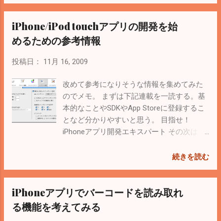
る。 比較した人のブログ も参考に。今回は
json-frameworkを導入。 以下やり方。基本
iPhone/iPod touchアプリの開発を始
的には wiki に書いてある（英語）
JSON_2.2.2.dmgをダウンロードしてMacで
めるための参考情報
実行。 SDKsディレクトリ
を/Developper/Libraryにドラッグ&ドロップ
投稿日：
11月 16, 2009
でコピー 設定したいXcodeプロジェクトの
プロジェクト→プロジェクトの設定を編集
改めて参考になりそうな情報を集めてみた
→ビルド→アーキテクチャの「追加SDK」
のでメモ。 まずは下記連載を一読する。基
の値をダブルクリックして以下を追記
本的なことやSDKやApp Storeに登録するこ
/Developer/Library/SDKs/JSON/${PLATFOR
となど分かりやすいと思う。 目指せ！
M_NAME}.sdk $HOMEはユーザーのホームデ
iPhoneアプリ開発エキスパート その次は
ィレクトリに変換されるのでパスが通らな
@ITの記事も覗いてみる。 iPhone開発入門
いと思う。 さらにリンクの「他のリンクフ
流れを書くと Macを手に入れる Apple IDを
続きを読む
ラグ」に以下を追記 -ObjC -ljson これでイン
取得する（無料） Appleの Dev Center から
ストールは完了。 試すときは #import
iPhone SDKをダウンロード、インストール
iPhoneアプリでバーコードを読み取れ
<JSON/JSON.h> をしといて、次のようなサ
あとはサンプルプログラムを動かすなりし
ンプルコードで確認。 NSString *jsonData =
て慣れる Objective-Cのコーディング規約は
る機能を考えてみる
@"{\"name\":\"suganuma\",\"age\":29}";
下記サイトを参考に。 Google Objective-C