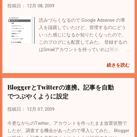
る必要があると思う。
ラレーターの一つ。phpのバイトコンパイル
投稿日：
12月 08, 2009
されたコードをキャッシュして高速化す
る。 他の有名どころはeAcceleratorとか
読みづらくなるので Google Adsense の導
Zend Optimizer がある。 wikipedia
入を躊躇していたけど、管理するのにどう
eAcceleratorは既にXamppにインストールさ
いった感じになるか知りたくなったので、
れているので、php.iniのeAcceleratorのコメ
このブログにも配置してみた。 登録するの
ントを消して再起動すれば使える。 今回は
はGmailアカウントを持っていれば簡単。 公
APCをインストール。 まずは開発環境を整
式サイト からログインしてウィザード形式
える。xampp-linux-develは 公式サイト から
で進めていけば終了。 登録するときは事前
続きを読む
ダウンロード（Development package） #
にどこに配置するかを申請する必要あり。
cd /opt # tar xzvf xampp-linux-devel-
登録後は審査（？）があって、それが終わ
BloggerとTwitterの連携。記事を自動
1.7.1.tar.gz # yum install autoconf gcc コン
れば通知が来て使えるようになる。 このブ
パイル環境が整ったのでインストール。今
ログみたいにBloggerの場合は「レイアウ
でつぶやくように設定
のバージョンは3.0.19。 # cd /opt/lampp/bin
ト」から選択するだけで導入完了。 配置す
# ./pecl install APC php.iniに
る場所によってクリックされる確率が変わ
投稿日：
12月 07, 2009
extension="apc.so" を追記。 これでxampp
ってくるらしいけど、読み手の邪魔になら
を再起動。プラグインを読み込むrequireの
ないように下の方に配置した。 管理するの
今更ながらのTwitter。アカウントを作ったまま放置状態で
処理が劇的に速くなった。全体（体感）的
はAdsenseの管理画面で詳細が分かるけ
したが、調査する機会があったので導入してみた。 Blogger