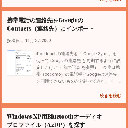
てたけど、GPLだからライセンス的に難し
いのかな・・・。 いろいろ調べた結果良さ
携帯電話の連絡先をGoogleの
そうなのが「Good Reader」というアプリ。
評価もいいし￥115と安いので試しにインス
Contacts（連絡先）にインポート
トールしてみると確かに使いやすい。 詳し
くは他のブログでたくさん紹介されている
投稿日：
11月 27, 2009
のでそちらを参考に。 Good Reader がすご
すぎなのはなんで？簡易まとめ ファイルを
iPod touchの連絡先を「 Google Sync 」を
転送するやり方もWebブラウザ経由とUSB経
使って Googleの連絡先 と同期するように設
由と用意されているのがGood。 Webブラウ
定したけど（ 前の記事 を参照）、今度は携
ザ経由の場合はGood Reader側で待ち受け状
帯（docomo）の電話帳とGoogleの連絡先
態にして、ブラウザでアクセスする（URLは
を同期できないものかと調べてみた。 今の
画面に表示される）と次のような画面にな
ところ、Android携帯やiPhoneでないとやっ
ってファイルをアップロードできる。 USB
ぱりできないみたい。 でも、今の電話帳を
続きを読む
経由の場合は専用ソフトを使う。ダウンロ
CSVでエクスポートしてGoogleの連絡先に
ードは こちら から。 iPod touchをUSBで接
インポートするやり方は分かったのでメ
Windows XP用Bluetoothオーディオ
続してドラッグ＆ドロップすれば終了。ま
モ。 携帯の電話帳は ドコモケータイ
とめてアップロードできるので、主にこっ
datalink を使ってエクスポートする。 ファ
プロファイル（A2DP）を探す