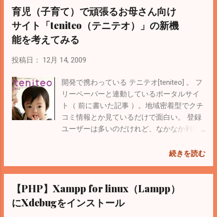
育児（子育て）で頑張るお母さん向け
これで英語用の言語ファイルが準備できた
ず。 これでビルドすると大丈夫。info.plistをプロジェクト
ので、en.lprojをディレクトリごとコピーし
に削除、追加するときは気をつける必要あり。
サイト「teniteo（テニテオ）」の新機
て「ja.lproj」にして、Xcodeからは
能を考えてみる
Resourcesを右クリック → 追加 → 既存フ
ァイル でja.lprojのファイルを選択すれば完
投稿日：
12月 14, 2009
了。下のような感じになるはず。 赤いのは
「情報を見る」から追加しようとして失敗
開発で携わっている テニテオ[teniteo] 。 フ
したのが原因だと思う。 あとは言語ファイ
リーペーパーと連動しているポータルサイ
ルを選択してキーと値を記述していく。
ト（ 前に書いた記事 ）。地域密着型でクチ
Localizable.stringsの場合は “hoge” = “日本語
コミ情報とか見ているだけで面白い。 登録
テスト” プログラムで利用する場合は
ユーザーは多いのだけれど、なかなか利用
NSString* text = NSLocalizedString(@"hoge",
してくれる人は少ないようなので、毎日使
@""); 第２引数はいらないらしい。 あと調
ってもらえるような機能を考えてみた。 ざ
続きを読む
べていて見つけたのが、 アプリを初めて申
っと挙げると 育児日記 成長記録 成長記録
請するときに聞かれてくる「...
（グラフ表示） アルバム コミュニティ 友
【PHP】Xampp for linux（Lampp）
達検索 あしあと つぶやき機能（Twitter的）
育児日記（ブログ）はよくある機能なの
にXdebugをインストール
で、自分の子供の成長記録を入力できて、