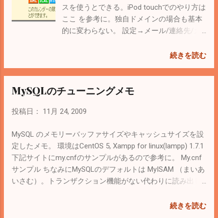
限が切れるらしい。 一応インストールとペアリングは出来
スを使うとできる。iPod touchでのやり方は
た。 今度は BlueSoleil というBluetoothスタックを試してみ
ここ を参考に。独自ドメインの場合も基本
ようかな。 無償版は制限があるらしい。 ここ のブログが
的に変わらない。 設定→メール/連絡先/カ
詳しい。
レンダー→アカウントの追加→Exchageを選
択。 「メール」には任意に分かりやすい名
続きを読む
前を入力 「ユーザ名」はGmailおよび独自ド
メインのメールアドレスを入力。「パスワ
MySQLのチューニングメモ
ード」も同様 「ドメイン」は未入力 「サー
バ」は「m.google.com」を入力 これで同期
投稿日：
11月 24, 2009
完了。Exchangeの設定は１つしかできない
のでgmailアカウントとgoogle appsを使い分
MySQL のメモリーバッファサイズやキャッシュサイズを設
けている場合はどちらを設定するか悩む
定したメモ。 環境はCentOS 5, Xampp for linux(lampp) 1.7.1
（←私）。 私の場合は独自ドメインのアド
下記サイトにmy.cnfのサンプルがあるので参考に。 My.cnf
レスを設定して、gmailアカウントはカレン
サンプル ちなみにMySQLのデフォルトは MyISAM （まいあ
ダーだけ参照設定するようにした。 カレン
いさむ）。トランザクション機能がない代わりに読み出し
ダーを参照設定するには、 設定→メール/連
が非常に高速。 設定のポイントは、webのバックエンドと
絡先/カレンダー→アカウントの追加→その
して動作する場合、頻繁にDBへのアクセスが発生するため
続きを読む
他→照会するカレンダーを追加を選択。 限
table_cacheを出来るだけ大きくすること。 MySQL でのテ
定公開URLのICALアドレスを入力すれば完