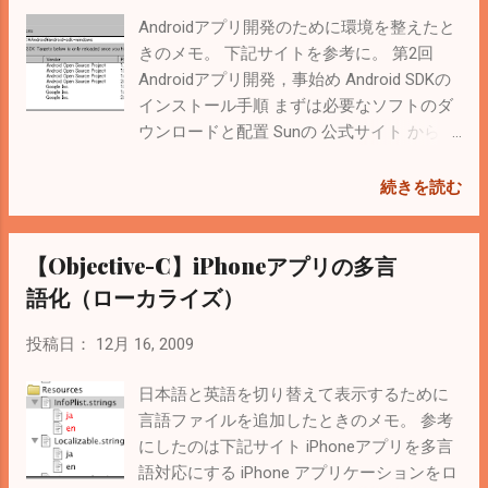
ダウンロードしたら適当な場所に解凍し
Androidアプリ開発のために環境を整えたと
て、Eclipseで読み込んでみる。 新規プロジ
きのメモ。 下記サイトを参考に。 第2回
ェクトを作る際に「Create project from
Androidアプリ開発，事始め Android SDKの
source」を選択して、zxing-1.4\androidを指
インストール手順 まずは必要なソフトのダ
定すると次のような感じで読み込まれる。
ウンロードと配置 Sunの 公式サイト から
ただエラーになるので、次の手順でソース
Java SE Development Kit（JDK） 6をダウン
へのリンクを追加する。 情報元 。 プロジ
ロード＆インストール。この時点では、JDK
続きを読む
ェクトのプロパティ → Java Build Path →
6 Update 17。 ※ Android SDKのSite で
Source → Link Source zxing-1.4\core\srcを
System requirementsを確認する Eclipseの
【Objective-C】iPhoneアプリの多言
選択 Folder nameは適当に「link」とかに変
公式サイト からEclipse IDE for Java
更 Finishでエラーは消える。（けどWarning
Developersをダウンロード。適当な場所に
語化（ローカライズ）
がたくさん・・・） ビルドしてみると動い
解凍すれば完了（C:\Android\exlipseと
た。 ちなみにdocomoのAndroid携帯「HT-
か）。 この時点ではgalileo Googleの 公式サ
投稿日：
12月 16, 2009
03A」は2009/10/23にAndroid 1.6にバージョ
イト からAndroid SDKをダウンロード。ちな
ンアップしたみたい。 HT-03Aのバージョン
みにGoogle Chromeではダウンロードでき
日本語と英語を切り替えて表示するために
アップ情報
なかった。これも適当な場所に解凍
言語ファイルを追加したときのメモ。 参考
（C:\Android\android-sdk-windowsとか）。
にしたのは下記サイト iPhoneアプリを多言
< 2012/09/04 Modified > Windows 7 x64の環
語対応にする iPhone アプリケーションをロ