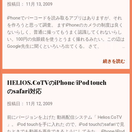
NSDictionary *jsonItem = [jsonData
Style Guide（英語） Google Objective-C
投稿日：
11月 13, 2009
JSONValue]; NSLog(@"%@", jsonItem);
Style Guide（日本語訳） [Apple Developer
NSLogの結果はデバッガコンソールに出力
Center]Coding Guidelines for Cocoa（英
iPhoneでバーコードを読み取るアプリはありますが、それ
される。 参考にしたのは ここ のブログと
語） インデントはタグではなくスペースを
を作ろうと思って調査。 ますiPhoneのカメラの制度は良く
か
使うのでXcodeの環境設定から次のように
ないらしく、普通に撮ってもうまく認識してくれないらし
変更する。 ページガイドも表示するように
い。100円の虫眼鏡を使うとうまく撮れるみたい。この辺は
設定する。 コーディング規約は初めの頃は
Google先生に聞くといろいろ出てくる。 さて、
意味が分からなくても慣れてくると分かっ
iPhone/iPod touchのアプリでバーコードを読み取ろうとす
てくる。 作りながら見直していくのが近
ると、画像を解析して黒と白の線の幅を取得しないといけ
続きを読む
道。 あとはサンプルコードやマニュアルを
ない。 フリーのライブラリはあるけど、だいたいが GPLラ
見ながら覚えていく。 【Appli Developer
イセンス なのでiPhoneアプリでは使えない。（使った場合
HELIOS.CoTVのiPhone/iPod touch
Connection】iPhone OS Reference Library
はアプリと一緒にソースコードを配布しないといけな
ただしautorelease（メモリ管理）に関して
い。） 例えば zebra というオープンソースのライブラリが
のsafari対応
は、しっかり理解しておく必要がありそ
ある。GPL。 実際にコンパイルしてObjective-cで使ってみ
う。 初心者用の本を買うのもいいけど、下
た人のブログ ライセンス的に大丈夫でいいライブラリはな
投稿日：
11月 12, 2009
記ドキュメントで基礎は分かるんじゃない
いものかと探してみたら、一番良さそうなのが「ZXing」と
かな？（他の言語をある程度習得していれ
いうライブラリ。 Google codeのプロジェクトページ 。
前にバージョンを上げた 動画配信システム「 Helios.CoTV
ば） 【Apple Developer Connection】
Apache License 2.0なのでリファレンスに著作権表示と免責
」。 iPod touchを手に入れた ので、iPod touchのsafariで見
Objective-C 2.0プログラミング言語
事項を表示すればＯＫ。詳しくは wikipedia で。 だけど、
たときでも動画を再生できるようにしてみた。 iPhone/iPod