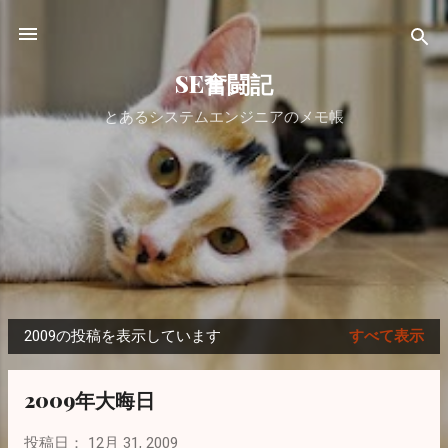
スキップしてメイン コンテンツに移動
SE奮闘記
とあるシステムエンジニアのメモ帳
2009の投稿を表示しています
すべて表示
投
稿
2009年大晦日
投稿日：
12月 31, 2009