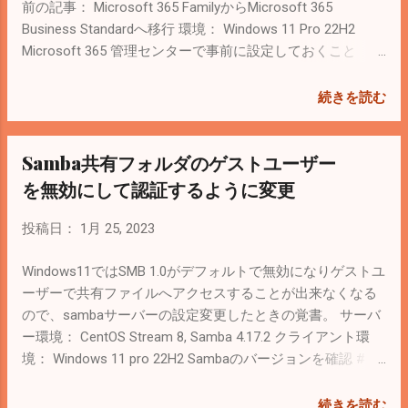
スの総称。 Windows DefenderはWindows10
前の記事： Microsoft 365 FamilyからMicrosoft 365
のウイルス対策ソフトの名称だった。 その
Business Standardへ移行 環境： Windows 11 Pro 22H2
後、Windowsにおけるセキュリティ対策全
Microsoft 365 管理センターで事前に設定しておくこと
般の総称になった。 参考： Microsoft
「***.onmicrosoft.com」から独自ドメインのユーザー名に
Defender ウイルス対策 - Wikipedia 近年は
変更 ユーザーのホームディレクトリが「C:\Users\（表示
続きを読む
macOSやAndroidなどWindows以外のOSも
名）」になるので、念のため 表示名は英字 にしておく。
対応しているので、「Microsoft Defender」
※ パスに日本語が含まれているとおかしくなるアプリケー
Samba共有フォルダのゲストユーザー
のブランド名で統一する様子。 参考： 担
ションの例）Adobe Premiere Pro ※ 日本語が入っていると
当者がMicrosoft Defender for Endpointをわ
npm installが失敗する １．WindowsにMicrosoft 365ユーザ
を無効にして認証するように変更
かりやすく解説！ - YouTube ３．エンドポ
ーでログイン Microsoftアカウント（個人アカウント）でロ
イントとは？ エンドポイントは「ネットワ
グインしたままで設定 設定 → アカウント → 職場または学
投稿日：
1月 25, 2023
ークの末端」を意味する。 ネットワークを
校へのアクセス → 職場または学校アカウントを追加 → こ
介して繋がるサーバー、PC、タブレット、
のデバイスをAzure Active Directoryに参加させる。
Windows11ではSMB 1.0がデフォルトで無効になりゲストユ
スマホ、IoT機器など。 ネットワークを中継
Microsoft 365ユーザー名でログインして認証。 スタートボ
ーザーで共有ファイルへアクセスすることが出来なくなる
するルーター、プロキシサーバーなどはエ
タン → アイコンをクリック → ユーザーの切り替え。
ので、sambaサーバーの設定変更したときの覚書。 サーバ
ンドポイントとは言わない。 マルウェアは
Microsoft 365ユーザーでWindowsにログイン。 あとは
ー環境： CentOS Stream 8, Samba 4.17.2 クライアント環
目的達成のためにエンドポイントに感染し
Winwos11をクリーンインストールした覚書を参考に設定す
境： Windows 11 pro 22H2 Sambaのバージョンを確認 #
ようとするので、これらのセキュリティ対
る。 参考： Windows11をクリーンインストール（2022年
smbd -V Version 4.17.2 共有フォルダにアクセスしているユ
策が重要。 ４．Microsoft Defenderシリー
12月） 気づいたこと MicrosoftストアはMicrosoftアカウン
ーザー一覧 # smbstatus 今のSMBプロトコルは3.1.1が最
続きを読む