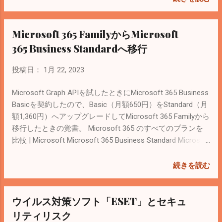
ズ ウイルス対策ソフトウェアやファイヤー
ト（個人アカウント）でないとサインインできない。 Linux
新。 参考： Server Message Block - Wikipedia １．ゲスト
ウォールなどはWindowsにビルトインされ
上の共有フォルダにゲストでアクセスしたら「この操作を
ユーザーを無効にする。 sambaの設定ファイルを編集。 #
ているので、PC単体の使用で追加料金は発
Microsoft 365 FamilyからMicrosoft
実行するアクセス許可が必要です」と言われたので、
cd /etc/samba/ # less smb.conf [global] workgroup =
生しない。 個人向けにはMicrosoft365と抱
Sambaの設定を見直して認証する運用に変更。 参考：
VM security = user passdb backend = tdbsam
365 Business Standardへ移行
き合わせで家族のデバイスを監視...
Samba共有フォルダのゲストユーザーを無効にして認証す
printing = cups printcap name = cups load printers
るように変更 次回はMicrosoft IntuneとWindows Autopilot
= No cups options = raw server string = Samba %v
投稿日：
1月 22, 2023
を試してみたい。 Microsoft IntuneはMicrosoft 365
netbios name = vm-dev1 guest ok = No map
Business Premium（月額2,390円＝Business Standar...
to guest = Never 書式を確認してsamba再起動 # testparm
Microsoft Graph APIを試したときにMicrosoft 365 Business
# systemctl restart smb Windowsからアクセスできないこ
Basicを契約したので、Basic（月額650円）をStandard（月
とを確認。 ２．共有フォルダにアクセスするユー...
額1,360円）へアップグレードしてMicrosoft 365 Familyから
移行したときの覚書。 Microsoft 365 のすべてのプランを
比較 | Microsoft Microsoft 365 Business Standard Microsoft
365 Business Standardでも１ユーザーで5台のPCにOfficeア
プリケーションをインストール可能。 ちなみに数人レベル
続きを読む
の組織であればMicrosoft 365 Familyの方がお得。 移行手順
は公式サイトを参考に。 家庭向けから一般法人向けに
ウイルス対策ソフト「ESET」とセキュ
Microsoft 365 サブスクリプションを切り替える -
Microsoft サポート １．Microsoft 365 Business Standardへ
リティリスク