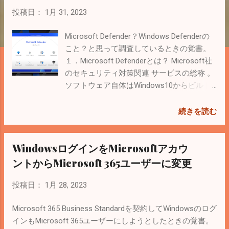
投稿日：
1月 31, 2023
Microsoft Defender？Windows Defenderの
こと？と思って調査しているときの覚書。
１．Microsoft Defenderとは？ Microsoft社
のセキュリティ対策関連 サービスの総称 。
ソフトウェア自体はWindows10からビルト
インされているためユーザーは意識するこ
とがない。 個人向けや法人向けのMicrosoft
続きを読む
Defenderサービスがあり、それぞれ名称が
違う。 基本的に「Microsoft Defender for 〇
WindowsログインをMicrosoftアカウ
〇」という名前。 「Microsoft 365
Defender」もある。。。 Microsoft公式サイ
ントからMicrosoft 365ユーザーに変更
トでも体系化されてなくて分かりづらい。
クラウド セキュリティ サービス | Microsoft
投稿日：
1月 28, 2023
Security ２．Microsoft DefenderとWindows
Defenderの違い Microsoft Defenderは
Microsoft 365 Business Standardを契約してWindowsのログ
Microsoft社のセキュリティ対策関連サービ
インもMicrosoft 365ユーザーにしようとしたときの覚書。