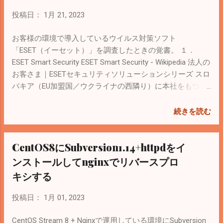
アップグレード プランをBasicからStandardへアップグレー
ドする。 参考： 別のビジネス プランにアップグレードす
投稿日：
1月 21, 2023
る | Microsoft Learn Microsoft 365 管理センターにログイン
メニューの課金情報→お使いの製品 Microsoft 365
お客様の環境で導入しているウイルス対策ソフト
Business Basicを選択して「組織にお勧めのアップグレード
「ESET（イーセット）」を調査したときの覚書。 １．
を表示する」 Microsoft 365 Business Standardへアップグ
ESET Smart Security ESET Smart Security - Wikipedia 法人の
レード Microsoft 365 Apps for businessへはアップグレー
お客さま｜ESETセキュリティソリューションシリーズ スロ
ドできないらしい 「Microsoft 365 のすべての有料サブス
バキア（EU加盟国／ウクライナの西隣り）に本社をもつ
クリプションには、Azure AD への無料サブスクリプション
ESET社が開発。 日本でははキヤノンITソリューションズが
が付属しています。」と記載されているので、Apps for
販売代理店。 教育機関、病院、官庁、地方自治体での導入
続きを読む
businessだけでもAzure ADが使えると思う。 参考：
が多い。 価格が安い。 年間費用（50台～99台）： 3,620円
Microsoft 365 管理者向けの統合アプリと Azure AD -
／１台 教育機関や官公庁ではさらに安くなる。 参考： 価
CentOS8にSubversion1.14+httpdをイ
Microsoft 365 Enterprise | Microsoft Learn メニューの課金
格｜ESET PROTECT Entry オンプレミス｜ESET PROTECTソ
情報→お使いの製品でBasicが無効になってStandardがアク
リューション 主な特徴 対応OS： Windows／Mac／Linux／
ンストールしてnginxでリバースプロ
ティブになっているのを確認 ２．OneDriveの移行 ブラウザ
Android インストールするとWindows defenderは無効化さ
キシする
でOneDriveを開いてローカルの...
れる。 参考： Windows DefenderとESET製品の共存につい
て | ESETサポート情報 メール監視／迷惑メールの自動振り
投稿日：
1月 01, 2023
分け 暗号化通信の検査（HTTPS, POP3S） クラウド型セキ
ュリティ管理ツール USBメモリや外部デバイスの制御 WEB
CentOS Stream 8 + Nginxで運用している環境にSubversion