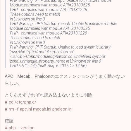
PHP Warning: PHP Startup: apc: Unable to initialize module
Module compiled with module API=20100525
PHP compiled with module API=20131226
These options need to match
in Unknown on line 0
PHP Warning: PHP Startup: mecab: Unable to initialize module
Module compiled with module API=20100525
PHP compiled with module API=20131226
These options need to match
in Unknown on line 0
PHP Warning: PHP Startup: Unable to load dynamic library
'/usr/lib64/php/modules/phalcon.so' -
/usr/lib64/php/modules/phalcon.so: undefined symbol:
zend_unmangle_property_name in Unknown on line 0
PHP 5.6.12 (cli) (built: Aug 6 2015 17:14:56)
APC、Mecab、Phalconのエクステンションがうまく動かない
らしい。
とりあえずそれぞれ読み込まないように削除
# cd /etc/php.d/
# rm -f apc.ini mecab.ini phalcon.ini
確認
# php --version