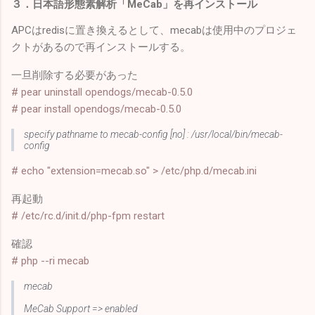
３．日本語形態素解析「MeCab」を再インストール
APCはredisに置き換えるとして、mecabは使用中のプロジェ
クトがあるので再インストールする。
一旦削除する必要があった
# pear uninstall opendogs/mecab-0.5.0
# pear install opendogs/mecab-0.5.0
specify pathname to mecab-config [no] : /usr/local/bin/mecab-
config
# echo "extension=mecab.so" > /etc/php.d/mecab.ini
再起動
# /etc/rc.d/init.d/php-fpm restart
確認
# php --ri mecab
mecab
MeCab Support => enabled