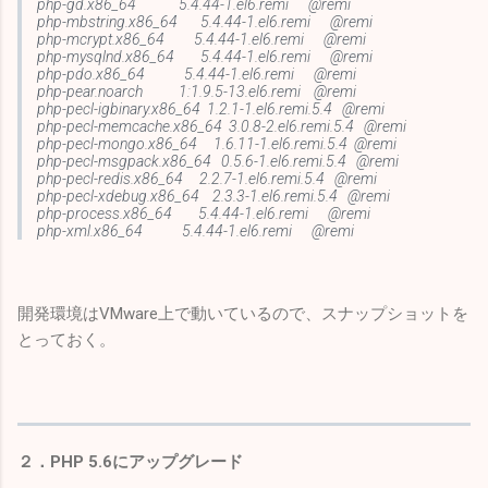
php-gd.x86_64 5.4.44-1.el6.remi @remi
php-mbstring.x86_64 5.4.44-1.el6.remi @remi
php-mcrypt.x86_64 5.4.44-1.el6.remi @remi
php-mysqlnd.x86_64 5.4.44-1.el6.remi @remi
php-pdo.x86_64 5.4.44-1.el6.remi @remi
php-pear.noarch 1:1.9.5-13.el6.remi @remi
php-pecl-igbinary.x86_64 1.2.1-1.el6.remi.5.4 @remi
php-pecl-memcache.x86_64 3.0.8-2.el6.remi.5.4 @remi
php-pecl-mongo.x86_64 1.6.11-1.el6.remi.5.4 @remi
php-pecl-msgpack.x86_64 0.5.6-1.el6.remi.5.4 @remi
php-pecl-redis.x86_64 2.2.7-1.el6.remi.5.4 @remi
php-pecl-xdebug.x86_64 2.3.3-1.el6.remi.5.4 @remi
php-process.x86_64 5.4.44-1.el6.remi @remi
php-xml.x86_64 5.4.44-1.el6.remi @remi
開発環境はVMware上で動いているので、スナップショットを
とっておく。
２．PHP 5.6にアップグレード