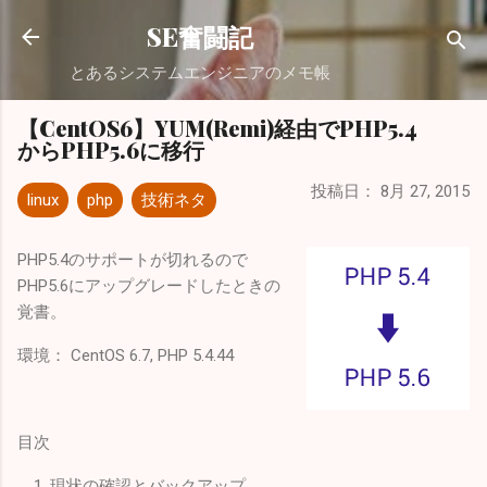
スキップしてメイン コンテンツに移動
SE奮闘記
とあるシステムエンジニアのメモ帳
【CentOS6】YUM(Remi)経由でPHP5.4
からPHP5.6に移行
投稿日：
8月 27, 2015
linux
php
技術ネタ
PHP5.4のサポートが切れるので
PHP5.6にアップグレードしたときの
覚書。
環境： CentOS 6.7, PHP 5.4.44
目次
現状の確認とバックアップ