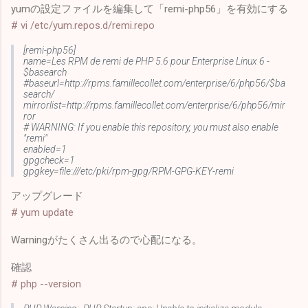
yumの設定ファイルを編集して「remi-php56」を有効にする
# vi /etc/yum.repos.d/remi.repo
[remi-php56]
name=Les RPM de remi de PHP 5.6 pour Enterprise Linux 6 -
$basearch
#baseurl=http://rpms.famillecollet.com/enterprise/6/php56/$ba
search/
mirrorlist=http://rpms.famillecollet.com/enterprise/6/php56/mir
ror
# WARNING: If you enable this repository, you must also enable
"remi"
enabled=1
gpgcheck=1
gpgkey=file:///etc/pki/rpm-gpg/RPM-GPG-KEY-remi
アップグレード
# yum update
Warningがたくさん出るので心配になる。
確認
# php --version