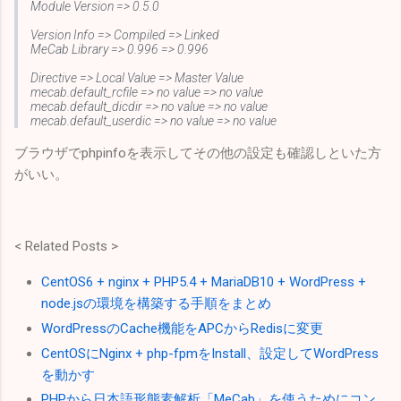
Module Version => 0.5.0
Version Info => Compiled => Linked
MeCab Library => 0.996 => 0.996
Directive => Local Value => Master Value
mecab.default_rcfile => no value => no value
mecab.default_dicdir => no value => no value
mecab.default_userdic => no value => no value
ブラウザでphpinfoを表示してその他の設定も確認しといた方
がいい。
< Related Posts >
CentOS6 + nginx + PHP5.4 + MariaDB10 + WordPress +
node.jsの環境を構築する手順をまとめ
WordPressのCache機能をAPCからRedisに変更
CentOSにNginx + php-fpmをInstall、設定してWordPress
を動かす
PHPから日本語形態素解析「MeCab」を使うためにコン