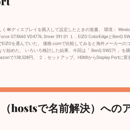
rt
く4Kディスプレイを購入して設定したときの覚書。 環境： Windows 10 P
Force GTX660 VD4776, Driver 391.01 １．EIZO ColorEdge
でEIZOを選んでいた。 価格.comで比較してみると海外メーカー
なり始めた。 いろいろ検討した結果、今回は「 BenQ SW271 」
azonで138,528円。 ２．セットアップ。HDMIからDisplay Portに変
840x2160(60Hz)で表示できないと思ってディスプレイを入れ替え
olor formatが「YCbCr420」という見慣れない値だったので調べ
整していることが分かった。 HDMI 1.4で4K/60Hz出力対応!? 「GeForce 3
ポートされた新機能を試す - 4Gamer.net 気になったのでDispla
換（附属のケーブルは片方がMini端子だったので使えなかった）。 Color
った。なぜか59Hzだけど。 ３．購入して良かったか 気付いた点な
（hostsで名前解決）への
って嬉しい 左右のディスプレイの解像度が低いので、移動すると
のがイラっとくる たまに真っ暗になって5秒後くらいに復活する。 
りそう。 概ね満足。 左右のディスプレイとビデオカードをアップ
り稼いで年末にやる予定。 < Related Posts > 自宅ネット回線