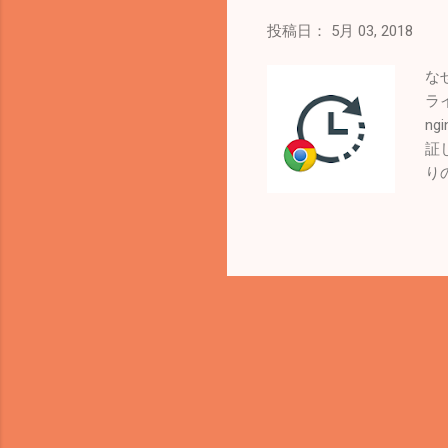
ータ
投稿日：
5月 03, 2018
な
ライ
ng
証
り
発だ
い
の
ま
のh
Loa
た
る
ル
憩
し