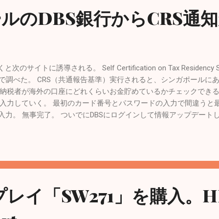
ルのDBS銀行からCRS通
トに誘導される。 Self Certification on Tax Residency Statu
ので調べた。 CRS（共通報告基準）実行されると、シンガポールに
納税者が海外の口座にどれくらいお金貯めているかチェックできる
入力していく。 最初のカード番号とパスワードの入力で間違うと
力。 無事完了。 ついでにDBSにログインして情報アップデートしといた。 
作成、署名、送信 Singaporeの銀行（DBS）から日本の銀行（MUFG
kingから支払う
プレイ「SW271」を購入。H