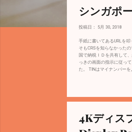
シンガポー
投稿日：
5月 30, 2018
手紙に書いてあるURLを叩くと次のサイ
そもCRSを知らなかった
国で納税ＩＤを共有して、
っきの画面の指示に従って
た。 TINはマイナンバーを入
> 株式会社設立①：電子定款を
所得税（Tax）をDBS iBan
4Kディス