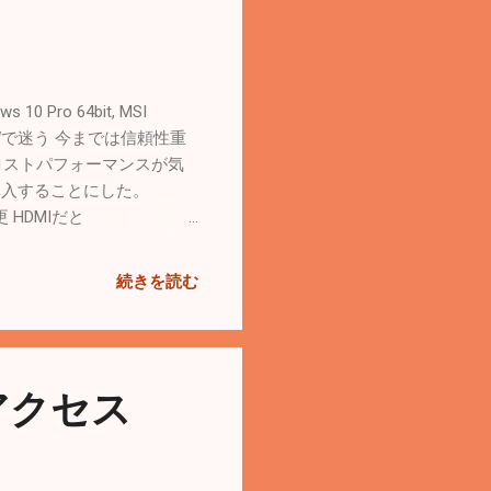
ro 64bit, MSI
とBenQ SWで迷う 今までは信頼性重
のコストパフォーマンスが気
を購入することにした。
更 HDMIだと
たら表示できていた。 ただ
てみると、60Hz用にドライバー
続きを読む
40.43 Driver Beta」
y Portをひとっ走り買ってきて
 formatが「RGB」に
ど 一度に見れる情報が多く
アクセス
マウスが画面の端で引っかか
→ ビデオカードを変えたら
デートしたくなった。しっ
をモバイルルーターからホームル