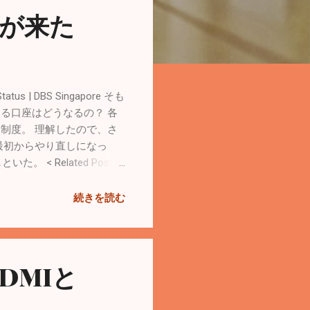
知が来た
s | DBS Singapore そも
ある口座はどうなるの？ 各
制度。 理解したので、さ
最初からやり直しになっ
< Related Posts
）に送金 Singaporeで
続きを読む
DMIと