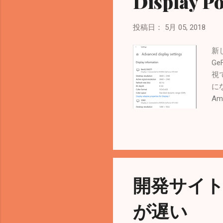
Display Po
投稿日：
5月 05, 2018
新し
Ge
視
に
Am
3
C
が調
でサ
交
な
開発サイト
な
る
が遅い
直
か