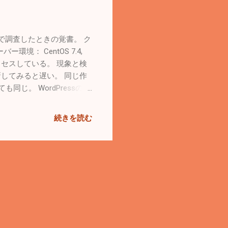
で快適テレビ生活
で調査したときの覚書。 ク
サーバー環境： CentOS 7.4,
ダでアクセスしている。 現象と検
してみると遅い。 同じ作
同じ。 WordPressの開
問題なく早い。 Firefoxだと早
も起こる。頻度と遅くなったとき
続きを読む
ing -t」は常に早い ここ
開発サーバーへはWindows
 Chrome Slow Page
gle Chrome? | WebNots やっ
ションが使用可能な場合は使用す
ッシュされた画像とファイ
うことが起こる。 お昼休
る「-」（ハイフン）を削除
からするとWindowsのバグ