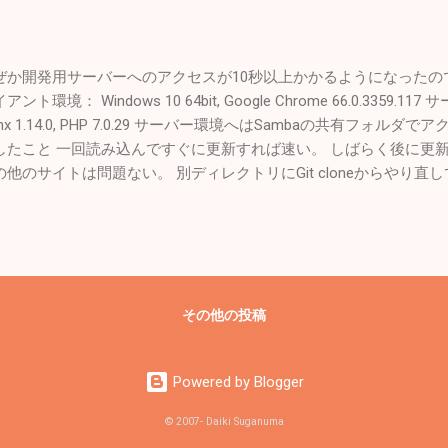
ーに切替 Windows 8 + nasne + REGZA TV + Android + iPad
ぜか開発用サーバーへのアクセスが10秒以上かかるようになったの
アント環境： Windows 10 64bit, Google Chrome 66.0.3359.117 
inx 1.14.0, PHP 7.0.29 サーバー環境へはSambaの共有フォル
したこと 一回読み込んですぐに更新すれば速い。 しばらく後に更新
の他のサイトは問題ない。 別ディレクトリにGit cloneからやり直しても
ったので「 Query Monitor 」を入れてみるとMariaDBのSelectは
。Google Chromeだけ遅い。 ・・・と思ったけど、Firefoxで
速度はFirefoxの方がましな気がする。 Sambaを停止しても同じ。 「p
でやってGoogle Chromeの名前解決の問題かなと当たりをつける。 
ostsファイルを編集してアクセスしている。 参考にしたサイト Fix Google
その他の投稿
ding Issue | WebNots How to Fix Resolving Host Problem in Goo
こと（Google Chromeの設定） 「ハードウェア アクセラレー
」をオフ プラグインを無効に 閲覧履歴、ダウンロード履歴、キャ
Powered by Blogger
を全削除 それでも直らない。 ちょっと時間切れ。忙しい時にこうい
を挟んで「もしかしたら？」と思って、hostsファイルのURLにあ
© 2007- Daiki Suganuma
てみた。それに合わせてnginxの設定を修正。 すると…直った！ 動き