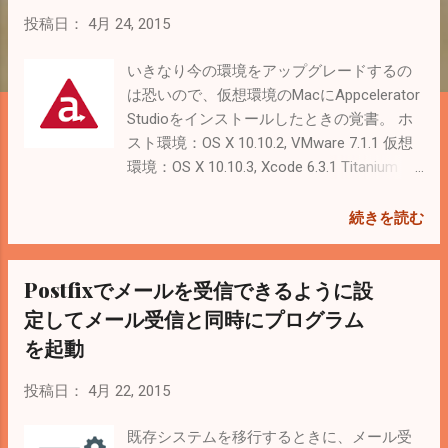
投稿日：
4月 24, 2015
いきなり今の環境をアップグレードするの
は恐いので、仮想環境のMacにAppcelerator
Studioをインストールしたときの覚書。 ホ
スト環境：OS X 10.10.2, VMware 7.1.1 仮想
環境：OS X 10.10.3, Xcode 6.3.1 Titanium
SDK 4.0からはAndroid 2.3がサポートされな
いので、仕事で使っている環境は当分アッ
続きを読む
プグレード出来ない。 Titanium SDK 4.0.0
Beta - 02 April 2015 目次 Appcelerator
Postfixでメールを受信できるように設
Studioをインストール Appcelerator Studio
を起動 Android SDKをインストール ビルド
定してメール受信と同時にプログラム
してみる 参考 Appcelerator Platform -
を起動
Appcelerator Docs １．Appcelerator Studio
をインストール 公式サイトの「Get the
投稿日：
4月 22, 2015
latest Tools」からAppcelerator Studioをダ
ウンロードしてインストール。というかコ
既存システムを移行するときに、メール受