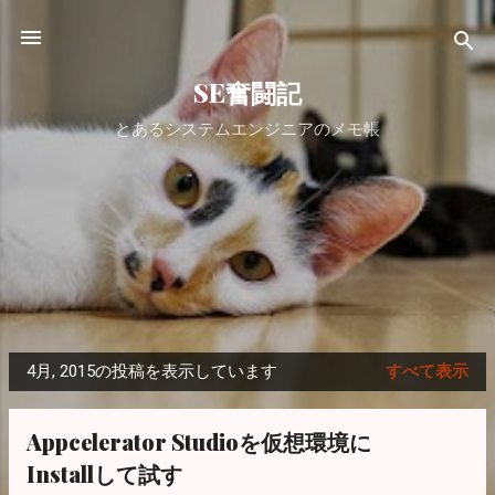
スキップしてメイン コンテンツに移動
SE奮闘記
とあるシステムエンジニアのメモ帳
4月, 2015の投稿を表示しています
すべて表示
投
稿
Appcelerator Studioを仮想環境に
Installして試す