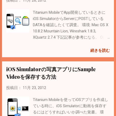
投稿日：
11月 26, 2012
した値のみエスケープされている様子 しょ
うがないので、json_decodeする前に
Titanium MobileでApp開発しているときに
stripslashes すれば問題なさそう。
iOS SimulatorからServerにPOSTしている
WordPressの場合、「 stripslashes_deep 」
DATAを確認したくて調査。 環境: Mac OS X
という関数もある。 < Related Posts > iOS
10.8.2 Mountain Lion, Wireshark 1.8.3,
SimulatorからPOSTしているDATAを確認
XQuartz 2.7.4 下記記事が参考になる。 On
（Network監視） Titanium Mobileを使った
the Wire: Network Capture Tools for API
Android, iOS App開発に役立つLink集
Developers - Google Data APIs | Google
続きを読む
【Android開発】HttpClientとHttpGetでサー
Developers tcpdumpを使う 下記Command
バーとjson通信する 【PHP】json_decode,
で監視出来る。 $ tcpdump -A -s 0 -i en0 dst
iOS Simulatorの写真アプリにSample
json_encodeを使えるようにjsonをインスト
or src host hoge.com and port 80 これは
ール
Interface「en0」上で「hoge.com」との
Videoを保存する方法
HTTP通信を監視する。 Interfaceは $
ifconfig で確認。 アプリ開発はこれで十
投稿日：
11月 23, 2012
分。 < 2013/07/10 Modified > Macの
tcpdumpだとサーバー側でnoticeエラー
Titanium Mobileを使ってiOSアプリを作成し
（PHP）が出力されても表示されなくなっ
ている時に、iOS Simulatorに動画を保存す
た。しょうがなくサーバー（Linux）にSSH
るにはどうすればいいか調べた覚書。 環