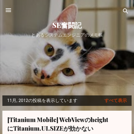
スキップしてメイン コンテンツに移動
SE奮闘記
とあるシステムエンジニアのメモ帳
11月, 2012の投稿を表示しています
すべて表示
投
稿
[Titanium Mobile] WebViewのheight
にTitanium.UI.SIZEが効かない