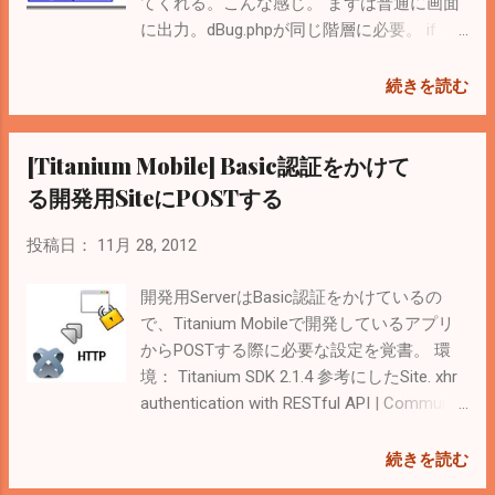
てくれる。こんな感じ。 まずは普通に画面
えるらしい。 < Related Posts > [Titanium
に出力。dBug.phpが同じ階層に必要。 if
Mobile] heightが動的に変化するとき
(!function_exists('a')) { function a() {
ScrollViewを更新 Titanium Mobileを使った
if (!class_exists('dBug')) {
続きを読む
Android, iOS App開発に役立つLink集
require_once ('dBug.php'); }
foreach (func_get_args() as $v) new
[Titanium Mobile] Basic認証をかけて
dBug($v); } } これは debug_backtrace を
返すだけ if (!function_exists('b')) {
る開発用SiteにPOSTする
function b() { return debug_backtrace();
} } dBugの結果をFileに吐き出す。 Ajaxや
投稿日：
11月 28, 2012
アプリ開発などでよく使う。「
wp_upload_dir 」を使っているので
開発用ServerはBasic認証をかけているの
WordPress依存。ここを書き換えれば任意
で、Titanium Mobileで開発しているアプリ
の場所に出力可能。 if (!function_exists('d'))
からPOSTする際に必要な設定を覚書。 環
{ function d() { ...
境： Titanium SDK 2.1.4 参考にしたSite. xhr
authentication with RESTful API | Community
Questions & Answers | Appcelerator
Developer Center Sample Code auth = 'Basic
続きを読む
' + Titanium.Utils.base64encode(username +