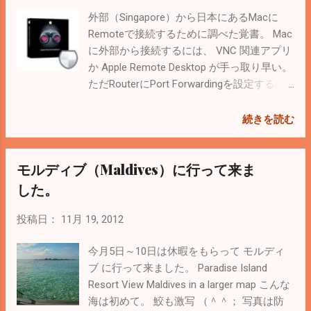
Compile(build)する
外部（Singapore）から日本にあるMacに
Remoteで接続するために調べた覚書。 Mac
に外部から接続するには、 VNC 関連アプリ
か Apple Remote Desktop が手っ取り早い。
ただRouterにPort Forwardingを設定するの
がちょっと敷居が高い。 Apple Remote
Desktop(ARD)で使用するPort番号はOfficial
続きを読む
Siteを参考に。 Apple ソフトウェア製品で使
われる一般的な TCP および UDP ポート 下
モルディブ（Maldives）に行って来ま
記のような製品を使えば業者が全部やって
くれると思うので、簡単かもしれない。 リ
した。
モート コンピュータ アクセス: どこからで
も自分の PC や Mac を操作 | LogMeIn Pro
投稿日：
11月 19, 2012
< Related Posts > MacからWindowsにリモ
ート接続する（リモートデスクトップ）
今月5日～10日は休暇をもらって モルディ
ブ に行って来ました。 Paradise Island
Resort View Maldives in a larger map こんな
海は初めて。 鮫も激写 （＾＾； 写真は防