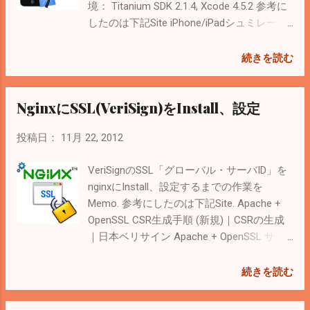
でアクセスしてtcpdumpコマンドを打つよ
境： Titanium SDK 2.1.4, Xcode 4.5.2 参考に
うにした。 $ tcpdump -A -s 0 -i eth0 host
したのは下記Site iPhone/iPadシュミレータ
192.168.1.85 and port 80 Wiresharkを使う
ーのカメラロールに動画を登録する方法 -
Wiresharkという無料のNetwork監視Softを
山本大＠クロノスの日記 動画はApple Site
続きを読む
使ってみる。参考にしたのは下記Site
からDownloadする。 QuickTime: Sample
Installing Wireshark on Mac OS X 10.8
files 動画をSimulatorにcopy $
NginxにSSL(VeriSign)をInstall、設定
Mountain Lion - israeltorres.org Downloadは
Downloads/sample_mpeg4.mp4
Wiresharkの Official Site から。 Install後は一
Library/Application\ Support/iPhone\
投稿日：
11月 22, 2012
度Logout XQuartz もInstallしろと言われる
Simulator/6.0/Media/DCIM/100APPLE/ 写真
のでDownload -> Install. Wiresharkを起動し
アプリの設定を削除 $ cd
VeriSignのSSL「グローバル・サーバID」を
ても画面が表示されなかったので、ここで
Library/Application\ Support/iPhone\
nginxにInstall、設定するまでの作業を
再起動 再起動後は無事起動した。 とりあ
Simulator/6.0/Media $ mv PhotoData
Memo. 参考にしたのは下記Site. Apache +
えず、送信元からHTTPのみに制限する場合
PhotoData.bak iOS Simulatorをたちあげて、
OpenSSL CSR生成手順 (新規)｜CSRの生成
は「Filter」に ip.src == 192.1...
Homeを長押しで写真アプリを削除する。
｜日本ベリサイン Apache + OpenSSL サー
もう一度写真アプリを立ち上げればCopyし
バIDインストール手順 (新規)｜サーバIDのイ
た動画が見えるはず。 < Related Posts >
ンストール｜日本ベリサイン nginx で ssl 設
続きを読む
Titanium Mobileを使ったAndroid, iOS App開
定をする 秘密鍵（Key）と 証明書署名要求
発に役立つLink集 Command Lineから
（CSR） を作成 疑似乱数を作成 # touch
Titanium Mobile AppをCompile(build)する