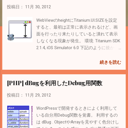
投稿日：
11月 30, 2012
WebViewのheightにTitanium.UI.SIZEを設定
すると、最初は正常に表示されるけど、画
面を行ったり来たりしていると潰れて表示
しなくなる現象が発生。 環境: Titanium SDK
2.1.4, iOS Simulator 6.0 下記のように後から
setHeightするらしい。 var webView =
Titanium.UI.createWebView({ height:
続きを読む
Titanium.UI.SIZE, width: Titanium.UI.FILL,
disableBounce: true });
[PHP] dBugを利用したDebug用関数
webView.addEventListener('load', function() {
var height =
投稿日：
11月 29, 2012
webView.evalJS('document.height;');
webView.setHeight(height); });
WordPressで開発するときによく利用して
this.mainView.add(webView);
いる自分用Debug関数を覚書。 利用するの
"disableBounce"は上限にScrollしたときに余
は dBug . ObjectやArrayを見やすく色分けし
白部分を表示させない設定。SDK 2.0から使