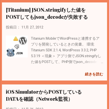
':' + password);
[Titanium] JSON.stringifyした値を
xhr.setRequestHeader('Authorization', auth);
xhr.send(); < Related Posts > Titanium
POSTしてもjson_decodeが失敗する
Mobileを使ったAndroid, iOS App開発に役立
つLink集 nginxでBasic認証を設定 .htaccess
投稿日：
11月 27, 2012
と.htpasswdで簡易ユーザ認証
Titanium MobileでWordPressと連携するア
プリを開発しているときの覚書。 環境:
Titanium SDK 2.1.4, WordPress 3.3.2, PHP
5.3.19 ＜現象＞ アプリ側でJSON.stringifyし
た値をPOSTして、PHP側でjson_decodeし
ても失敗する。 ＜原因＞ JSON文字列のダ
ブルクォーテーションがエスケープされて
続きを読む
いる。 PHPの設定で「 magic_quotes_gpc
」はOFFになっているし、アプリ側でPOST
iOS SimulatorからPOSTしている
したDATAはエスケープされていない。
Networkを監視して、POSTする値を確認す
DATAを確認（Network監視）
る方法は 前の記事 を参考に。 確認用のPHP
で試してみると wp-load.phpに対してPOST