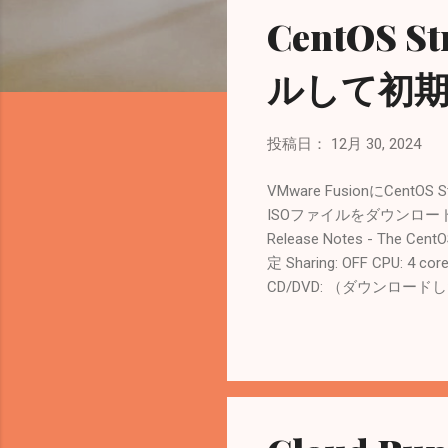
CentOS
ルして初
投稿日：
12月 30, 2024
VMware FusionにCen
ISOファイルをダウンロードしておく。 環
Release Notes - The Ce
定 Sharing: OFF CPU: 4 cor
CD/DVD: （ダウンロードしたIS
Language: English(United S
with password １
グインする。 PS:> ssh root
vm-dev4.webrec.co.jp # 
Keymap: us X11 Layou