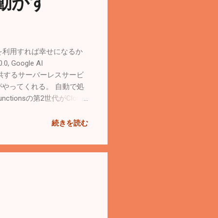
を動かす
onsを利用すれば幸せになるか
 Google AI
 Cloudが提供するサーバーレスサービ
がやってくれる。 自動で処
tionsの第2世代がCloud
の概要 | Cloud Run
ons Documentation |
続きを読む
る。 参考： バッチ: バッチ
ル 下記公式クイックスタートに従
Run functions
かった。 PHPのチュートリアル
..