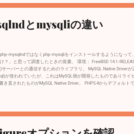
qlndとmysqliの違い
-mysqlndではなくphp-mysqliをインストールするようになって、「
って調査したときの覚書。 環境： FreeBSD 14.1-RELEASE-p6, P
aDB)サーバーとの通信するためのライブラリ。 MySQL Native Driver
rary(libmysql)が使われていたが、これはMySQL側が開発したものであ
されたものがMySQL Native Driver。 PHP5.4からデフォルト
 MySQL :: MySQL native driver for PHP - mysqlnd 参考： MySQL Na
hp-mysqliとの違い。 mysqlndはPHPのソースコードに組み込まれたライブラ
ーバーに接続するプログラムはphp-mysqliが提供しているAPIで記述する
mysqlnd)と MySQL Client Library(libmysql)の どちらのライブラリ
ysqlnd)を使っているか確認。 どのライブラリを使うかはコンパイル時に決める
PHPのビルドオプションを表示する。 見やすいように改行する。 # php-conf
nfigureオプションを確認
n--/g' ... --enable-mysqlnd ... mysqliが読み込まれているか確認。 # php --ini