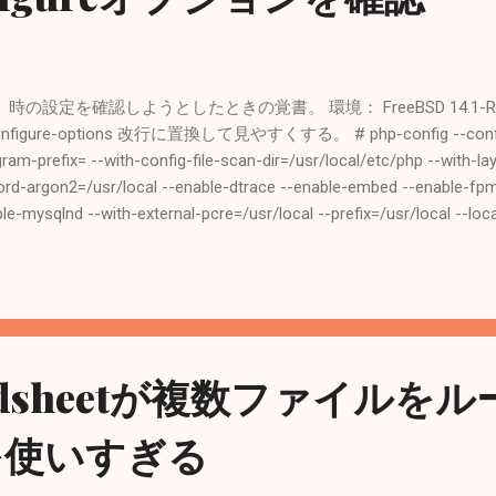
設定を確認しようとしたときの覚書。 環境： FreeBSD 14.1-RELEASE
nfigure-options 改行に置換して見やすくする。 # php-config --configure-
ogram-prefix= --with-config-file-scan-dir=/usr/local/etc/php --with-l
ord-argon2=/usr/local --enable-dtrace --enable-embed --enable-f
mysqlnd --with-external-pcre=/usr/local --prefix=/usr/local --local
n --infodir=/usr/local/share/info/ --build=amd64-portbld-freebsd1
CONFIG=pkgconf
s/usr/ports/lang/php83/work/.pkgconfig:/usr/local/libdata/pkgconf
CFLAGS=-O2 -pipe -fstack-protector-strong -isystem /usr/local/includ
to -lssl -fstack-protector-strong CPP=cpp CXXFLAGS=-...
eadsheetが複数ファイルを
を使いすぎる