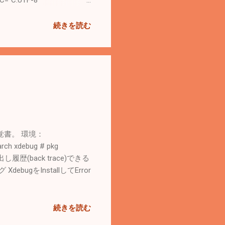
を参考に。 参考： ロケール環境変数
。 # locale -a
続きを読む
Setup | FreeBSD
P.UTF-8: /etc/login.conf
n.conf 一旦ログインしなおし
の覚書。 環境：
ch xdebug # pkg
出し履歴(back trace)できる
ugをInstallしてError
続きを読む