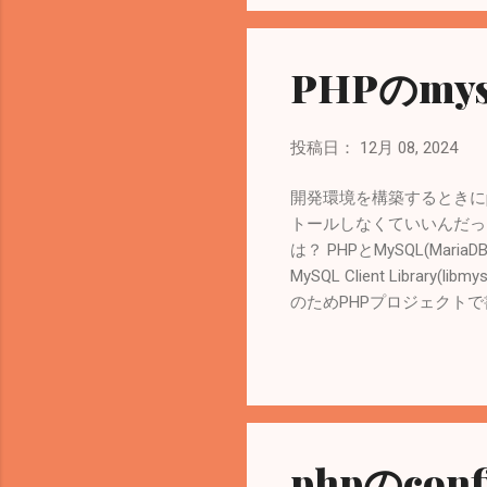
PHPのmys
投稿日：
12月 08, 2024
開発環境を構築するときにphp
トールしなくていいんだっけ？」と思
は？ PHPとMySQL(Mari
MySQL Client Lib
のためPHPプロジェクトで書き直
Mysqlndの概要 - Manual 参考：
mysqlnd mysqlndとp
拡張モジュール。 MySQLサ
MySQL Native Driver(
Native Driver(m
ブラリを選ぶか - Manual 
phpのco
options | sed -e 's/ --/\