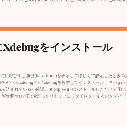
F-8" LC_MESSAGES="C.UTF-8" LC_ALL= 各説明は下記サイト
ntation これを日本語に設定すればいいのかな？ 設定できるlocale一覧を表示
を編集する。 参考： Chapter 25. Localization - i18n/L10n Usage and 
ess /etc/login.conf default:\ ... :charset=UTF-8:\ :lang=ja_J
y databaseを更新する必要があるみたい。 # cap_mkdb /etc/logi
.
DにXdebugをインストール
エラー時に呼び出し履歴(back trace)を表示してほしくて設定したとき
6, PHP 8.3.6, xdebug 3.3.2 xdebugを検索してインストール。 # pkg sear
-xdebug 読み込まれているか確認。 # php --ini インストールしただけで呼び
rdPressがBlankだったりトップにリダイレクトするのをデバッグ Xdeb