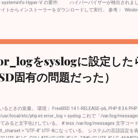
 systeminfo Hyper-V の要件: ハイパーバイザーが検出されま
からインストーラーをダウンロードして実行。 参考： Windows | D
ているのでそのままインストール。 Windowsの再起動が必要。 チュ
やる。 What is container? How do I run a container? Run 
een containers Access your local folder from a container 
cker for Windowsをインストール
ror_logをsyslogに設定し
eBSD固有の問題だった）
の覚書。 環境： FreeBSD 14.1-RELEASE-p6, PHP 8.3.
s /usr/local/etc/php.ini error_log = syslog これで「/var/lo
ると文字化けしている。 # less /var/log/messages 文字コード
i default_charset = "UTF-8" UTF-8になっている。 システムの言語設定を表
C.UTF-8" LC_COLLATE="C.UTF-8" LC_TIME="C.UTF-8" LC_NUMERI