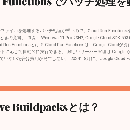
un Functionsでバッチ処理
エクセルファイルを処理するバッチ処理が重いので、Cloud Run Functi
環境： Windows 11 Pro 23H2, Google Cloud SDK 503.0.0,
) Cloud Run Functionsとは？ Cloud Run Functionsは、Google
トに応じて自動的に実行できる。 難しいサーバー管理は Google 
場合は費用が発生しない。 2024年8月に、Google Cloud Func
れた。 Cloud Runと統合して機能強化された。 Cloud Run functions 
| Google Cloud Cloud Run functions の実行環境 | Cloud Run functi
にGoogle CloudにはBatchという重い処理を定期実行するサービスがあ
| Google Cloud Cloud Run Functionsのチュートリア
e Cloud コンソールを使用して Cloud Run 関数を作成する | Cloud 
ジョンは「aria-northeast1（東京）」にした。 何となく雰囲気は分
tive Buildpacksとは？
le Cloud CLI を使用して Cloud Run 関数を作成する | Cloud .