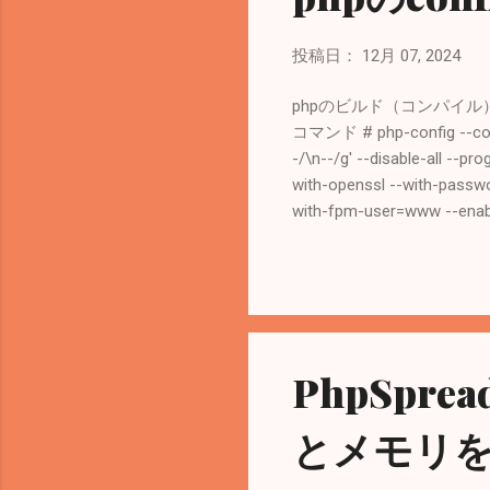
...
投稿日：
12月 07, 2024
phpのビルド（コンパイル）時の
コマンド # php-config --co
-/\n--/g' --disable-all --pr
with-openssl --with-passw
with-fpm-user=www --enable-
mandir=/usr/local/share/ma
portbld-freebsd14.0 PKG_
PKG_CONFIG_LIBDIR=/wrkdir
fig:/usr/libdata/pkgconfig 
LDFLAGS= -L/usr/lib -lcryp
PhpSpr
とメモリ