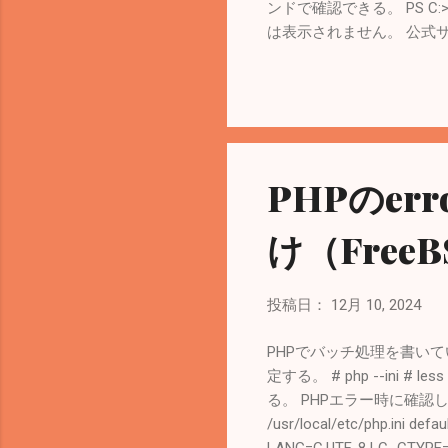
ンドで確認できる。 PS C:>
は表示されません。 公式サイト
トでWSL2のチェックが入っ
Desktopに表示されたチュートリアルを
Persist your data betw
ストール（2022年12月） Do
PHPのer
け（Fre
投稿日：
12月 10, 2024
PHPでバッチ処理を書いているとき
定する。 # php --ini # les
る。 PHPエラー時に確認してみ
/usr/local/etc/php.in
LANG=C.UTF-8 LC_CTYPE="