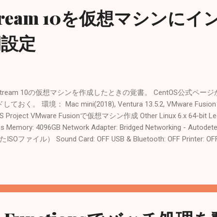
 Stream 10を仮想マシンに
期設定
tOS Stream 10の仮想マシンを作成したときの覚書。 CentOS公式ページからC
境： Mac mini(2018), Ventura 13.5.2, VMware Fusion 13.
ntOS Project VMware Fusionで仮想マシン作成 Other Linux 6.x 64-b
es Memory: 4096GB Network Adapter: Bridged Networking - Autodete
Oファイル） Sound Card: OFF USB & Bluetooth: OFF Print
tates) Software Selection: Server Time & Date: Asia/Tokyo Root Pas
．初期設定 インストール完了後に再起動してコンソールでログイン。 IPアドレス
@192.168.10.122 アップデート確認 # dnf update ホスト名変更 # host
hostnamectl status 言語設定確認。 # localectl status System Local
t: us X11 Model: pc105 言語設定一覧。 # locale -a ja_JPがない