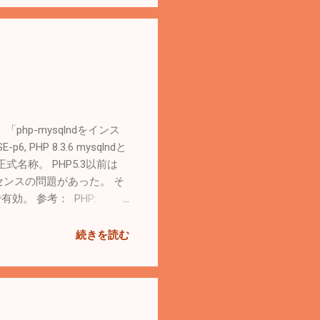
php-mysqlndをインス
HP 8.3.6 mysqlndと
が正式名称。 PHP5.3以前は
りライセンスの問題があった。 そ
で有効。 参考： PHP:
tive Driver for PHP,
リ。 php-mysqliはPHP
続きを読む
。 php-mysqliは
を使うか選択できる。 MySQL
。 参考： PHP: どのライ
ig --configure-
 .... Loaded Configuration