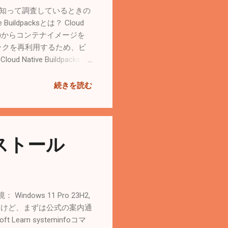
いうのを知って調査しているときの
ive Buildpacksとは？ Cloud
sonなど)からコンテナイメージを
s ビルドパックを再利用するため、ビ
ative Buildpacks
dows11にDocker Desktopをイ
続きを読む
インストール
ndows 11 Pro 23H2,
るか迷ったけど、まずは公式の案内通
Learn systeminfoコマ