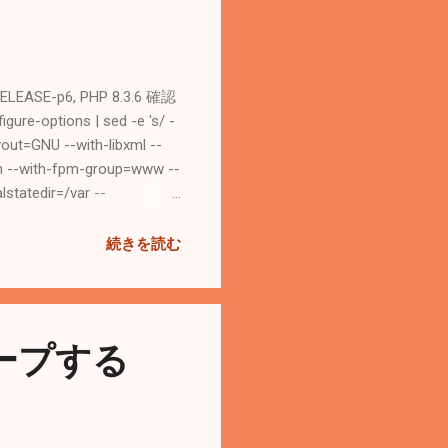
-p6, PHP 8.3.6 確認
options | sed -e 's/ -
ayout=GNU --with-libxml --
pm --with-fpm-group=www --
statedir=/var --
4.0 build_alias=amd64-
続きを読む
ig:/usr/local/share/pkgcon
e -fno-strict-aliasing
ループする