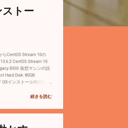
インストー
entOS Stream 10の
6.2 CentOS Stream 10
it Legacy BIOS 仮想マシンの設
ct Hard Disk: 80GB
er: OFF OSインストール時の設定
sword: Allow root SSH login
確認。 # ip a SSHでロ
続きを読む
namectl set-hostname
e: LANG=en_US.UTF-8 VC
でインストール。 #...