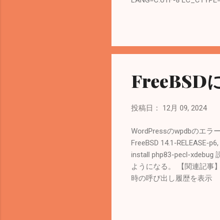
LC_MONETARY="C.UT
について - IBM Docume
FreeBSDは/etc/login.conf
Documentation Portal # l
を編集したときはcapabilit
て確認。 # locale LANG=ja..
FreeBS
投稿日：
12月 09, 2024
WordPressのwpdbの
FreeBSD 14.1-RELEASE-p
install php83-pecl
ようになる。 【関連記事】 Wo
時の呼び出し履歴を表示