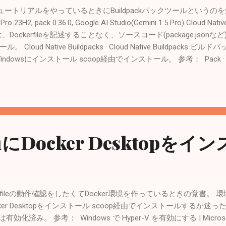
tionsのチュートリアルをやっているときにBuildpackパックツールと
3H2, pack 0.36.0, Google AI Studio(Gemini 1.5 Pro) Cloud Nat
(CNBs) は、Dockerfileを記述することなく、ソースコード(package.j
oud Native Buildpacks · Cloud Native Buildpack
wsにインストール scoop経由でインストール。 参考： Pack · Cloud N
PS:> pack --version 0.36.0+git-92bc87b.build-6201 ▼ 関連記事 Win
をクリーンインストール（2022年12月）
11にDocker Desktopを
ckerfileの動作確認をしたくてDocker環境を作っているときの覚書。 環境： Wi
.36.0 Docker Desktopをインストール scoop経由でインストールす
効化済み。 参考： Windows で Hyper-V を有効にする | Microsoft 