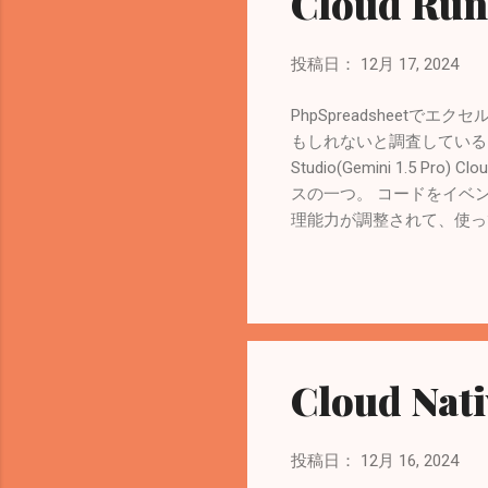
Cloud R
投稿日：
12月 17, 2024
PhpSpreadsheetで
もしれないと調査しているときの覚書。 
Studio(Gemini 1.5 Pro
スの一つ。 コードをイベン
理能力が調整されて、使っていない
Run Functionsに名称変更さ
functions Documentation 
Google Cloud ちなみ
コンピューティングのシンプルさ 
ってやってみる。 参考： Googl
Documentation リー
Cloud Na
公式ドキュメントを参考に。 Goog
投稿日：
12月 16, 2024