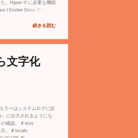
した。Hyper-V に必要な機能
ocker Docs デフォル
ートリアル Docker
Docker Hub images
続きを読む
【関連記事】 Windows11をクリーンイン
たら文字化
6 PHPエラーはシステムログに設
g/messages」に出力されるようにな
の確認。 # less
示。 # locale
C="C.UTF-8"