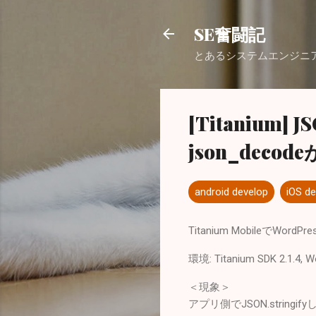
SE奮闘記
とあるシステムエンジニ
[Titanium]
json_deco
android develop
iOS de
Titanium Mobileで
環境: Titanium SDK 2.1.4, Wo
＜現象＞
アプリ側でJSON.stringi