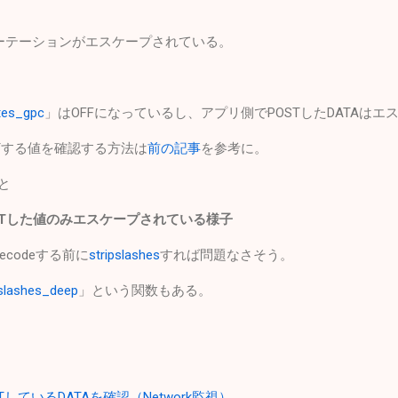
ォーテーションがエスケープされている。
tes_gpc
」はOFFになっているし、アプリ側でPOSTしたDATAは
OSTする値を確認する方法は
前の記事
を参考に。
と
てPOSTした値のみエスケープされている様子
ecodeする前に
stripslashes
すれば問題なさそう。
pslashes_deep
」という関数もある。
POSTしているDATAを確認（Network監視）