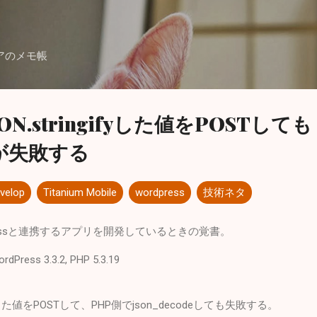
スキップしてメイン コンテンツに移動
アのメモ帳
 JSON.stringifyした値をPOSTしても
deが失敗する
velop
Titanium Mobile
wordpress
技術ネタ
WordPressと連携するアプリを開発しているときの覚書。
rdPress 3.3.2, PHP 5.3.19
fyした値をPOSTして、PHP側でjson_decodeしても失敗する。