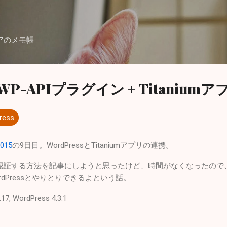
スキップしてメイン コンテンツに移動
アのメモ帳
+ WP-APIプラグイン + Titaniumア
ress
2015
の9日目。WordPressとTitaniumアプリの連携。
OAuth認証する方法を記事にしようと思ったけど、時間がなくなったので
ordPressとやりとりできるよという話。
17, WordPress 4.3.1