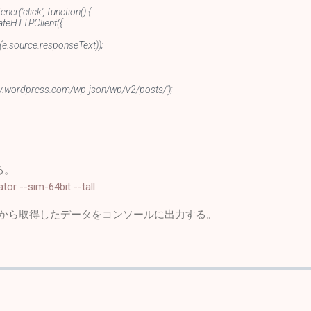
er('click', function() {
ateHTTPClient({
.source.responseText));
/dev.wordpress.com/wp-json/wp/v2/posts/');
する。
ator --sim-64bit --tall
essから取得したデータをコンソールに出力する。