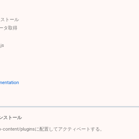
をインストール
データ取得
js
mentation
をインストール
ontent/pluginsに配置してアクティベートする。