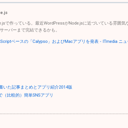
e.js
jsで作っている。最近WordPressがNode.jsに近づいている雰囲気なの
サーバーまで完結できるかも。
avaScriptベースの「Calypso」およびMacアプリを発表 - ITmedia ニ
けに書いた記事まとめとアプリ紹介2014版
ressで（比較的）簡単SNSアプリ