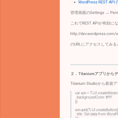
WordPress REST API (V
管理画面のSettings → P
これでREST APIが有効
http://dev.wordpress.com/
のURLにアクセスしてみる
２．Titaniumアプリか
Titanium Studioか
var win = Ti.UI.createWindo
backgroundColor:'#fff'
});
win.add(Ti.UI.createButton({
title: 'Get data from WordP