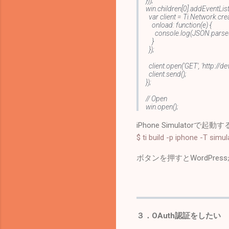
}));
win.children[0].addEventListen
var client = Ti.Network.cre
onload: function(e) {
console.log(JSON.parse(e
}
});
client.open('GET', 'http:/
client.send();
});
// Open
win.open();
iPhone Simulatorで起動
$ ti build -p iphone -T simul
ボタンを押すとWordPr
３．OAuth認証をしたい