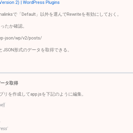
ersion 2) | WordPress Plugins
ermalinksで「Default」以外を選んでRewriteを有効にしておく。
になったか確認。
wp-json/wp/v2/posts/
とJSON形式のデータを取得できる。
らデータ取得
ら新規アプリを作成してapp.jsを下記のように編集。
w({
ress'