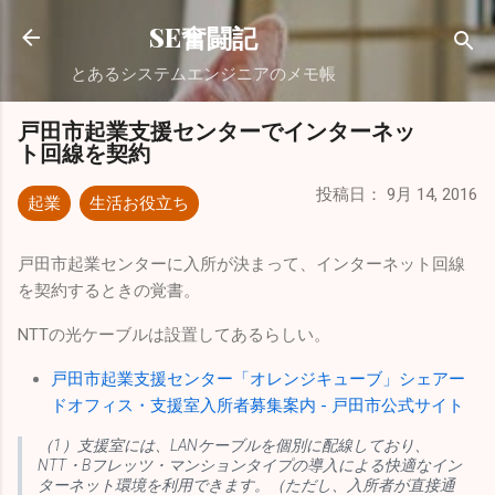
スキップしてメイン コンテンツに移動
SE奮闘記
とあるシステムエンジニアのメモ帳
戸田市起業支援センターでインターネッ
ト回線を契約
投稿日：
9月 14, 2016
起業
生活お役立ち
戸田市起業センターに入所が決まって、インターネット回線
を契約するときの覚書。
NTTの光ケーブルは設置してあるらしい。
戸田市起業支援センター「オレンジキューブ」シェアー
ドオフィス・支援室入所者募集案内 - 戸田市公式サイト
（1）支援室には、LANケーブルを個別に配線しており、
NTT・Bフレッツ・マンションタイプの導入による快適なイン
ターネット環境を利用できます。（ただし、入所者が直接通