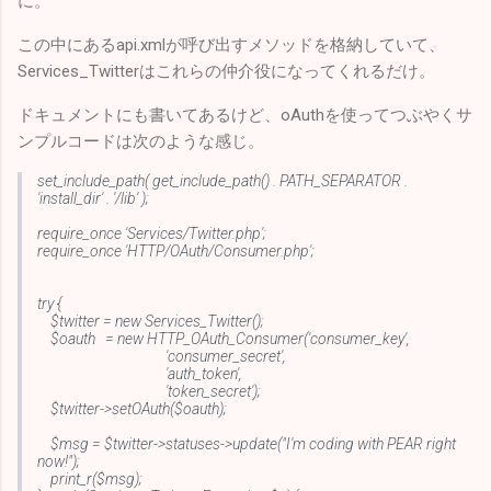
に。
この中にあるapi.xmlが呼び出すメソッドを格納していて、
Services_Twitterはこれらの仲介役になってくれるだけ。
ドキュメントにも書いてあるけど、oAuthを使ってつぶやくサ
ンプルコードは次のような感じ。
set_include_path( get_include_path() . PATH_SEPARATOR .
'install_dir' . '/lib' );
require_once 'Services/Twitter.php';
require_once 'HTTP/OAuth/Consumer.php';
try {
$twitter = new Services_Twitter();
$oauth = new HTTP_OAuth_Consumer('consumer_key',
'consumer_secret',
'auth_token',
'token_secret');
$twitter->setOAuth($oauth);
$msg = $twitter->statuses->update("I'm coding with PEAR right
now!");
print_r($msg);