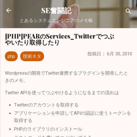
スキップしてメイン コンテンツに移動
SE奮闘記
とあるシステムエンジニアのメモ帳
[PHP]PEARのServices_Twitterでつぶ
やいたり取得したり
投稿日：
6月 30, 2010
php
技術ネタ
Wordpressの開発でTwitter連携するプラグインを開発したと
きのメモ。
Twitter APIを使ってつぶやけるようになるまでの流れは
Twitterのアカウントを取得する
アプリケーションを申請してAPIの認証に使うトークンを
取得する
PHPのライブラリのインストール