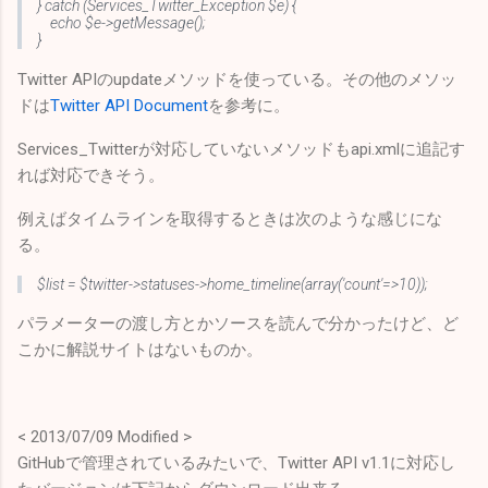
} catch (Services_Twitter_Exception $e) {
echo $e->getMessage();
}
Twitter APIのupdateメソッドを使っている。その他のメソッ
ドは
Twitter API Document
を参考に。
Services_Twitterが対応していないメソッドもapi.xmlに追記す
れば対応できそう。
例えばタイムラインを取得するときは次のような感じにな
る。
$list = $twitter->statuses->home_timeline(array('count'=>10));
パラメーターの渡し方とかソースを読んで分かったけど、ど
こかに解説サイトはないものか。
< 2013/07/09 Modified >
GitHubで管理されているみたいで、Twitter API v1.1に対応し