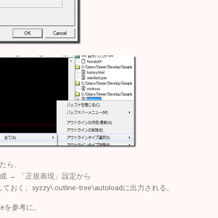
たら、
成 → 「正規表現」設定から
。xyzzy\.outline-tree\autoloadに出力される。
teを参考に。