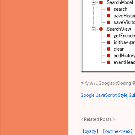
ちなみにGoogleのCod
Google JavaScript Style Gu
< Related Posts >
【xyzzy】【outline-tre