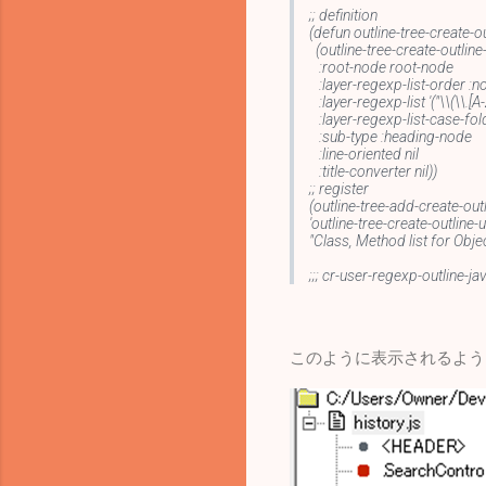
;; definition
(defun outline-tree-create-o
(outline-tree-create-outline
:root-node root-node
:layer-regexp-list-order :n
:layer-regexp-list '("\\(\\.[A
:layer-regexp-list-case-fold
:sub-type :heading-node
:line-oriented nil
:title-converter nil))
;; register
(outline-tree-add-create-out
'outline-tree-create-outline-
"Class, Method list for Obje
;;; cr-user-regexp-outline-ja
このように表示されるよう