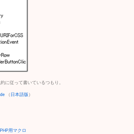
ing規約に従って書いているつもり。
ide
（
日本語版
）
e2】PHP用マクロ