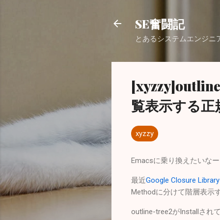
SE奮闘記
とあるシステムエンジニ
[xyzzy]outli
覧表示する正
xyzzy
Emacsに乗り換えたいなー
最近
Google Closure Library
Methodに分けて階層表
outline-tree2がInsta