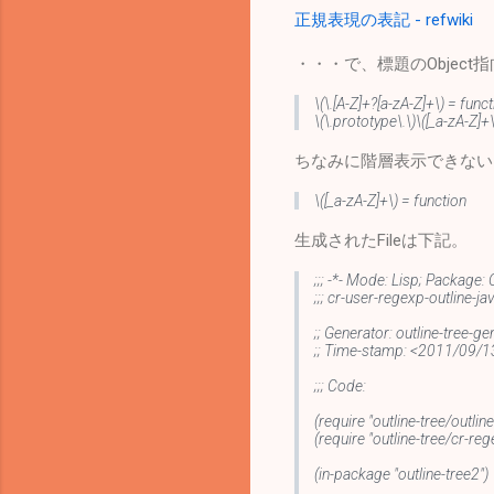
正規表現の表記 - refwiki
・・・で、標題のObject指
\(\.[A-Z]+?[a-zA-Z]+\) = func
\(\.prototype\.\)\([_a-zA-Z]+
ちなみに階層表示できない
\([_a-zA-Z]+\) = function
生成されたFileは下記。
;;; -*- Mode: Lisp; Package
;;; cr-user-regexp-outline-java
;; Generator: outline-tree-g
;; Time-stamp: <2011/09/
;;; Code:
(require "outline-tree/outline
(require "outline-tree/cr-reg
(in-package "outline-tree2")