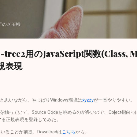
スキップしてメイン コンテンツに移動
アのメモ帳
ne-tree2用のJavaScript関数(Class, 
規表現
と思いながら、やっぱりWindows環境は
xyzzy
が一番やりやすい。
を触っていて、Source Codeを眺めるのが多いので、Object指向っぽいJa
示する正規表現を登録してみた。
llされていることが前提。Downloadは
こちら
から。