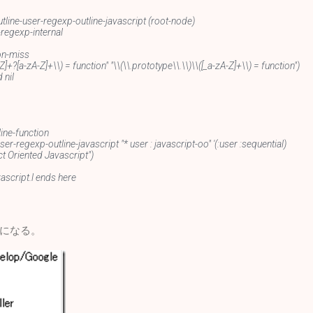
utline-user-regexp-outline-javascript (root-node)
-regexp-internal
on-miss
-Z]+?[a-zA-Z]+\\) = function" "\\(\\.prototype\\.\\)\\([_a-zA-Z]+\\) = function")
 nil
line-function
user-regexp-outline-javascript "* user : javascript-oo" '(:user :sequential)
ct Oriented Javascript")
vascript.l ends here
になる。