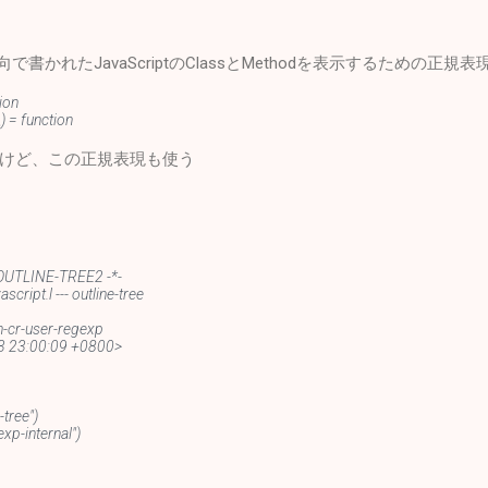
向で書かれたJavaScriptのClassとMethodを表示するための正規
tion
\) = function
けど、この正規表現も使う
: OUTLINE-TREE2 -*-
script.l --- outline-tree
en-cr-user-regexp
13 23:00:09 +0800>
-tree")
exp-internal")