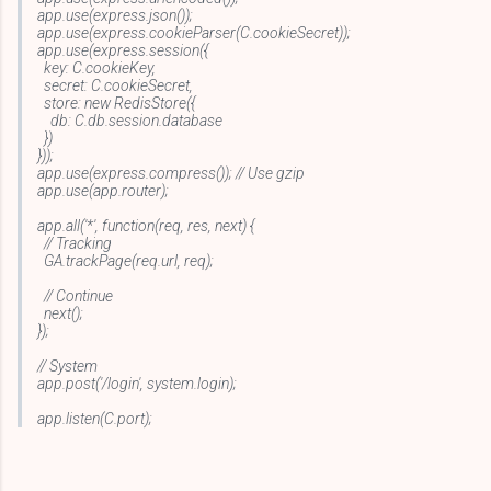
app.use(express.json());
app.use(express.cookieParser(C.cookieSecret));
app.use(express.session({
key: C.cookieKey,
secret: C.cookieSecret,
store: new RedisStore({
db: C.db.session.database
})
}));
app.use(express.compress()); // Use gzip
app.use(app.router);
app.all('*', function(req, res, next) {
// Tracking
GA.trackPage(req.url, req);
// Continue
next();
});
// System
app.post('/login', system.login);
app.listen(C.port);