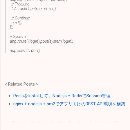
// Tracking
GA.trackPage(req.url, req);
// Continue
next();
});
// System
app.route('/login').post(system.login);
app.listen(C.port);
< Related Posts >
RedisをInstallして、Node.js + RedisでSession管理
nginx + node.js + pm2でアプリ向けのREST API環境を構築