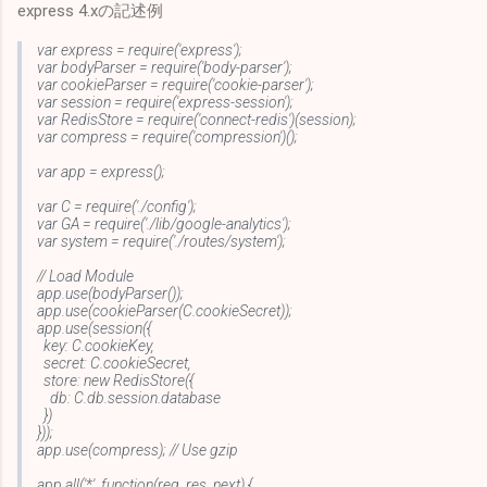
express 4.xの記述例
var express = require('express');
var bodyParser = require('body-parser');
var cookieParser = require('cookie-parser');
var session = require('express-session');
var RedisStore = require('connect-redis')(session);
var compress = require('compression')();
var app = express();
var C = require('./config');
var GA = require('./lib/google-analytics');
var system = require('./routes/system');
// Load Module
app.use(bodyParser());
app.use(cookieParser(C.cookieSecret));
app.use(session({
key: C.cookieKey,
secret: C.cookieSecret,
store: new RedisStore({
db: C.db.session.database
})
}));
app.use(compress); // Use gzip
app.all('*', function(req, res, next) {