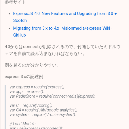
参考サイト
ExpressJS 4.0: New Features and Upgrading from 3.0 ♥
Scotch
Migrating from 3.x to 4.x · visionmedia/express Wiki ·
GitHub
4.0からはconnectが削除されるので、付随していたミドルウ
ェアを自前で読み込まなければならない。
例を見るのが分かりやすい。
express 3.xの記述例
var express = require('express');
var app = express();
var RedisStore = require('connect-redis')(express);
var C = require('./config');
var GA = require('./lib/google-analytics');
var system = require('./routes/system');
// Load Module
app.use(express.urlencoded());