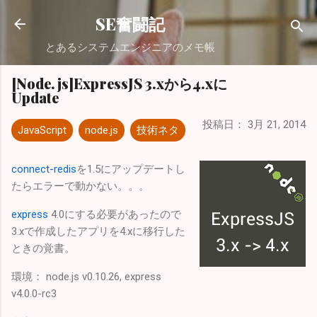
スキップしてメイン コンテンツに移動
SE奮闘記
とあるシステムエンジニアのメモ帳
[Node.js]ExpressJS 3.xから4.xに
Update
投稿日：
3月 21, 2014
JavaScript
node.js
技術ネタ
connect-redis
を1.5にアップデートし
たらエラーで動かない。。。
express
4.0にする必要があったので
3.xで作成したアプリを4.xに移行した
ときの覚書。
環境： node.js v0.10.26, express
v4.0.0-rc3