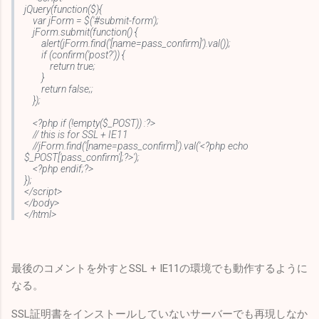
jQuery(function($){
var jForm = $('#submit-form');
jForm.submit(function() {
alert(jForm.find('[name=pass_confirm]').val());
if (confirm('post?')) {
return true;
}
return false;;
});
<?php if (!empty($_POST)) :?>
// this is for SSL + IE11
//jForm.find('[name=pass_confirm]').val('<?php echo
$_POST['pass_confirm'];?>');
<?php endif;?>
});
</script>
</body>
</html>
最後のコメントを外すとSSL + IE11の環境でも動作するように
なる。
SSL証明書をインストールしていないサーバーでも再現しなか