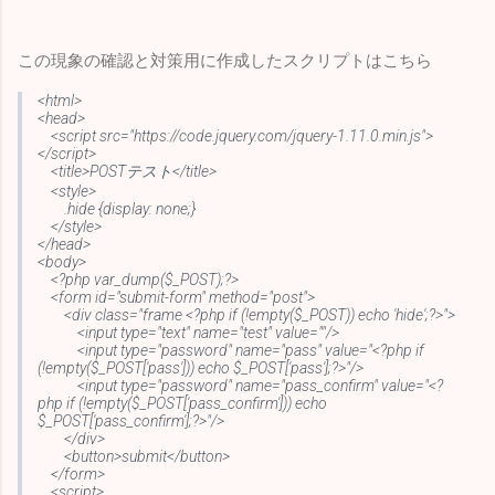
この現象の確認と対策用に作成したスクリプトはこちら
<html>
<head>
<script src="https://code.jquery.com/jquery-1.11.0.min.js">
</script>
<title>POSTテスト</title>
<style>
.hide {display: none;}
</style>
</head>
<body>
<?php var_dump($_POST);?>
<form id="submit-form" method="post">
<div class="frame <?php if (!empty($_POST)) echo 'hide';?>">
<input type="text" name="test" value=""/>
<input type="password" name="pass" value="<?php if
(!empty($_POST['pass'])) echo $_POST['pass'];?>"/>
<input type="password" name="pass_confirm" value="<?
php if (!empty($_POST['pass_confirm'])) echo
$_POST['pass_confirm'];?>"/>
</div>
<button>submit</button>
</form>
<script>