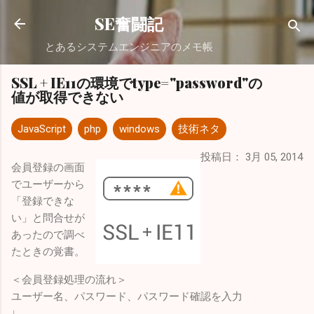
スキップしてメイン コンテンツに移動
SE奮闘記
とあるシステムエンジニアのメモ帳
SSL + IE11の環境でtype="password"の
値が取得できない
JavaScript
php
windows
技術ネタ
投稿日：
3月 05, 2014
会員登録の画面
でユーザーから
「登録できな
い」と問合せが
あったので調べ
たときの覚書。
＜会員登録処理の流れ＞
ユーザー名、パスワード、パスワード確認を入力
↓