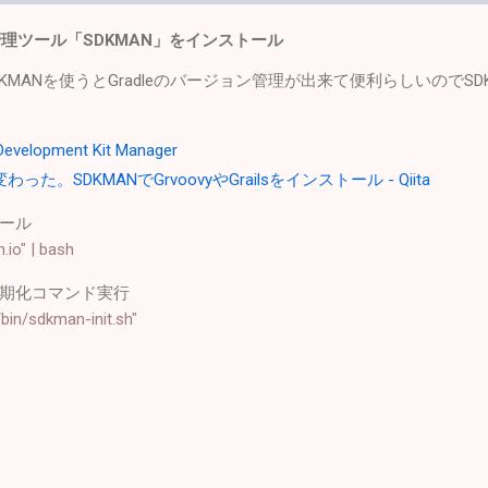
ン管理ツール「SDKMAN」をインストール
うにSDKMANを使うとGradleのバージョン管理が出来て便利らしいのでS
Development Kit Manager
変わった。SDKMANでGrvoovyやGrailsをインストール - Qiita
ール
.io" | bash
期化コマンド実行
in/sdkman-init.sh"