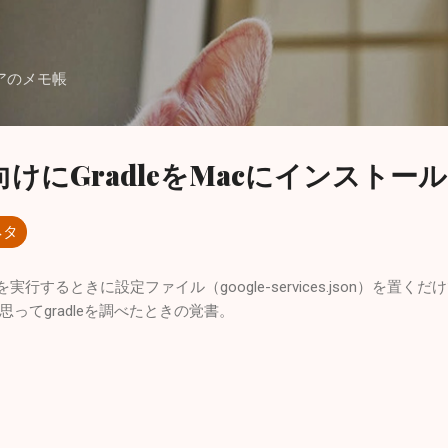
スキップしてメイン コンテンツに移動
アのメモ帳
発向けにGradleをMacにインストール
ネタ
を実行するときに設定ファイル（google-services.json）を置くだ
ってgradleを調べたときの覚書。