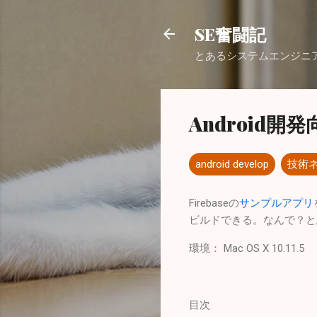
SE奮闘記
とあるシステムエンジニ
Android開
android develop
技術
Firebaseの
サンプルアプリ
ビルドできる。なんで？と思
環境： Mac OS X 10.11.5
目次