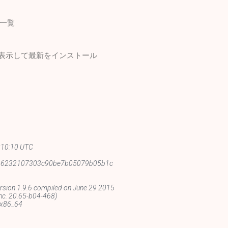
一覧
覧を表示して最新をインストール
:10:10 UTC
46232107303c90be7b05079b05b1c
ion 1.9.6 compiled on June 29 2015
c. 20.65-b04-468)
x86_64