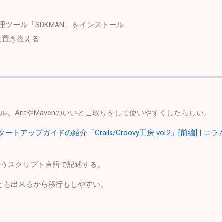
管理ツール「SDKMAN」をインストール
eに置き換える
ール。AntやMavenのいいとこ取りをして使いやすくしたらしい。
ートアップガイドの紹介「Grails/Groovy工房 vol.2」[前編] | コラ
いうスクリプト言語で記述する。
ことも出来るから移行もしやすい。