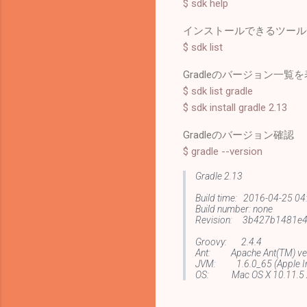
$ sdk help
インストールできるツール
$ sdk list
Gradleのバージョン一
$ sdk list gradle
$ sdk install gradle 2.13
Gradleのバージョン確認
$ gradle --version
Gradle 2.13
Build time: 2016-04-25 04
Build number: none
Revision: 3b427b1481e
Groovy: 2.4.4
Ant: Apache Ant(TM) vers
JVM: 1.6.0_65 (Apple In
OS: Mac OS X 10.11.5 