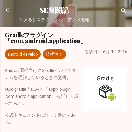
スキップしてメイン コンテンツに移動
SE奮闘記
とあるシステムエンジニアのメモ帳
Gradleプラグイン
「com.android.application」
投稿日：
6月 10, 2016
android develop
技術ネタ
Android開発向けにGradleビルドシス
テムを理解しているときの覚書。
build.gradle内にある「apply plugin:
'com.android.application'」を詳しく調
べてみた。
公式ドキュメントに詳しく書いてあ
る。