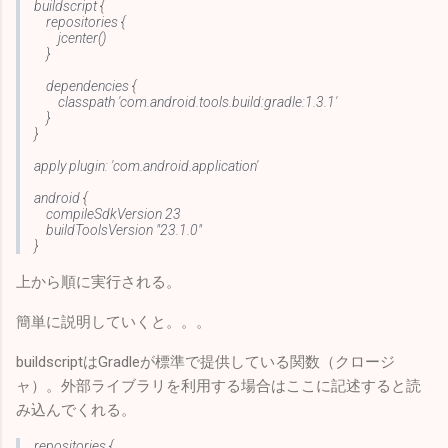
buildscript {
repositories {
jcenter()
}
dependencies {
classpath 'com.android.tools.build:gradle:1.3.1'
}
}
apply plugin: 'com.android.application'
android {
compileSdkVersion 23
buildToolsVersion "23.1.0"
}
上から順に実行される。
簡単に説明していくと。。。
buildscriptはGradleが標準で提供している関数（クロージ
ャ）。外部ライブラリを利用する場合はここに記述すると読
み込んでくれる。
repositories {