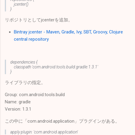
jcenter()
}
リポジトリとしてjcenterを追加。
Bintray jcenter - Maven, Gradle, Ivy, SBT, Groovy, Clojure
central repository
dependencies {
classpath 'com.android.tools.build:gradle:1.3.1'
}
ライブラリの指定。
Group: com.android.tools.build
Name: gradle
Version: 1.3.1
この中に「com.android.application」プラグインがある。
apply plugin: 'com.android.application'