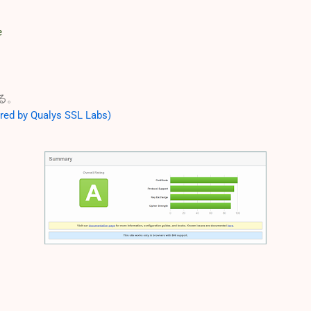
e
る。
red by Qualys SSL Labs)