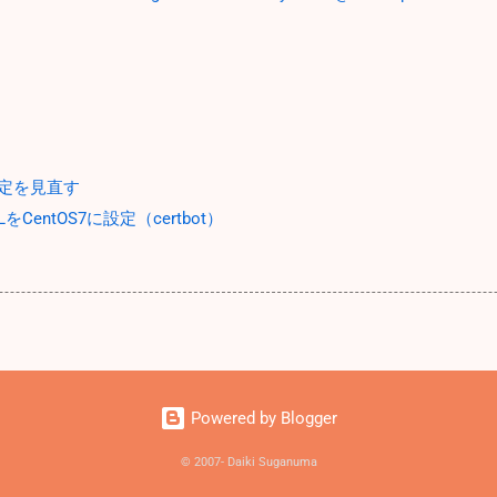
設定を見直す
SSLをCentOS7に設定（certbot）
Powered by Blogger
© 2007- Daiki Suganuma