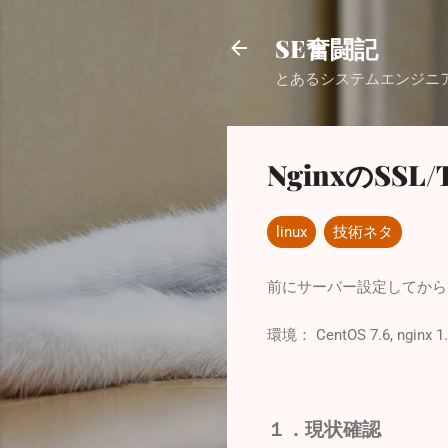
SE奮闘記
とあるシステムエンジニ
NginxのSS
linux
技術ネタ
前にサーバー設定してから
環境： CentOS 7.6, nginx 1.
１．現状確認