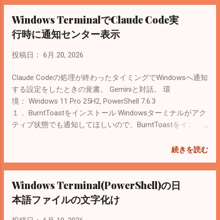
しております。 その他のサービスにつきましては未対応の
Windows TerminalでClaude Code実
ため、選択肢に表示されません。 ご希望に添えず申し訳ご
ざいませんが、ご理解を賜りますようお願い申し上げま
行時に通知センター表示
す。 お手数ではございますが、その他のサービスはOAuth
による認証でご対応いただきますようお願いいたします。
投稿日：
6月 20, 2026
詳細な手順は以下のページをご参照ください。 ■OAuthに
よる認可の仕組みを学ぶ
Claude Codeの処理が終わったタイミングでWindowsへ通知
https://developers.biz.moneyforward.com/docs/tutorials/get
する設定をしたときの覚書。 Geminiと対話。 環
ting-started-api-call-manually/ ２． 公式MCPサーバーを使
境： Windows 11 Pro 25H2, PowerShell 7.6.3
う 2026年3月から公式MCPサーバーが使える（サポートか
１． BurntToastをインストール Windowsターミナルがアク
らは案内されなかった）。 参考： 『マネーフォワード ク
ティブ状態でも通知してほしいので、BurntToastをインス
ラウド会計』、リモートMCPサーバーを全プランで提供開
トールする。 参考： Windos/BurntToast: Module for
始｜株式会社マネーフォワード まずはアプリポータルで権
creating and displaying Toast Notifications on Microsoft
続きを読む
限付与を行う。 参考： マネーフォワード クラウド会計
Windows 10. > Install-Module -Name BurntToast -Scope
MCPサーバーについて | マネーフォワード クラウド会計サ
CurrentUser -Force 通知テストのコマンド。 > New-
Windows Terminal(PowerShell)の日
ポート MCPサーバーとして Claude Codeに登録する。 >
BurntToastNotification -Text '処理が完了しました。成果物
claude mcp add --transport http mfc_ca
を確認してください。' 画像を表示しない通知。 > Submit-
本語ファイルの文字化け
https://beta.mcp.developers.biz.moneyforward.com/mcp/ca
BTNotification -Content (New-BTContent -Visual (New-
/v3 OAuth認証はClaude Codeを実行した後に/mcpコマンド
BTVisual -BindingGeneric (New-BTBinding -Children (New-