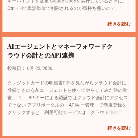
キーバインドを変更 Claude Codeを実行しているときに、
settings.json を設定 ポイントは、Shift + Enter を押したと
Ctrl + Hで単語単位で削除されるのが気持ち悪いので、設定
きに CSI u という現代的なキー入力エンコード
を変更する。 参考： Keybindings | Key Bindings and
（\u001b[13;2u）を送るよう Windows Terminal に教えてあ
Shortcuts - Zed メニューのOpen Keymap Fileから
続きを読む
げることです。 これにより Claude Code が Shift + Enter を
keymap.jsonを開く。 下記を追記。 { "context":
「ただの Enter」と区別できるようになります。 設定ファ
"Terminal", "bindings": { "ctrl-p":
イルを開く Windows Terminal で次の手順で設定ファイルを
AIエージェントとマネーフォワードク
["terminal::SendKeystroke", "ctrl-p"], "ctrl-n":
開きます。 設定（Ctrl + ,）を開く 左下の「JSON ファイル
["terminal::SendKeystroke", "ctrl-n"], "ctrl-h":
ラウド会計とのAPI連携
を開く」をクリック settings.json がエディタで開きます。
["terminal::SendKeystroke", "backspace"], "ctrl-k":
新しい形式（actions と keybindings が分離している場合）
["terminal::SendKeystroke", "ctrl-k"], }, }, ２．ターミナル
投稿日：
6月 22, 2026
最近の Windows Terminal では、コマンドの定義
スレッドとターミナルパネルの違い ターミナルスレッド
（actions）とキー割り当て（keybindings）が 2つの配列に
（Terminal Threads）は、エージェントパネル（Agent
クレジットカードの明細書PDFを見ながらクラウド会計に
分離しています。 この場合は、両方に1つずつ追記しま
Panel）の中に、通常のAIスレッドと同じ階層でターミナル
登録するのをAIエージェントを使ってやらせてみた時の覚
す。 1. acti...
セッションをマウントする仕組み。 エージェントパネルを
書。 １． APIキーによる認証ではクラウド会計にアクセス
開いて＋ボタンでTerminalを選択するとターミナルスレッ
できない アプリポータルの「APIキー管理」で新規登録を
ドが起動する。 一覧表 比較項目 ターミナルスレッド
クリックすると、利用可能サービスは「クラウド連結会
(Terminal Threads) ターミナルパネル (Terminal Panel) 主な
計」しか登録できない。 サポートに問い合わせてみると、
配置場所 エージェント...
次のような回答。 恐れ入りますが、APIキーによる認証
続きを読む
は、現状「マネーフォワード クラウド連結会計」のみ対応