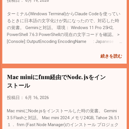
投稿日：
6月 19, 2026
から行う。 コンソールにOauth認証のURLが表示されるの
BTText -Content '処理完了'), (New-BTText -Content '画像表
で、ブラウザに渡して認証を完了させる。 詳細はClaude
示領域のないクリーンな通知です。')))) ２．Claude Codeの
ターミナル(Windows Terminal)からClaude Codeを使ってい
Codeに聞けば教えてくれる。 ▼ 関連記事 「MFクラウド会
Hooks（フック）機能を使う ユーザーの確認を待っている
るときに日本語の文字化けが気になったので、対応した時
計」と「Freee」を比較してMFクラウド会計にした
パターンと、タスクが完了したパターンで通知を分ける。
の覚書。 Geminiと対話。 環境： Windows 11 Pro 25H2,
Claude CodeはWindowsの標準的なシェルインターフェース
PowerShell 7.6.3 PowerShellの現在の文字コードを確認。 >
で立ち上げるので、通知テストするときはcmd.exeで動作確
[Console]::OutputEncoding EncodingName : Japanese
認する。 cmdで動作確認 > pwsh.exe -NoProfile -Command
(Shift-JIS) WebName : shift_jis HeaderName : iso-
"New-BurntToastNotification -Text '💡 cmdからのテスト',
2022-jp BodyName : iso-2022-jp WindowsCodePage :
続きを読む
'PowerShell 7経由での通知です。'" Claude Codeの設定ファ
932 IsBrowserDisplay : True IsBrowserSave : True
イル（~/.claude/settings.json）を編集する。 Gemini先生か
IsMailNewsDisplay : True IsMailNewsSave : True Preamble
Mac miniにfnm経由でNode.jsをイン
ら言われた下記内容を追...
: IsSingleByte : False EncoderFallback :
System.Text.InternalEncoderBestFitFallback
ストール
DecoderFallback :
System.Text.InternalDecoderBestFitFallback IsReadOnly :
投稿日：
6月 16, 2026
False CodePage : 932 Shift-JISになっているので、
UTF-8に変更する。 プロファイルの場所を確認。 > echo
Mac miniにNode.jsをインストールした時の覚書。 Gemini
$PROFILE なければ下記コマンドで作れるらしい（未実
3.5 Flashと対話。 Mac mini 2024 メモリ24GB, Tahoe 26.5.1
行）。 > if ...
１． fnm (Fast Node Manager)のインストール プロジェク