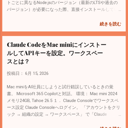
トごとに異なるNode.jsのバージョン（最新のLTSや過去の
バージョン）が必要になった際、直接インストールしてい
ると切り替えが困難になるのでパッケージマネージャーを
導入する。 今はRUSTで開発されたfnmが人気らしい。 公
続きを読む
式サイト： Schniz/fnm: 🚀 Fast and simple Node.js version
manager, built in Rust Homebrew経由でインストールする。
Claude CodeをMac miniにインストー
% brew update % brew search fnm % brew install fnm 確認。
% fnm --version fnm 1.39.0 ターミナル起動時に fnm が自動
ルしてAPIキーを設定。ワークスペー
的に有効化され、ディレクトリ移動時にバージョンが自動
スとは？
で切り替わるように設定する。 % echo 'eval "$(fnm env --
use-on-cd)"' >> ~/.zshrc % source ~/.zshrc ２． node.jsの
投稿日：
6月 15, 2026
インストール 最新のLTS（推奨版）をインストール。
% fnm install --lts Node v24.16.0 (x64)がインストールされ
Mac miniをAI社員にしようと試行錯誤しているときの覚
た。 デフォルトになるように設定。 % fnm default lts-
書。 Microsoft 365 Copilotと対話。 環境： Mac mini 2024
latest 確認。 % node -v % npm -v ３． fnmの基本的な使い
メモリ24GB, Tahoe 26.5 １． Claude Consoleでワークスペ
方 fnm list-remote — インストール可能なすべてのNode.js
ース設定 Claude Consoleへログイン。 「アカウントをクリ
のバージョンをリモートから取得して一覧表示 fnm list —
ック → 組織の設定 → ワークスペース」 で「Claude
手元のMacにインストール済みのバージョン一覧を表示
Code」はWindows 11のPC名に変更。 「ワークスペースを
fnm install <バージョン> — 指定したバージョンをインスト
作成」からMac miniの名前で作成。 「キーを作成」から新