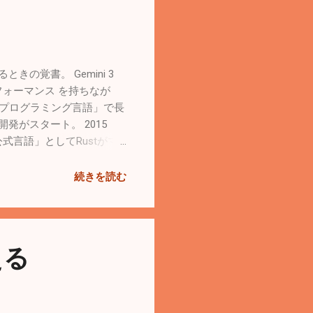
t-10-opcache...
きの覚書。 Gemini 3
のパフォーマンス を持ちなが
るプログラミング言語」で長
aで開発がスタート。 2015
2の公式言語」としてRustがマ
的に排除し、Rustへ移行する
: 値には必ず「所有者（変
続きを読む
rowing） : 参照渡し
うルール（RWLockのよ
さらにデータ競合（Data
本」。 プログラミング言語
える
が、Rustの世界は物理法則
一人だけ。 最後に本を持って
人でも同時に貸していい。 貸
用（Mutable