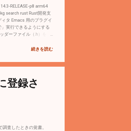
-RELEASE-p8 arm64
arch rust Rust開発支
エディタ Emacs 用のプラグイ
順なしで」実行できるようにする
のヘッダーファイル（.h）を読
ツール rust-
ール ユーティリティ（Rust
続きを読む
すプロジェクト（uutils）の成果
Rust言語で書き直したもの。通常は
 --version rustc
c4567c 2025-10-21) (built
トに登録さ
体。 通常は cargo build
ので調査したときの覚書。