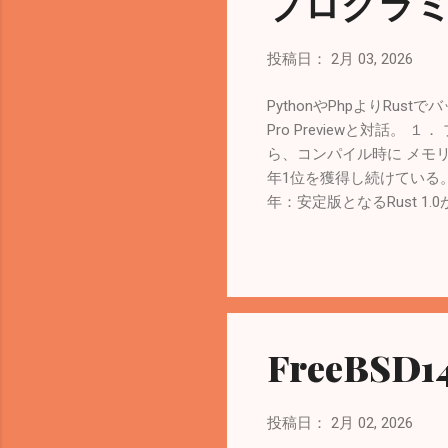
プログラミ
for additional .ini files in
投稿日：
2月 03, 2026
PythonやPhpよりRu
Pro Previewと対話。
ら、コンパイル時に メモ
年1位を獲得し続けている。 参考：
年：安定版となるRust 1.0
ージ。 2025年：Micr
長期方針。 ２． Rustの技術
数）」が1つだけ存在する。 
のような機能。 「不変の
うな概念）をコンパイル時に
Race）をコンパイルエ
FreeBS
の世界（C++やJavaな
に忠実。 所有権（Owner
いた人が責任を持って捨てる
投稿日：
2月 02, 2026
している間、所有者も本を捨