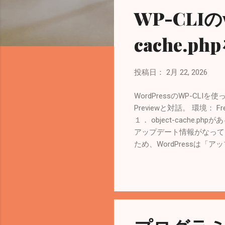
WP-CLIのw
cache.
投稿日：
2月 22, 2026
WordPressのWP-CLIを
Previewと対話。 環境： FreeBS
１． object-cache
アップデート情報がなってしまう。
ため、WordPressは「ア
わる。 WP-CLIが Wor
に保存しようとするが、C
て、「新バージョンがある」と
行しても「アップデート情
APCuは有効化 object-
認。 # php --ini Configuratio