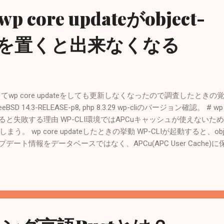
p core updateがobject-
phpを置くと出来なくなる
使ってwp core updateをしても更新しなくなったので調査したときの覚書。 G
D 14.3-RELEASE-p8, php 8.3.29 wp-cliのバージョン確認。 # wp cli 
.phpがあると失敗する理由 WP-CLI環境ではAPCuキャッシュが使え
 wp core updateしたときの挙動 WP-CLIが起動すると、objec
ップデート情報をデータベースではなく、APCu(APC User Cach
dPress.org のAPIに問い合わせて「新バージョンがある」という情報
LI環境のAPCuは無効化されているため、コマンド終了と同時にメ
いう情報がDBにも保存されず、メモリ上からも消え去るため、何度 wp 
報がない＝すでに最新版である」と誤認し続けてしまう。 ２．開発
cache.phpが存在すれば、WordPressはAPCuモードになるため、設定
n File (php.ini) Path: /usr/local/etc Loaded Configuration File: /u