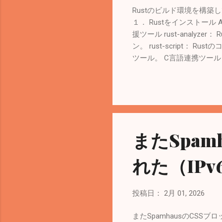
Borrowing） ： 書き
Rustのビルド環境を構築していると
１． Rustをインストール AR
援ツール rust-analyz
ン。 rust-script：
ツール。 C言語連携ツール（高
み込み、Rustから呼び出
cbindgen： 上記とは
製コマンド） rust-coreuti
物。通常はインストール不要。 rust
インストール不要。 ビルドするだけな
1.92.0 (ded5c06cf 2025-12-0
またSpa
from a source tarb
や c...
れた（IPv
投稿日：
2月 01, 2026
またSpamhausのCS