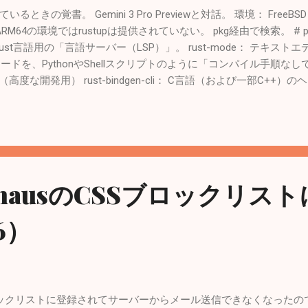
込みたいなら、貸せるのは「たった一人」だけ。...
きの覚書。 Gemini 3 Pro Previewと対話。 環境： FreeBSD 14.3
M64の環境ではrustupは提供されていない。 pkg経由で検索。 # pkg se
er： Rust言語用の「言語サーバー（LSP）」。 rust-mode： テキスト
 Rustのコードを、PythonやShellスクリプトのように「コンパイル手
度な開発用） rust-bindgen-cli： C言語（および一部C++）
せるようにするためのバインディングコード（ラッパー）を自動生成する
逆で、RustのコードからC言語用のヘッダーファイル（.h）を生成するツ
ls： GNU coreutils（ls, cp, mv, cat など）をRust言語で書き直
-findutils： GNU findutils（find, xargs, locate）を
ので、rustだけインストール。 # pkg install rust 確認。 # rustc
8) (built from a source tarball) # cargo --version cargo 1.92.0 (344
mhausのCSSブロックリス
all) ２．Rustツールの解説 コンパイラ・基本ツール rustc： Rustコンパイラ本
6）
Sブロックリストに登録されてサーバーからメール送信できなくなった