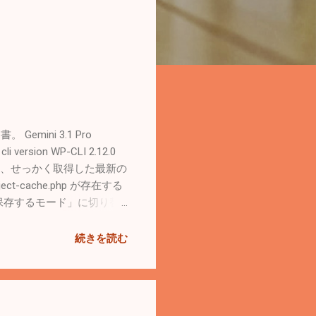
emini 3.1 Pro
version WP-CLI 2.12.0
ないため、せっかく取得した最新の
t-cache.php が存在する
e)に保存するモード」に切り替
を取得。 取得した情報をAPCu
モリごと消滅。 結果とし
続きを読む
core update を実
環境ではCLI環境でも
で対応する。 iniファイル確
sr/local/etc/php.ini Scan