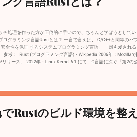
ング言語Rustとは？
: /usr/local/etc/php Additional .ini files parsed: /usr/local/etc/php/ex
stでバッチ処理を作った方が圧倒的に早いので、ちゃんと学ぼうとしていると
 １． プログラミング言語Rustとは？ 一言で言えば、 C/C++と同等
リ安全性を保証 するシステムプログラミング言語。 「最も愛され
 Rust (プログラミング言語) - Wikipedia 2006年：Mozill
がリリース。 2022年：Linux Kernel 6.1 にて、C言語に次ぐ「第
osoftは2030年までに自社の主要コードベースからCおよびC++を全面
的特徴 ① 所有権システム（Ownership & Borrowing） ルール 
所有者がスコープを抜けると値は破棄（ドロップ）される。 借用（Bor
参照は複数作れる」が、「可変の参照は同時に1つしか作れない」とい
強制する。 効果 : これにより、GCなしでのメモリ解放を実現し、
ラーとして検出する。 例えると、メモリ上のデータは「1冊の貴重な
D14でRustのビルド環境を整
ど）では、この本をコピーしたり、みんなで同時に書き込んだりできる
ship）と ムーブ（Move） ： 本を持てるのは、常に世界でたった
（メモリを解放）。 借用（Borrowing） ： 見るだけなら、何
てたり書き換えたりできない（読んでいる人が困るから）。 可変の借