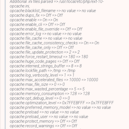
Additional .ini files parsed => /usr/local/etc/php/ext-10-
opcache.ini,
opcache.blacklist_filename => no value => no value
opcache.dups_fix => Off => Off
opcache.enable => On => On
opcache.enable_cli => Off => Off
opcache.enable_file_override => Off => Off
opcache.error_log => no value => no value
opcache.file_cache => no value => no value
opcache.file_cache_consistency_checks => On => On
opcache.file_cache_only => Off => Off
opcache.file_update_protection => 2 => 2
opcache.force_restart_timeout => 180 => 180
opcache.huge_code_pages => Off => Off
opcache.interned_strings_buffer => 8 => 8
opcache.lockfile_path => /tmp => /tmp
opcache.log_verbosity_level => 1 => 1
opcache.max_accelerated_files => 10000 => 10000
opcache.max_file_size => 0 => 0
opcache.max_wasted_percentage => 5 => 5
opcache.memory_consumption => 128 => 128
opcache.opt_debug_level => 0 => 0
opcache.optimization_level => 0x7FFEBFFF => 0x7FFEBFFF
opcache.preferred_memory_model => no value => no value
opcache.preload => no value => no value
opcache.preload_user => no value => no value
opcache.protect_memory => Off => Off
opcache.record_warnings => Off => Off