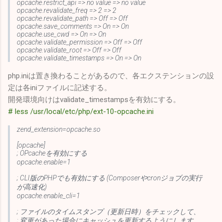
opcache.restrict_api => no value => no value
opcache.revalidate_freq => 2 => 2
opcache.revalidate_path => Off => Off
opcache.save_comments => On => On
opcache.use_cwd => On => On
opcache.validate_permission => Off => Off
opcache.validate_root => Off => Off
opcache.validate_timestamps => On => On
php.iniは置き換わることがあるので、各エクステンションの設
定は各iniファイルに記述する。
開発環境向けはvalidate_timestampsを有効にする。
# less /usr/local/etc/php/ext-10-opcache.ini
zend_extension=opcache.so
[opcache]
; OPcacheを有効にする
opcache.enable=1
; CLI版のPHPでも有効にする (Composerやcronジョブの実行
が高速化)
opcache.enable_cli=1
; ファイルのタイムスタンプ（更新日時）をチェックして、
; 変更があった場合にキャッシュを更新するようにします。