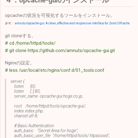
４．opcache-guiのインストール
opcacheの状況を可視化するツールをインストール。
参考：
amnuts/opcache-gui: A clean, effective and responsive interface for Zend OPcache
git cloneする。
# cd /home/httpd/tools/
# git clone https://github.com/amnuts/opcache-gui.git
Nginxの設定。
# less /usr/local/etc/nginx/conf.d/01_tools.conf
server {
listen 80;
listen [::]:80;
server_name opcache-gui.hoge.co.jp;
root /home/httpd/tools/opcache-gui/;
index index.php;
charset utf-8;
# Basic Authentication
auth_basic "Secret Area for hoge";
auth_basic_user_file "/home/httpd/tools/.htpasswd";