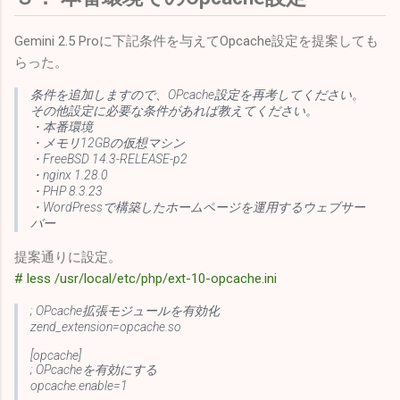
Gemini 2.5 Proに下記条件を与えてOpcache設定を提案しても
らった。
条件を追加しますので、OPcache設定を再考してください。
その他設定に必要な条件があれば教えてください。
・本番環境
・メモリ12GBの仮想マシン
・FreeBSD 14.3-RELEASE-p2
・nginx 1.28.0
・PHP 8.3.23
・WordPressで構築したホームページを運用するウェブサー
バー
提案通りに設定。
# less /usr/local/etc/php/ext-10-opcache.ini
; OPcache拡張モジュールを有効化
zend_extension=opcache.so
[opcache]
; OPcacheを有効にする
opcache.enable=1