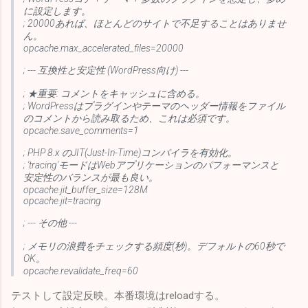
に設定します。
; 20000あれば、ほとんどのサイトで不足することはありませ
ん。
opcache.max_accelerated_files=20000
; --- 互換性と安定性 (WordPress向け) ---
; ★重要: コメントをキャッシュに含める。
; WordPressはプラグインやテーマのヘッダー情報をファイル
のコメントから読み取るため、これは必須です。
opcache.save_comments=1
; PHP 8.x のJIT(Just-In-Time)コンパイラを有効化。
; 'tracing'モードはWebアプリケーションのパフォーマンスと
安定性のバランスが最も良い。
opcache.jit_buffer_size=128M
opcache.jit=tracing
; --- その他 ---
; メモリの浪費をチェックする頻度(秒)。デフォルトの60秒で
OK。
opcache.revalidate_freq=60
テストして設定反映。本番環境はreloadする。