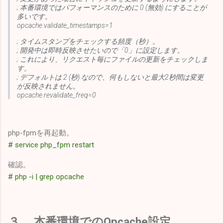
; 本番環境ではパフォーマンスのために 0 (無効) にすることが
多いです。
opcache.validate_timestamps=1
; タイムスタンプをチェックする頻度（秒）。
; 開発中は即時反映させたいので「0」に設定します。
; これにより、リクエスト毎にファイルの更新をチェックしま
す。
; デフォルトは 2 (秒) なので、何もしないと最大2秒間は変更
が反映されません。
opcache.revalidate_freq=0
php-fpmを再起動。
# service php_fpm restart
確認。
# php -i | grep opcache
３． 本番環境でのOpcache設定