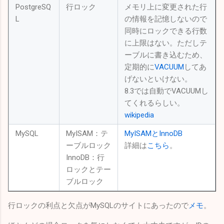
PostgreSQ
行ロック
メモリ上に変更された行
L
の情報を記憶しないので
同時にロックできる行数
に上限はない。ただしテ
ーブルに書き込むため、
定期的に
VACUUM
してあ
げないといけない。
8.3では自動でVACUUMし
てくれるらしい。
wikipedia
MySQL
MyISAM：テ
MyISAMとInnoDB
ーブルロック
詳細は
こちら
。
InnoDB：行
ロックとテー
ブルロック
行ロックの利点と欠点がMySQLのサイトにあったので
メモ
。