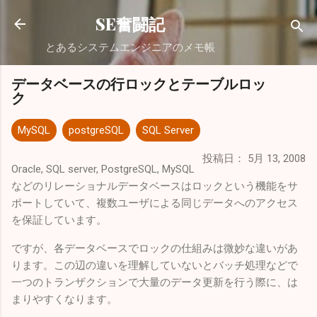
スキップしてメイン コンテンツに移動
SE奮闘記
とあるシステムエンジニアのメモ帳
データベースの行ロックとテーブルロッ
ク
MySQL
postgreSQL
SQL Server
投稿日：
5月 13, 2008
Oracle, SQL server, PostgreSQL, MySQL
などのリレーショナルデータベースはロックという機能をサ
ポートしていて、複数ユーザによる同じデータへのアクセス
を保証しています。
ですが、各データベースでロックの仕組みは微妙な違いがあ
ります。この辺の違いを理解していないとバッチ処理などで
一つのトランザクションで大量のデータ更新を行う際に、は
まりやすくなります。