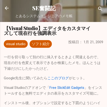
スキップしてメイン コンテンツに移動
SE奮闘記
とあるシステムエンジニアのメモ帳
【Visual Studio】エディタをカスタマイ
ズして現在行を強調表示
投稿日：
1月 21, 2009
visual studio
ソフト紹介
一行を切り取って別の行に挿入するときよく間違えるので、
現在の行を色変えて表示できるか検索したメモ。ほんとうは
下線だけにしたかったけど。
Google先生に聞いてみたら
ここのブログ
がヒット。
Visual Studioのアドオンで「
Free SlickEdit Gadgets
」をインス
トールすると無料でエディタの表示をカスタマイズ可能に。
インストール後、オプションで設定すると下図のようにハイ