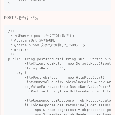
POSTの場合は下記。
/**

 * 指定URLからpostした文字列を取得する

 * @param sUrl 送信先URL

 * @param sJson 文字列に変換したJSONデータ

 * @return

 */

public String postJsonData(String sUrl, String sJson
	HttpClient objHttp = new DefaultHttpClient();

	String sReturn = "";

    try {

    	HttpPost objPost   = new HttpPost(sUrl);

    	List<NameValuePair> objValuePairs = new ArrayList<NameValuePair>(2);  

    	objValuePairs.add(new BasicNameValuePair("json", sJson));

        objPost.setEntity(new UrlEncodedFormEntity(o
        HttpResponse objResponse = objHttp.execute(o
        if (objResponse.getStatusLine().getStatusCod
            InputStream objStream = objResponse.getE
            InputStreamReader objReader = new InputS