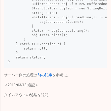
            BufferedReader objBuf = new BufferedRead
            StringBuilder objJson = new StringBuilde
            String sLine;

            while((sLine = objBuf.readLine()) != nul
            	objJson.append(sLine);

            }

            sReturn = objJson.toString();

            objStream.close();

        }

    } catch (IOException e) {

    	return null;

    }	

    return sReturn;

サーバー側の処理は
前の記事
を参考に。
＜2010/03/18 追記＞
タイムアウトの処理を追記