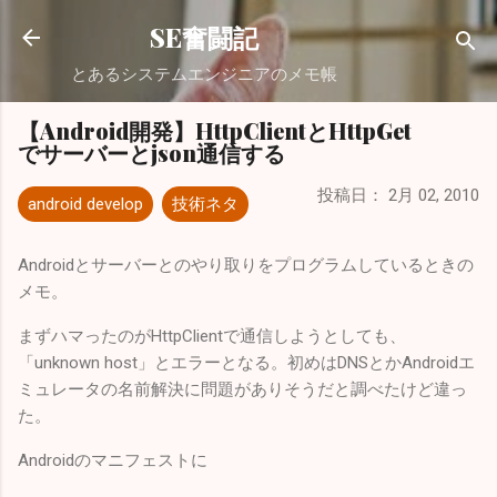
スキップしてメイン コンテンツに移動
SE奮闘記
とあるシステムエンジニアのメモ帳
【Android開発】HttpClientとHttpGet
でサーバーとjson通信する
投稿日：
2月 02, 2010
android develop
技術ネタ
Androidとサーバーとのやり取りをプログラムしているときの
メモ。
まずハマったのがHttpClientで通信しようとしても、
「unknown host」とエラーとなる。初めはDNSとかAndroidエ
ミュレータの名前解決に問題がありそうだと調べたけど違っ
た。
Androidのマニフェストに