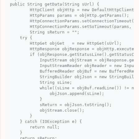
public String getData(String sUrl) {

	HttpClient objHttp = new DefaultHttpClient();

	HttpParams params = objHttp.getParams();

	HttpConnectionParams.setConnectionTimeout(params, 1000); //接続のタイムアウト

	HttpConnectionParams.setSoTimeout(params, 1000); //データ取得のタイムアウト

	String sReturn = "";

    try {

    	HttpGet objGet   = new HttpGet(sUrl);

        HttpResponse objResponse = objHttp.execute(o
        if (objResponse.getStatusLine().getStatusCod
            InputStream objStream = objResponse.getE
            InputStreamReader objReader = new InputS
            BufferedReader objBuf = new BufferedRead
            StringBuilder objJson = new StringBuilde
            String sLine;

            while((sLine = objBuf.readLine()) != nul
            	objJson.append(sLine);

            }

            sReturn = objJson.toString();

            objStream.close();

        }

    } catch (IOException e) {

    	return null;

    }	

    return sReturn;
