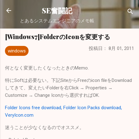
スキップしてメイン コンテンツに移動
SE奮闘記
とあるシステムエンジニアのメモ帳
[Windows7]FolderのIconを変更する
投稿日：
8月 01, 2011
windows
何となく変更したくなったときのMemo.
特にSoftは必要ない。下記SiteからFreeのicon fileをDownload
してきて、変えたいFolderを右Click → Properties →
Customize → Change Iconから選択すればOK.
Folder Icons free download, Folder Icon Packs download,
VeryIcon.com
迷うことが少なくなるのでオススメ。