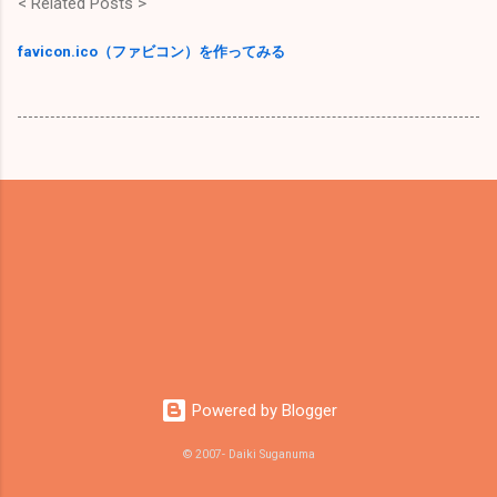
< Related Posts >
favicon.ico（ファビコン）を作ってみる
Powered by Blogger
© 2007- Daiki Suganuma