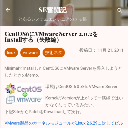
スキップしてメイン コンテンツに移動
SE奮闘記
とあるシステムエンジニアのメモ帳
CentOS6にVMware Server 2.0.2を
Installする（失敗編）
投稿日：
11月 21, 2011
linux
vmware
技術ネタ
MinimalでInstallしたCentOS6にVMware Serverを導入しようと
したときのMemo.
環境はCentOS 6.0 x86, VMware Server
KernelのVersionが上がって一筋縄ではい
かなくなっているみたい。
下記SiteからPatchをDownloadして実行。
VMware製品のカーネルモジュールがLinux 2.6.29に対してビル