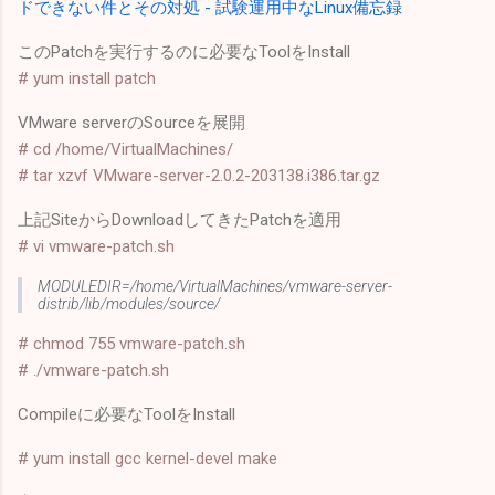
ドできない件とその対処 - 試験運用中なLinux備忘録
このPatchを実行するのに必要なToolをInstall
# yum install patch
VMware serverのSourceを展開
# cd /home/VirtualMachines/
# tar xzvf VMware-server-2.0.2-203138.i386.tar.gz
上記SiteからDownloadしてきたPatchを適用
# vi vmware-patch.sh
MODULEDIR=/home/VirtualMachines/vmware-server-
distrib/lib/modules/source/
# chmod 755 vmware-patch.sh
# ./vmware-patch.sh
Compileに必要なToolをInstall
# yum install gcc kernel-devel make