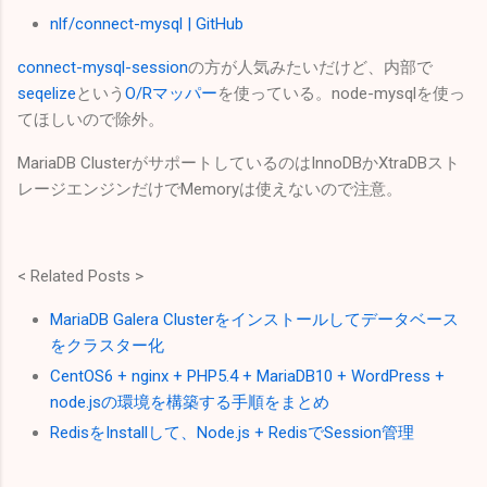
nlf/connect-mysql | GitHub
connect-mysql-session
の方が人気みたいだけど、内部で
seqelize
という
O/Rマッパー
を使っている。node-mysqlを使っ
てほしいので除外。
MariaDB ClusterがサポートしているのはInnoDBかXtraDBスト
レージエンジンだけでMemoryは使えないので注意。
< Related Posts >
MariaDB Galera Clusterをインストールしてデータベース
をクラスター化
CentOS6 + nginx + PHP5.4 + MariaDB10 + WordPress +
node.jsの環境を構築する手順をまとめ
RedisをInstallして、Node.js + RedisでSession管理