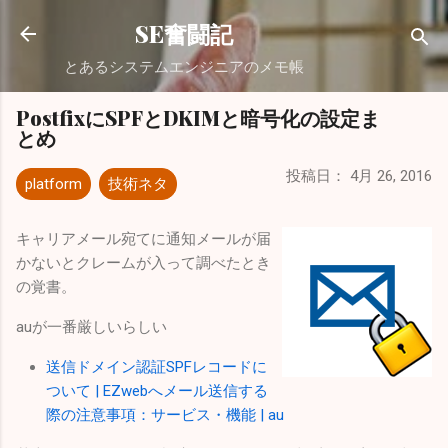
スキップしてメイン コンテンツに移動
SE奮闘記
とあるシステムエンジニアのメモ帳
PostfixにSPFとDKIMと暗号化の設定ま
とめ
投稿日：
4月 26, 2016
platform
技術ネタ
キャリアメール宛てに通知メールが届
かないとクレームが入って調べたとき
の覚書。
auが一番厳しいらしい
送信ドメイン認証SPFレコードに
ついて | EZwebへメール送信する
際の注意事項：サービス・機能 | au