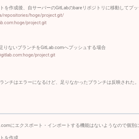
ジェクトを作成後、自サーバーのGitLabのbareリポジトリに移動してプ
a/repositories/hoge/project.git/
lab.com:hoge/project.git
ら足りないブランチをGitLab.comへプッシュする場合
@gitlab.com:hoge/project.git
済みのブランチはエラーになるけど、足りなかったブランチは反映された
GitLab.comにエクスポート・インポートする機能はないようなので個
ェクトを作成