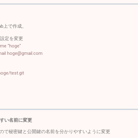
ab上で作成。
ト設定を変更
name "hoge"
.email hoge@gmail.com
hoge/test.git
すい名前に変更
あるので秘密鍵と公開鍵の名前を分かりやすいように変更