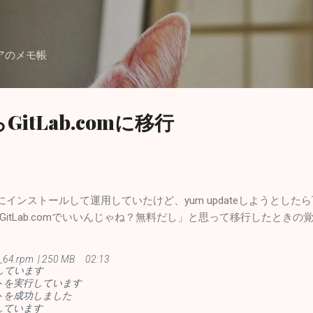
スキップしてメイン コンテンツに移動
アのメモ帳
らGitLab.comに移行
PSにインストールして運用していたけど、yum updateしようとした
itLab.comでいいんじゃね？無料だし」と思って移行したときの
x86_64.rpm | 250 MB 02:13
実行しています
トを実行しています
トを成功しました
しています