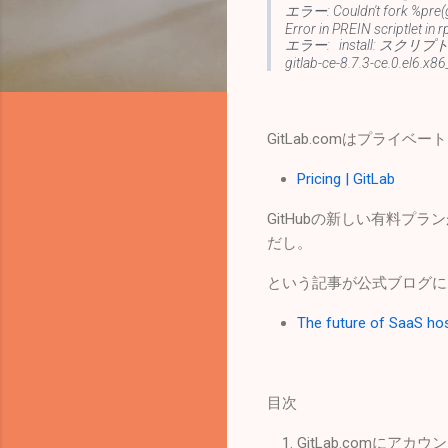
エラー: Couldn't fork %pr
Error in PREIN scriptlet in
エラー: install: スクリプ
gitlab-ce-8.7.3-ce.0.el6.x8
GitLab.comはプラ
Pricing | GitLab
GitHubの新しい有料プ
だし。
という記事が公式ブログに
The future of SaaS host
目次
GitLab.comにアカ