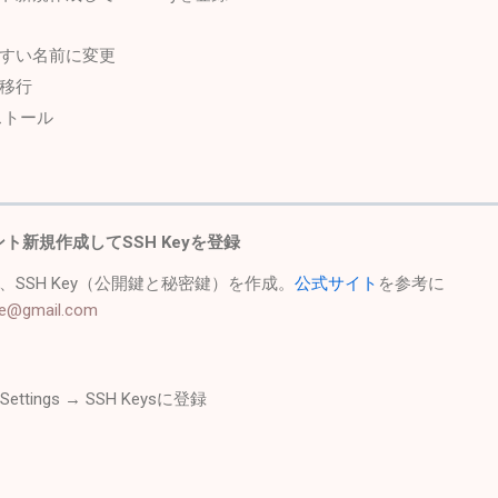
すい名前に変更
移行
ンストール
ウント新規作成してSSH Keyを登録
SSH Key（公開鍵と秘密鍵）を作成。
公式サイト
を参考に
oge@gmail.com
ttings → SSH Keysに登録