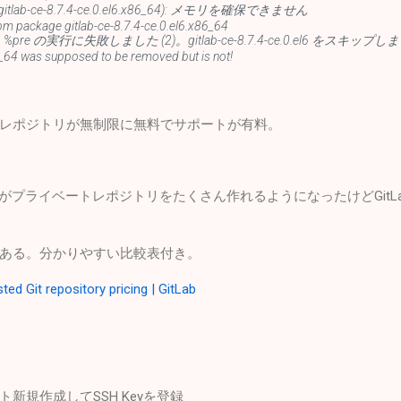
e(gitlab-ce-8.7.4-ce.0.el6.x86_64): メモリを確保できません
 rpm package gitlab-ce-8.7.4-ce.0.el6.x86_64
ト %pre の実行に失敗しました (2)。gitlab-ce-8.7.4-ce.0.el6 をスキップし
6_64 was supposed to be removed but is not!
イベートレポジトリが無制限に無料でサポートが有料。
ランがプライベートレポジトリをたくさん作れるようになったけどGitLa
ある。分かりやすい比較表付き。
ed Git repository pricing | GitLab
ウント新規作成してSSH Keyを登録