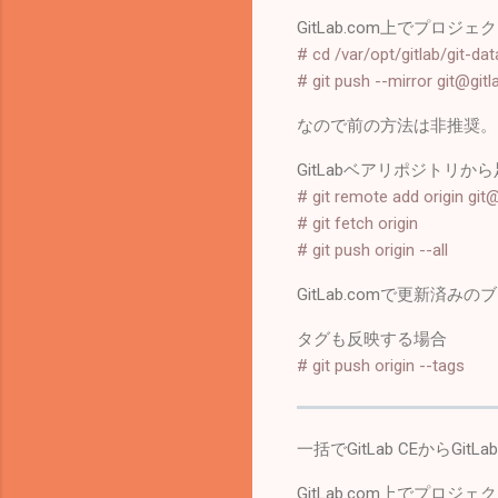
GitLab.com上でプロ
# cd /var/opt/gitlab/git-dat
# git push --mirror git@git
なので前の方法は非推奨。
GitLabベアリポジトリか
# git remote add origin git
# git fetch origin
# git push origin --all
GitLab.comで更新
タグも反映する場合
# git push origin --tags
一括でGitLab CEから
GitLab.com上でプロジ