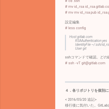
# cd .ssh
# mv id_rsa id_rsa.gitlab.
# mv mv id_rsa.pub id_rsa.
設定編集
# less config
Host gitlab.com
RSAAuthentication yes
IdentityFile ~/.ssh/id_rs
User git
sshコマンドで確認。ど
# ssh -vT git@gitlab.com
４．各リポジトリを個別に
< 2016/05/20 追記>
移行後に気付いた。GitLa