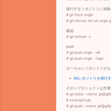
移行するリポジトリに移動。o
# git fetch origin
# git remote set-url origin
確認
# git remote -v
push
# git push origin --all
# git push origin --tags
ローカルにリポジトリがない
Gitレポジトリを移行する方
小さいプロジェクトは作業
# git clone --mirror git@git
# cd project.git
# git push --mirror git@git