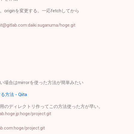
riginを変更する。一応fetchしてから
 git@gitlab.com:daiki.suganuma/hoge.git
場合はmirrorを使った方法が簡単みたい
法 - Qiita
用のディレクトリ作ってこの方法使った方が早い。
lab.hoge.jp:hoge/project.git
lab.com:hoge/project.git