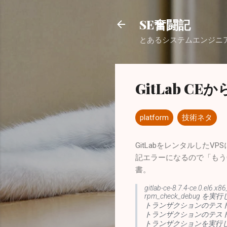
SE奮闘記
とあるシステムエンジニ
GitLab CEか
platform
技術ネタ
GitLabをレンタルしたV
記エラーになるので「もうG
書。
gitlab-ce-8.7.4-ce.0.el6.
rpm_check_debug を
トランザクションのテス
トランザクションのテス
トランザクションを実行