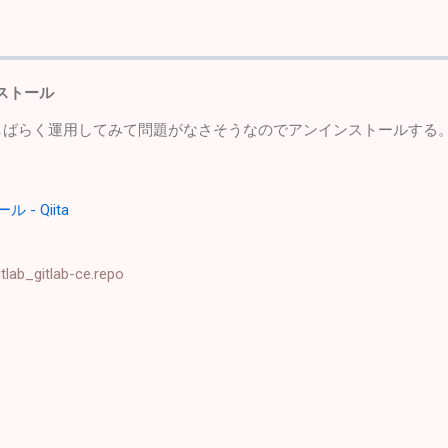
ンストール
てまましばらく運用してみて問題がなさそうなのでアンインストールする
 - Qiita
tlab_gitlab-ce.repo