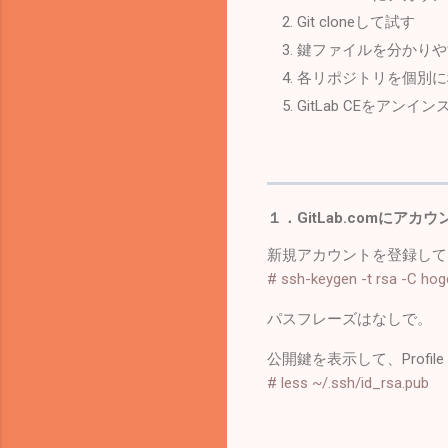
Git cloneして試す
鍵ファイルを分かりや
各リポジトリを個別に
GitLab CEをアンイ
１．GitLab.comにアカ
新規アカウントを登録して、
# ssh-keygen -t rsa -C h
パスフレーズはなしで。
公開鍵を表示して、Profile Se
# less ~/.ssh/id_rsa.pub