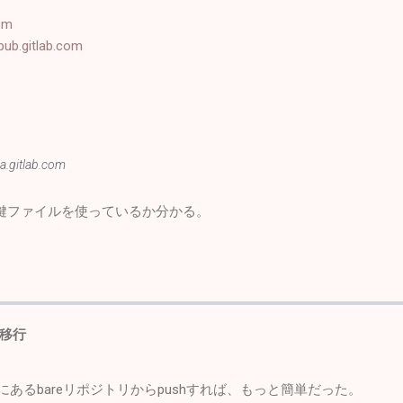
com
pub.gitlab.com
a.gitlab.com
の鍵ファイルを使っているか分かる。
移行
bにあるbareリポジトリからpushすれば、もっと簡単だった。