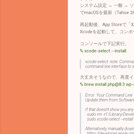
システム設定 → 一般 →
でmacOSを最新（Tahoe 2
再起動後、App Storeで
Xcodeを起動して、コン
コンソールで下記実行。
% xcode-select --install
xcode-select: note: Command
command line interface to i
大丈夫そうなので、再度イ
% brew install php@8.3 wp-c
Error: Your Command Line T
Update them from Software 
If that doesn't show you any
sudo rm -rf /Library/Dev
sudo xcode-select --install
Alternatively, manually dow
https://developer.apple.co