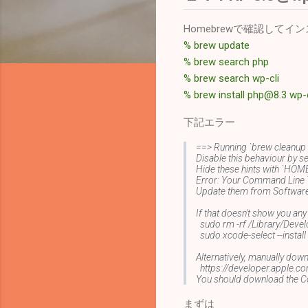
Homebrewで確認してイ
% brew update
% brew search php
% brew search wp-cli
% brew install php@8.3 wp-c
下記エラー
==> Running `brew cleanup 
Disable this behaviour b
Hide these hints with `H
Error: Your Command Line T
Update them from Software 
If that doesn't show you any
sudo rm -rf /Library/Dev
sudo xcode-select --install
Alternatively, manually dow
https://developer.apple.co
You should download the C
まずは