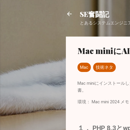
SE奮闘記
とあるシステムエンジニ
Mac mini
Mac
技術ネタ
Mac miniにインストール
書。
環境： Mac mini 2024 メモリ24
１． PHP 8.3と