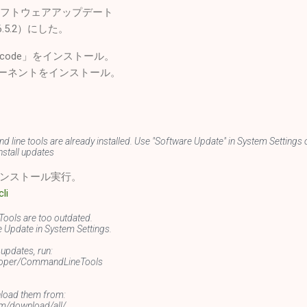
 ソフトウェアアップデート
6.5.2）にした。
「Xcode」をインストール。
ポーネントをインストール。
 line tools are already installed. Use "Software Update" in System Settings
nstall updates
ンストール実行。
li
ools are too outdated.
Update in System Settings.
 updates, run:
eloper/CommandLineTools
nload them from:
m/download/all/.