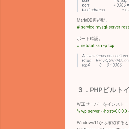
user = mysql
port = 3306 # inherit
bind-address = 0.0
MariaDB再起動。
# service mysql-server rest
ポート確認。
# netstat -an -p tcp
Active Internet connections 
Proto Recv-Q Send-Q Lo
tcp4 0 0 *.33
３．PHPビルト
WEBサーバーをインスト
% wp server --host=0.0.0.0
Windows11から確認する