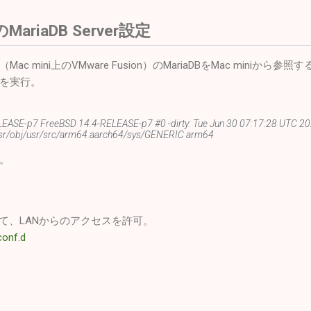
riaDB Server設定
mini上のVMware Fusion）のMariaDBをMac miniから参照す
を実行。
EASE-p7 FreeBSD 14.4-RELEASE-p7 #0 -dirty: Tue Jun 30 07:17:28 UTC
/usr/obj/usr/src/arm64.aarch64/sys/GENERIC arm64
。
。
」を外して、LANからのアクセスを許可。
conf.d