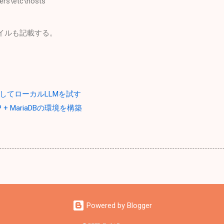
ers\etc\hosts
tsファイルも記載する。
ルしてローカルLLMを試す
 PHP + MariaDBの環境を構築
Powered by Blogger