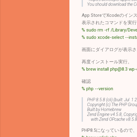
You should download the C
App StoreでXcode
表示されたコマンドを実行
% sudo rm -rf /Library/D
% sudo xcode-select --insta
画面にダイアログが表示さ
再度インストール実行。
% brew install php@8.3 wp-c
確認
% php --version
PHP 8.5.8 (cli) (built: Jul 
Copyright (c) The PHP Gro
Built by Homebrew
Zend Engine v4.5.8, Copyri
with Zend OPcache v8.5.8, 
PHP8.5になっているので