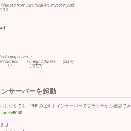
ed from /usr/local/etc/mysql/my.cnf
.0.0
art
(including servers)
cal Address Foreign Address (state)
06 *.* LISTEN
インサーバーを起動
ールしなくても、PHPのビルトインサーバーでブラウザから確認で
 --port=8080
ときは