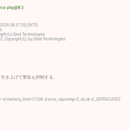
force php@8.3
 1 2026 08:57:05) (NTS)
up
ight (c) Zend Technologies
 Copyright (c), by Zend Technologies
を引き上げて警告も抑制する。
'-d memory_limit=512M -d error_reporting=E_ALL&~E_DEPRECATED'