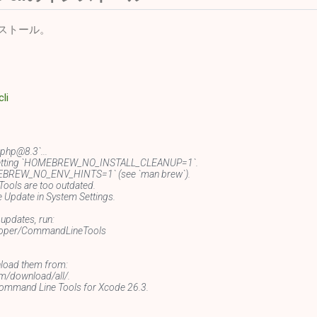
ンストール。
li
php@8.3`...
y setting `HOMEBREW_NO_INSTALL_CLEANUP=1`.
OMEBREW_NO_ENV_HINTS=1` (see `man brew`).
ools are too outdated.
Update in System Settings.
 updates, run:
eloper/CommandLineTools
nload them from:
m/download/all/.
ommand Line Tools for Xcode 26.3.