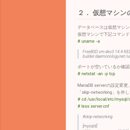
２． 仮想マシンのMa
データベースは仮想マシン（Mac 
仮想マシンで下記コマンド
# uname -a
FreeBSD vm-dev3 14.4-REL
builder.daemonology.net:
ポートが空いているか確認
# netstat -an -p tcp
MariaDB serverの設定変更
「skip-networking
# cd /usr/local/etc/mysql/
# less server.cnf
#skip-networking
[mysqld]