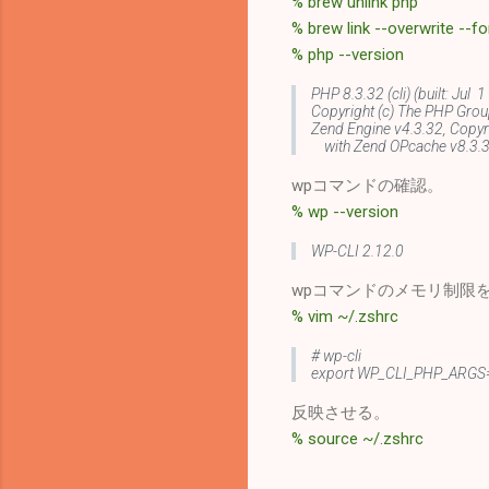
% brew unlink php
% brew link --overwrite --
% php --version
PHP 8.3.32 (cli) (built: Jul
Copyright (c) The PHP Gro
Zend Engine v4.3.32, Copyr
with Zend OPcache v8.3.32,
wpコマンドの確認。
% wp --version
WP-CLI 2.12.0
wpコマンドのメモリ制限
% vim ~/.zshrc
# wp-cli
export WP_CLI_PHP_ARGS=
反映させる。
% source ~/.zshrc