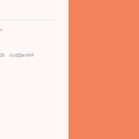
る。
 2026 root@arm64-