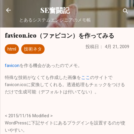
スキップしてメイン コンテンツに移動
SE奮闘記
とあるシステムエンジニアのメモ帳
favicon.ico（ファビコン）を作ってみる
投稿日：
4月 21, 2009
html
技術ネタ
favicon
を作る機会があったのでメモ。
特殊な技術がなくても作成した画像を
ここ
のサイトで
favicon.icoに変換してくれる。透過処理もチェックをつける
だけで生成可能（デフォルトは付いてない）。
< 2015/11/16 Modified >
WordPressに下記サイトにあるプラグインを設置するのが使
いやすい。