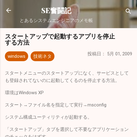
スキップしてメイン コンテンツに移動
SE奮闘記
とあるシステムエンジニアのメモ帳
スタートアップで起動するアプリを停止
する方法
投稿日：
5月 01, 2009
windows
技術ネタ
スタートメニューのスタートアップになく、サービスとして
も登録されてないのに起動してくるのを停止する方法。
環境はWindows XP
スタート→ファイル名を指定して実行→msconfig
システム構成ユーティリティが起動する。
「スタートアップ」タブを選択して不要なアプリケーション
のチェックをはずす。