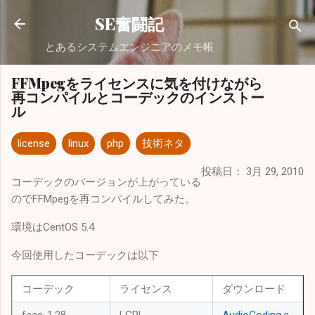
スキップしてメイン コンテンツに移動
SE奮闘記
とあるシステムエンジニアのメモ帳
FFMpegをライセンスに気を付けながら
再コンパイルとコーデックのインストー
ル
license
linux
php
技術ネタ
投稿日：
3月 29, 2010
コーデックのバージョンが上がっている
のでFFMpegを再コンパイルしてみた。
環境はCentOS 5.4
今回使用したコーデックは以下
コーデック
ライセンス
ダウンロード
faac-1.28
LGPL
AudioCoding.c