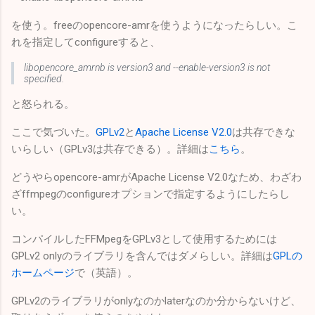
を使う。freeのopencore-amrを使うようになったらしい。こ
れを指定してconfigureすると、
libopencore_amrnb is version3 and --enable-version3 is not
specified.
と怒られる。
ここで気づいた。
GPLv2
と
Apache License V2.0
は共存できな
いらしい（GPLv3は共存できる）。詳細は
こちら
。
どうやらopencore-amrがApache License V2.0なため、わざわ
ざffmpegのconfigureオプションで指定するようにしたらし
い。
コンパイルしたFFMpegをGPLv3として使用するためには
GPLv2 onlyのライブラリを含んではダメらしい。詳細は
GPLの
ホームページ
で（英語）。
GPLv2のライブラリがonlyなのかlaterなのか分からないけど、