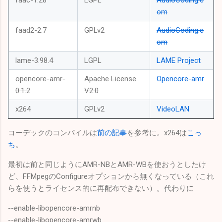
om
faad2-2.7
GPLv2
AudioCoding.c
om
lame-3.98.4
LGPL
LAME Project
opencore-amr-
Apache License
Opencore-amr
0.1.2
V2.0
x264
GPLv2
VideoLAN
コーデックのコンパイルは
前の記事
を参考に。x264は
こっ
ち
。
最初は前と同じようにAMR-NBとAMR-WBを使おうとしたけ
ど、FFMpegのConfigureオプションから無くなっている（これ
らを使うとライセンス的に再配布できない）。代わりに
--enable-libopencore-amrnb
--enable-libopencore-amrwb