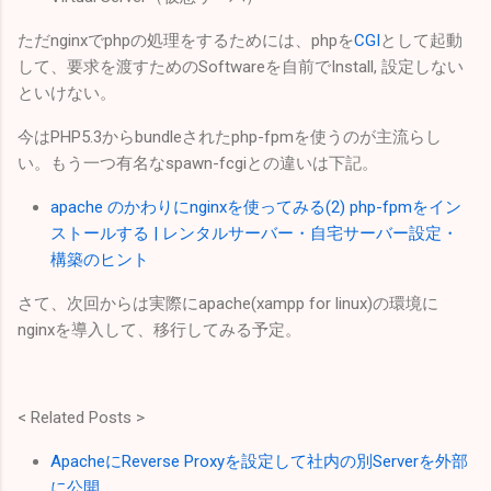
ただnginxでphpの処理をするためには、phpを
CGI
として起動
して、要求を渡すためのSoftwareを自前でInstall, 設定しない
といけない。
今はPHP5.3からbundleされたphp-fpmを使うのが主流らし
い。もう一つ有名なspawn-fcgiとの違いは下記。
apache のかわりにnginxを使ってみる(2) php-fpmをイン
ストールする | レンタルサーバー・自宅サーバー設定・
構築のヒント
さて、次回からは実際にapache(xampp for linux)の環境に
nginxを導入して、移行してみる予定。
< Related Posts >
ApacheにReverse Proxyを設定して社内の別Serverを外部
に公開