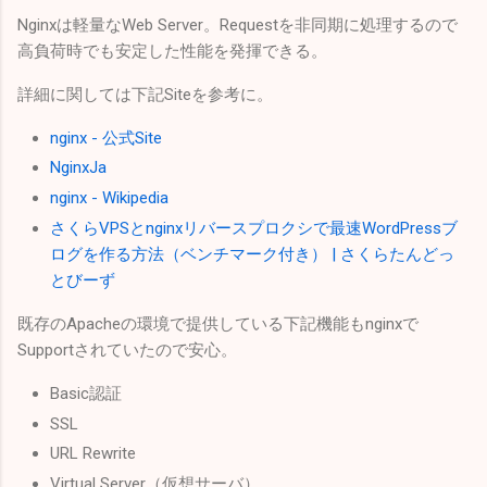
Nginxは軽量なWeb Server。Requestを非同期に処理するので
高負荷時でも安定した性能を発揮できる。
詳細に関しては下記Siteを参考に。
nginx - 公式Site
NginxJa
nginx - Wikipedia
さくらVPSとnginxリバースプロクシで最速WordPressブ
ログを作る方法（ベンチマーク付き） | さくらたんどっ
とびーず
既存のApacheの環境で提供している下記機能もnginxで
Supportされていたので安心。
Basic認証
SSL
URL Rewrite
Virtual Server（仮想サーバ）