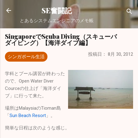
スキップしてメイン コンテンツに移動
SE奮闘記
とあるシステムエンジニアのメモ帳
SingaporeでScuba Diving（スキューバ
ダイビング）【海洋ダイブ編】
投稿日：
8月 30, 2012
シンガポール生活
学科とプール講習が終わった
ので、Open Water Diver
Courceの仕上げ「海洋ダイ
ブ」に行って来た。
場所はMalaysiaのTioman島
「
Sun Beach Resort
」。
簡単な日程は次のような感じ。