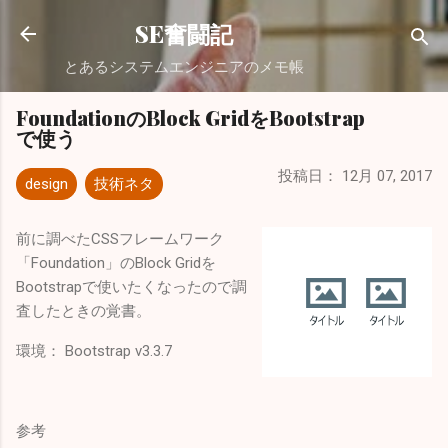
スキップしてメイン コンテンツに移動
SE奮闘記
とあるシステムエンジニアのメモ帳
FoundationのBlock GridをBootstrap
で使う
投稿日：
12月 07, 2017
design
技術ネタ
前に調べたCSSフレームワーク
「Foundation」のBlock Gridを
Bootstrapで使いたくなったので調
査したときの覚書。
環境： Bootstrap v3.3.7
参考