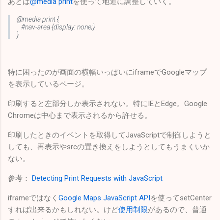
あとは
@media print
を使って地道に調整していく。
@media print {
#nav-area {display: none;}
}
特に困ったのが画面の横幅いっぱいにiframeでGoogleマップ
を表示しているページ。
印刷すると左部分しか表示されない。特にIEとEdge。Google
Chromeは中心まで表示されるから許せる。
印刷したときのイベントを取得してJavaScriptで制御しようと
しても、再表示やsrcの置き換えをしようとしてもうまくいか
ない。
参考：
Detecting Print Requests with JavaScript
iframeではなく
Google Maps JavaScript API
を使ってsetCenter
すれば出来るかもしれない。けど
使用制限
があるので、普通