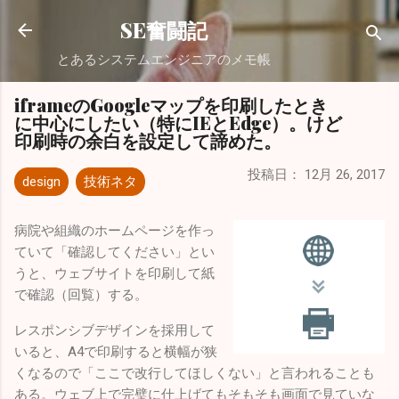
スキップしてメイン コンテンツに移動
SE奮闘記
とあるシステムエンジニアのメモ帳
iframeのGoogleマップを印刷したとき
に中心にしたい（特にIEとEdge）。けど
印刷時の余白を設定して諦めた。
投稿日：
12月 26, 2017
design
技術ネタ
病院や組織のホームページを作っ
ていて「確認してください」とい
うと、ウェブサイトを印刷して紙
で確認（回覧）する。
レスポンシブデザインを採用して
いると、A4で印刷すると横幅が狭
くなるので「ここで改行してほしくない」と言われることも
ある。ウェブ上で完璧に仕上げてもそもそも画面で見ていな