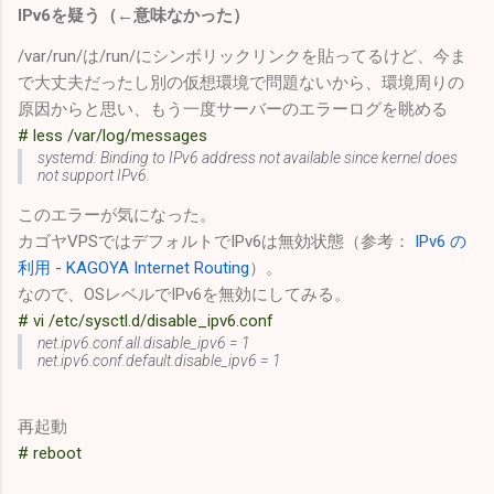
IPv6を疑う（←意味なかった）
/var/run/は/run/にシンボリックリンクを貼ってるけど、今ま
で大丈夫だったし別の仮想環境で問題ないから、環境周りの
原因からと思い、もう一度サーバーのエラーログを眺める
# less /var/log/messages
systemd: Binding to IPv6 address not available since kernel does
not support IPv6.
このエラーが気になった。
カゴヤVPSではデフォルトでIPv6は無効状態（参考：
IPv6 の
利用 - KAGOYA Internet Routing
）。
なので、OSレベルでIPv6を無効にしてみる。
# vi /etc/sysctl.d/disable_ipv6.conf
net.ipv6.conf.all.disable_ipv6 = 1
net.ipv6.conf.default.disable_ipv6 = 1
再起動
# reboot