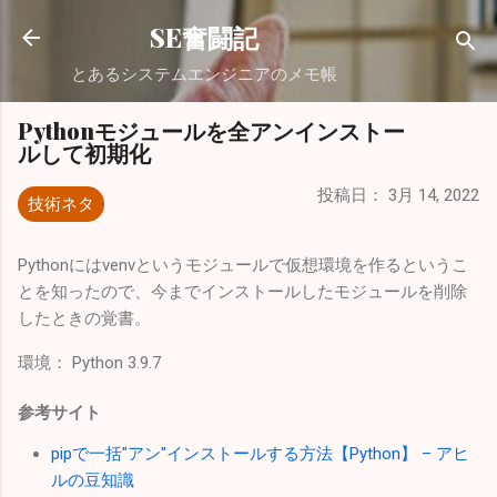
スキップしてメイン コンテンツに移動
SE奮闘記
とあるシステムエンジニアのメモ帳
Pythonモジュールを全アンインストー
ルして初期化
投稿日：
3月 14, 2022
技術ネタ
Pythonにはvenvというモジュールで仮想環境を作るというこ
とを知ったので、今までインストールしたモジュールを削除
したときの覚書。
環境： Python 3.9.7
参考サイト
pipで一括"アン"インストールする方法【Python】 – アヒ
ルの豆知識