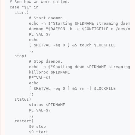
# See how we were called.

case "$1" in

  start)

	# Start daemon.

	echo -n $"Starting $PIDNAME streaming daemon: "

	daemon "$DAEMON -b -c $CONFIGFILE > /dev/null"

	RETVAL=$?

	echo

	[ $RETVAL -eq 0 ] && touch $LOCKFILE

	;;

  stop)

	# Stop daemon.

	echo -n $"Shutting down $PIDNAME streaming daemon: "

	killproc $PIDNAME

	RETVAL=$?

	echo

	[ $RETVAL -eq 0 ] && rm -f $LOCKFILE

	;;

  status)

	status $PIDNAME

	RETVAL=$?

	;;

  restart)

	$0 stop

	$0 start
