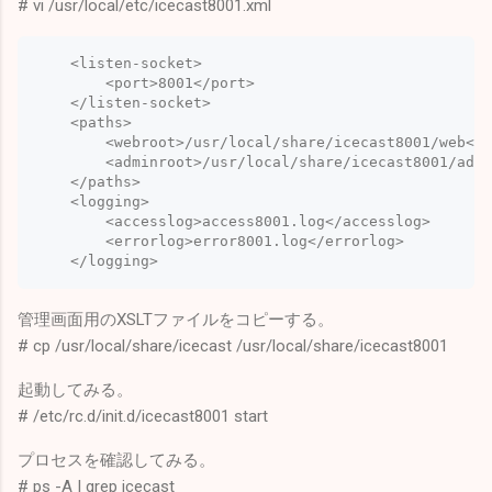
# vi /usr/local/etc/icecast8001.xml
    <listen-socket>

        <port>8001</port>

    </listen-socket>

    <paths>

        <webroot>/usr/local/share/icecast8001/web</w
        <adminroot>/usr/local/share/icecast8001/admi
    </paths>

    <logging>

        <accesslog>access8001.log</accesslog>

        <errorlog>error8001.log</errorlog>

    </logging>
管理画面用のXSLTファイルをコピーする。
# cp /usr/local/share/icecast /usr/local/share/icecast8001
起動してみる。
# /etc/rc.d/init.d/icecast8001 start
プロセスを確認してみる。
# ps -A | grep icecast