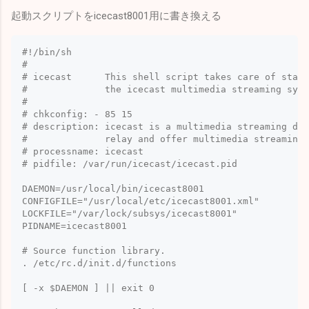
起動スクリプトをicecast8001用に書き換える
#!/bin/sh

#

# icecast      This shell script takes care of start
#              the icecast multimedia streaming syst
#

# chkconfig: - 85 15

# description: icecast is a multimedia streaming dae
#              relay and offer multimedia streaming 
# processname: icecast

# pidfile: /var/run/icecast/icecast.pid

DAEMON=/usr/local/bin/icecast8001

CONFIGFILE="/usr/local/etc/icecast8001.xml"

LOCKFILE="/var/lock/subsys/icecast8001"

PIDNAME=icecast8001

# Source function library.

. /etc/rc.d/init.d/functions

[ -x $DAEMON ] || exit 0
