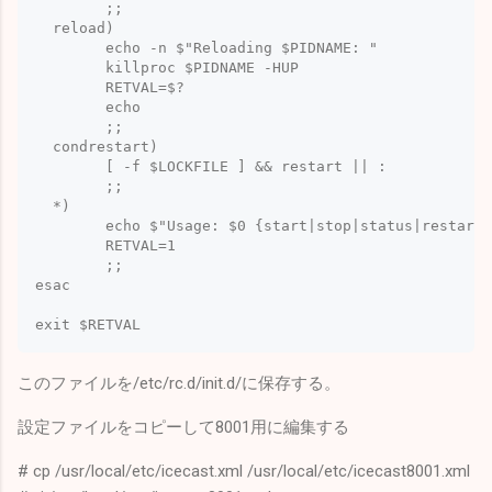
	;;

  reload)

	echo -n $"Reloading $PIDNAME: "

	killproc $PIDNAME -HUP

	RETVAL=$?

	echo

	;;

  condrestart)

        [ -f $LOCKFILE ] && restart || :

        ;;

  *)

	echo $"Usage: $0 {start|stop|status|restart|reload}"

	RETVAL=1

	;;

esac

このファイルを/etc/rc.d/init.d/に保存する。
設定ファイルをコピーして8001用に編集する
# cp /usr/local/etc/icecast.xml /usr/local/etc/icecast8001.xml