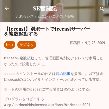
スキップしてメイン コンテンツに移動
SE奮闘記
とあるシステムエンジニアのメモ帳
【Icecast】別ポートでIcecastサーバー
を複数起動する
投稿日：
9月 28, 2009
linux
技術ネタ
Icecastを複数起動して、管理画面も別のアドレスで参照した
かったので設定したメモ。
icecastのインストールの仕方は
前の記事
を参考に。以下は既
にicecastのコンパイルとインストールが終わっている前提。
ポート8001用のicecastにする場合は次のようにする。
プログラムをコピーする
# cp /usr/local/bin/icecast /usr/local/bin/icecast8001