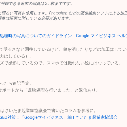
に登録できる追加の写真は 25 枚までです。
明るい写真を使用します。Photoshop などの画像編集ソフトによる
画像は現実に則している必要があります。
理時の写真についてのガイドライン - Google マイビジネス ヘル
shopで明るさなど調整しているけど、傷を消したりなどの加工はして
力はしている）。
ズで撮影しているので、スマホでは撮れない絵にはなっている。
ったら追記予定。
）3日後サポートから「反映処理を行いました」と返信あり。
概要はさいたま起業家協議会で書いたコラムを参考に。
EO対策：「Googleマイビジネス」編 | さいたま起業家協議会