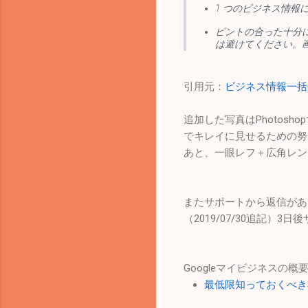
1 つのビジネス情報
ピントの合った十分に
は避けてください。
引用元：
ビジネス情報一括処
追加した写真はPhoto
でキレイに見せるための努
あと、一眼レフ＋広角レン
またサポートから返信があ
（2019/07/30追記
Googleマイビジネスの
最低限知っておくべきS