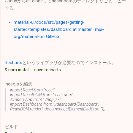
Githubからgit cloneしてdashboardのディレクトリごとコピー
する。
material-ui/docs/src/pages/getting-
started/templates/dashboard at master · mui-
org/material-ui · GitHub
Recharts
というライブラリが必要なのでインストール。
$ npm install --save recharts
index.jsを編集
import React from "react";
import ReactDOM from "react-dom";
//import App from "./App.jsx";
import Dashboard from "./dashboard/Dashboard";
ReactDOM.render(
, document.getElementById("root"));
ビルド