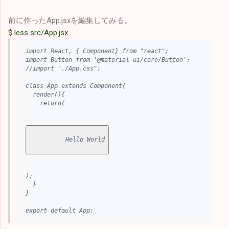
前に作ったApp.jsxを編集してみる。
$ less src/App.jsx
import React, { Component} from "react";

import Button from '@material-ui/core/Button';

//import "./App.css";

class App extends Component{

  render(){

    return(

          Hello World

);

  }

}

export default App;