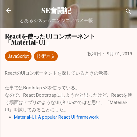
スキップしてメイン コンテンツに移動
SE奮闘記
とあるシステムエンジニアのメモ帳
Reactを使ったUIコンポーネント
「Material-UI」
投稿日：
9月 01, 2019
JavaScript
技術ネタ
ReactのUIコンポーネントを探しているときの覚書。
仕事ではBootstap v3を使っている。
なので、React Bootstrapにしようかと思ったけど、Reactを使
う場面はアプリのようなUIがいいのではと思い、「Material-
UI」を試してみることにした。
Material-UI: A popular React UI framework