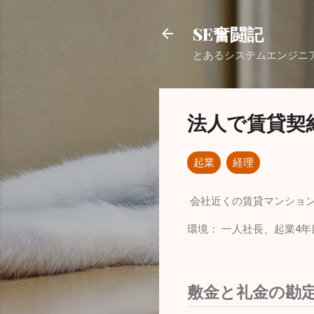
SE奮闘記
とあるシステムエンジニ
法人で賃貸契
起業
経理
会社近くの賃貸マンショ
環境： 一人社長、起業4年
敷金と礼金の勘