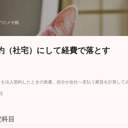
スキップしてメイン コンテンツに移動
アのメモ帳
約（社宅）にして経費で落とす
ンを法人契約したときの覚書。自分が会社へ支払う家賃を計算して
目
定科目