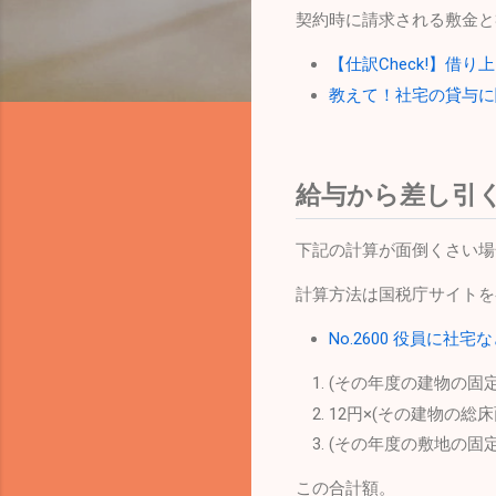
契約時に請求される敷金と
【仕訳Check!】借
教えて！社宅の貸与に
給与から差し引
下記の計算が面倒くさい場
計算方法は国税庁サイトを
No.2600 役員に
(その年度の建物の固定
12円×(その建物の総床
(その年度の敷地の固定
この合計額。