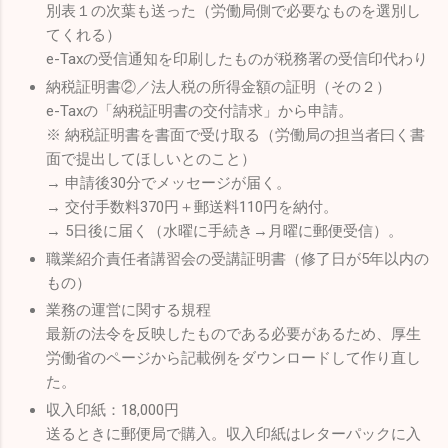
別表１の次葉も送った（労働局側で必要なものを選別し
てくれる）
e-Taxの受信通知を印刷したものが税務署の受信印代わり
納税証明書②／法人税の所得金額の証明（その２）
e-Taxの「納税証明書の交付請求」から申請。
※ 納税証明書を書面で受け取る（労働局の担当者曰く書
面で提出してほしいとのこと）
→ 申請後30分でメッセージが届く。
→ 交付手数料370円＋郵送料110円を納付。
→ 5日後に届く（水曜に手続き→月曜に郵便受信）。
職業紹介責任者講習会の受講証明書（修了日が5年以内の
もの）
業務の運営に関する規程
最新の法令を反映したものである必要があるため、厚生
労働省のページから記載例をダウンロードして作り直し
た。
収入印紙：18,000円
送るときに郵便局で購入。収入印紙はレターパックに入