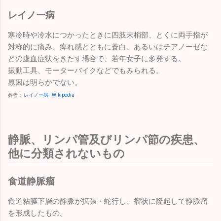
レイノー病
寒冷時や冷水につかったときに四肢末梢部、とくに両手指が
対称的に痛み、痺れ感とともに蒼白、あるいはチアノーゼな
どの虚血症状をきたす場合で、若年女子に多発する。
振動工具、モーターバイクなどでもみられる。
原因は明らかでない。
参考：
レイノー病 - Wikipedia
静脈、リンパ管及びリンパ節の疾患、
他に分類されないもの
食道静脈瘤
食道粘膜下層の静脈が拡張・蛇行し、瘤状に隆起して静脈瘤
を形成したもの。