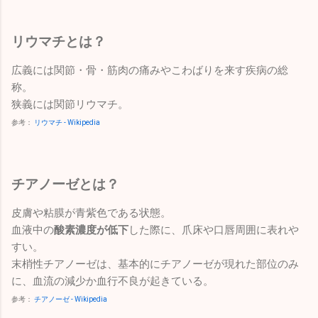
リウマチとは？
広義には関節・骨・筋肉の痛みやこわばりを来す疾病の総
称。
狭義には関節リウマチ。
参考：
リウマチ - Wikipedia
チアノーゼとは？
皮膚や粘膜が青紫色である状態。
血液中の
酸素濃度が低下
した際に、爪床や口唇周囲に表れや
すい。
末梢性チアノーゼは、基本的にチアノーゼが現れた部位のみ
に、血流の減少か血行不良が起きている。
参考：
チアノーゼ - Wikipedia