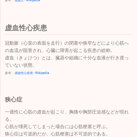
参考：
低血圧 - Wikipedia
虚血性心疾患
冠動脈（心室の表面を走行）の閉塞や狭窄などにより心筋へ
の血流が阻害され、心臓に障害が起こる疾患の総称。
虚血（きょけつ）とは、臓器や組織に十分な血液が行き渡っ
ていない状態。
参考：
虚血性心疾患 - Wikipedia
狭心症
一過性に心筋の虚血が起こり、胸痛や胸部圧迫感などが現れ
る。
心筋が壊死してしまった場合には心筋梗塞と呼ぶ。
狭心症は可逆的だが、心筋梗塞は不可逆的である。