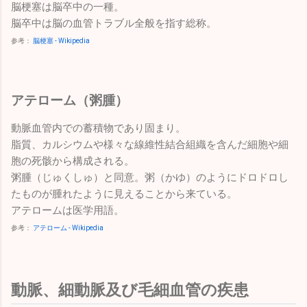
脳梗塞は脳卒中の一種。
脳卒中は脳の血管トラブル全般を指す総称。
参考：
脳梗塞 - Wikipedia
アテローム（粥腫）
動脈血管内での蓄積物であり固まり。
脂質、カルシウムや様々な線維性結合組織を含んだ細胞や細
胞の死骸から構成される。
粥腫（じゅくしゅ）と同意。粥（かゆ）のようにドロドロし
たものが腫れたように見えることから来ている。
アテロームは医学用語。
参考：
アテローム - Wikipedia
動脈、細動脈及び毛細血管の疾患