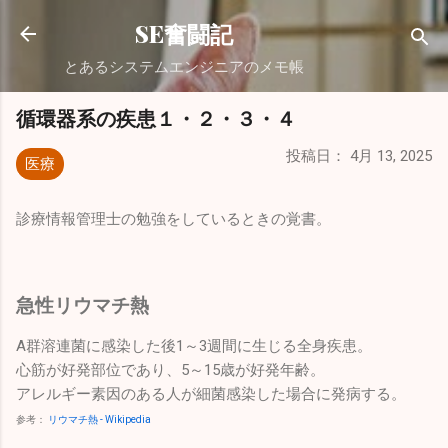
スキップしてメイン コンテンツに移動
SE奮闘記
とあるシステムエンジニアのメモ帳
循環器系の疾患１・２・３・４
投稿日：
4月 13, 2025
医療
診療情報管理士の勉強をしているときの覚書。
急性リウマチ熱
A群溶連菌に感染した後1～3週間に生じる全身疾患。
心筋が好発部位であり、5～15歳が好発年齢。
アレルギー素因のある人が細菌感染した場合に発病する。
参考：
リウマチ熱 - Wikipedia