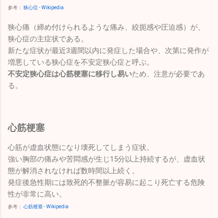
参考：
狭心症 - Wikipedia
狭心痛（締め付けられるような痛み、絞扼感や圧迫感）が、
狭心症の主症状である。
新たな症状が最近3週間以内に発症した場合や、次第に発作が
増悪している狭心症を不安定狭心症と呼ぶ。
不安定狭心症は心筋梗塞に移行し易い
ため、注意が必要であ
る。
心筋梗塞
心筋が虚血状態になり壊死してしまう症状。
強い胸部の痛みや苦悶感が生じ15分以上持続するが、虚血状
態が解消されなければ数時間以上続く。
発症後急性期には致死的不整脈が容易に起こり死亡する危険
性が非常に高い。
参考：
心筋梗塞 - Wikipedia