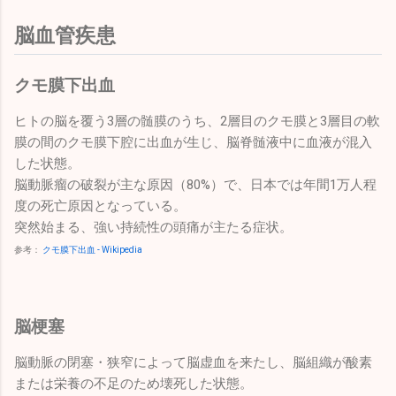
脳血管疾患
クモ膜下出血
ヒトの脳を覆う3層の髄膜のうち、2層目のクモ膜と3層目の軟
膜の間のクモ膜下腔に出血が生じ、脳脊髄液中に血液が混入
した状態。
脳動脈瘤の破裂が主な原因（80%）で、日本では年間1万人程
度の死亡原因となっている。
突然始まる、強い持続性の頭痛が主たる症状。
参考：
クモ膜下出血 - Wikipedia
脳梗塞
脳動脈の閉塞・狭窄によって脳虚血を来たし、脳組織が酸素
または栄養の不足のため壊死した状態。