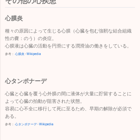
その他の心疾患
心膜炎
種々の原因によって生じる心膜（心臓を包む強靭な結合組織
性の嚢：のう）の炎症。
心膜液は心臓の活動を円滑にする潤滑油の働きをしている。
参考：
心膜炎 - Wikipedia
心タンポナーデ
心臓と心臓を覆う心外膜の間に液体が大量に貯留することに
よって心臓の拍動が阻害された状態。
容易に心不全に移行して死に至るため、早期の解除が必須で
ある。
参考：
心タンポナーデ - Wikipedia