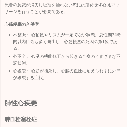
患者の意識が消失し脈拍を触れない際には躊躇せず心臓マッ
サージを行うことが必要である。
心筋梗塞の合併症
不整脈： 心拍数やリズムが一定でない状態。急性期24時
間以内に最も多く発生し、心筋梗塞の死因の第1位であ
る。
心不全： 心臓の機能低下から起きる全身のさまざまな不
調状態。
心破裂： 心筋が壊死し、心臓の血圧に耐えられずに外壁
が破裂する症状。
肺性心疾患
肺血栓塞栓症