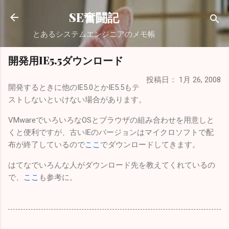
スキップしてメイン コンテンツに移動
SE奮闘記
とあるシステムエンジニアのメモ帳
開発用IE5.5ダウンロード
投稿日：
1月 26, 2008
開発するときに他のIE5.0とかIE5.5もテ
ストしないといけない場合があります。
VMwareでいろいろなOSとブラウザの組み合わせを用意しと
くと便利ですが、古いIEのバージョンはマイクロソフトで配
布が終了しているので
ここ
でダウンロードしてきます。
はてなでいろんな人がダウンロード先を教えてくれているの
で、
ここ
も参考に。