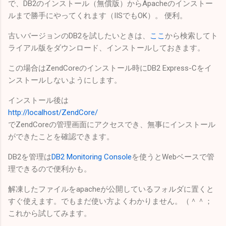
で、DB2のインストール（無償版）からApacheのインストー
ルまで勝手にやってくれます（IISでもOK）。 便利。
古いバージョンのDB2を試したいときは、
ここ
から検索してト
ライアル版をダウンロード、インストールしておきます。
この場合はZendCoreのインストール時にDB2 Express-Cをイ
ンストールしないようにします。
インストール後は
http://localhost/ZendCore/
でZendCoreの管理画面にアクセスでき、無事にインストール
ができたことを確認できます。
DB2を管理は
DB2 Monitoring Console
を使うとWebベースで管
理できるので便利かも。
解凍したファイルをapacheが公開しているフォルダに置くと
すぐ使えます。でもまだ使い方よくわかりません。（＾＾；
これから試してみます。